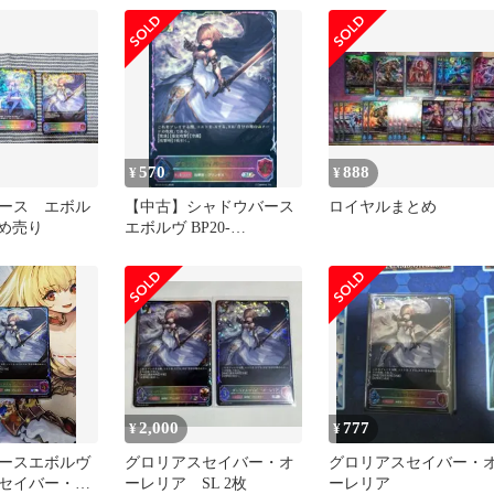
ースエボルヴ
Shadowverse EVOLVE
ちゅうてつ SL08
570
888
¥
¥
ース エボル
【中古】シャドウバース
ロイヤルまとめ
とめ売り
エボルヴ BP20-
SL08[SL]：グロリアスセ
イバー・オーレリア
2,000
777
¥
¥
ースエボルヴ
グロリアスセイバー・オ
グロリアスセイバー・
セイバー・オ
ーレリア SL 2枚
ーレリア