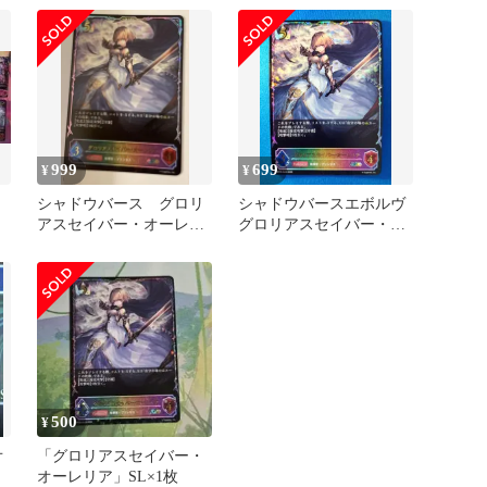
999
699
¥
¥
シャドウバース グロリ
シャドウバースエボルヴ
アスセイバー・オーレリ
グロリアスセイバー・オ
ア SL
ーレリア SL BP20-SL08
500
¥
オ
「グロリアスセイバー・
オーレリア」SL×1枚