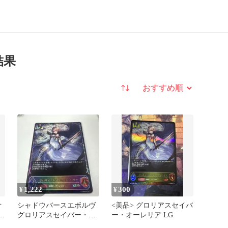
結果
並び替え
1,222
300
¥
¥
オ
シャドウバースエボルヴ
<美品> グロリアスセイバ
絶
グロリアスセイバー・オ
ー・オーレリア LG
バ
ーレリア SL