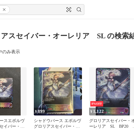
アスセイバー・オーレリア SL の検索
中のみ表示
8%OFF
899
1,122
¥
¥
ースエボルヴ
シャドウバース エボルヴ
グロリアスセイバー・
セイバー・オ
グロリアスセイバー・オ
ーレリア SL BP20 
L
ーレリア SL
傑を継ぐ者 シャドウ