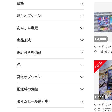
価格
割引オプション
あんしん鑑定
4,000
¥
出品形式
シャドウバ
ヴ sl ま
保証付き整備品
色
発送オプション
配送料の負担
777
¥
タイムセール割引率
シャドウバ
グロリアス