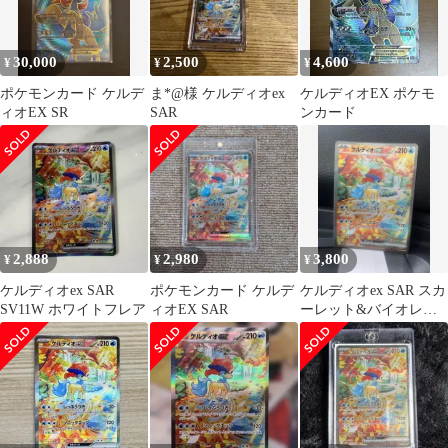
30,000
2,500
4,600
¥
¥
¥
ポケモンカード ケルデ
ま*@様 ケルディオex
ケルディオEX ポケモ
ィオEX SR
SAR
ンカード
2,888
2,980
3,800
¥
¥
¥
ケルディオex SAR
ポケモンカード ケルデ
ケルディオex SAR スカ
SV11W ホワイトフレア
ィオEX SAR
ーレット&バイオレッ
ト 拡張パック ホワイト
フレア…