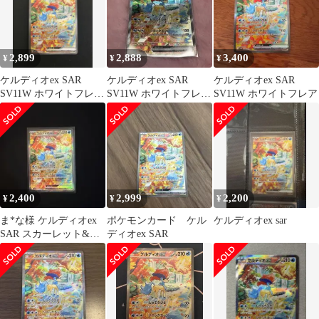
2,899
2,888
3,400
¥
¥
¥
ケルディオex SAR
ケルディオex SAR
ケルディオex SAR
SV11W ホワイトフレア
SV11W ホワイトフレア
SV11W ホワイトフレア
169/086
169/086
2,400
2,999
2,200
¥
¥
¥
ま*な様 ケルディオex
ポケモンカード ケル
ケルディオex sar
SAR スカーレット&バ
ディオex SAR
イオレット 拡張パック
ホワイ