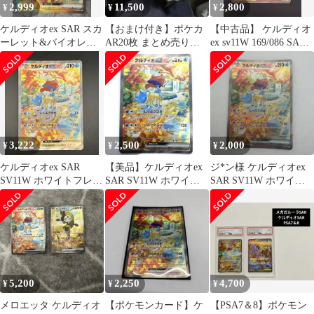
2,999
11,500
2,800
¥
¥
¥
ケルディオex SAR スカ
【おまけ付き】ポケカ
【中古品】 ケルディオ
ーレット&バイオレッ
AR20枚 まとめ売りセ
ex sv11W 169/086 SAR
ト 拡張パック ホワイト
ット【被りなし】
スカーレット＆バイオ
フレア…
レット 拡張パック
ホワイトフレア ポケ
モンカード
3,222
2,500
2,000
¥
¥
¥
ケルディオex SAR
【美品】ケルディオex
ジ*ン様 ケルディオex
SV11W ホワイトフレア
SAR SV11W ホワイト
SAR SV11W ホワイト
169/086
フレア 169/086
フレア 169/086
5,200
2,250
4,700
¥
¥
¥
メロエッタ ケルディオ
【ポケモンカード】ケ
【PSA7＆8】ポケモン