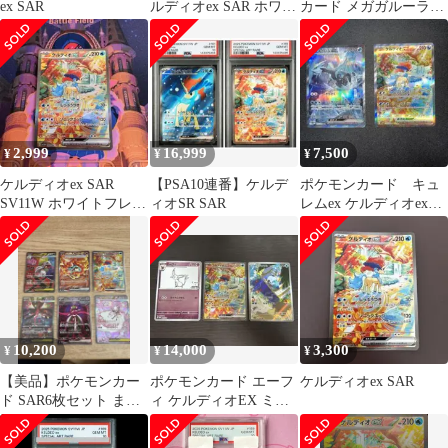
ex SAR
ルディオex SAR ホワイ
カード メガガルーラ
トフレア
SAR ケルディオSAR
2,999
16,999
7,500
¥
¥
¥
ケルディオex SAR
【PSA10連番】ケルデ
ポケモンカード キュ
SV11W ホワイトフレア
ィオSR SAR
レムex ケルディオex
169/086
SAR
10,200
14,000
3,300
¥
¥
¥
【美品】ポケモンカー
ポケモンカード エーフ
ケルディオex SAR
ド SAR6枚セット まと
ィ ケルディオEX ミジ
め売りケルディオ
ュマル 3枚セット