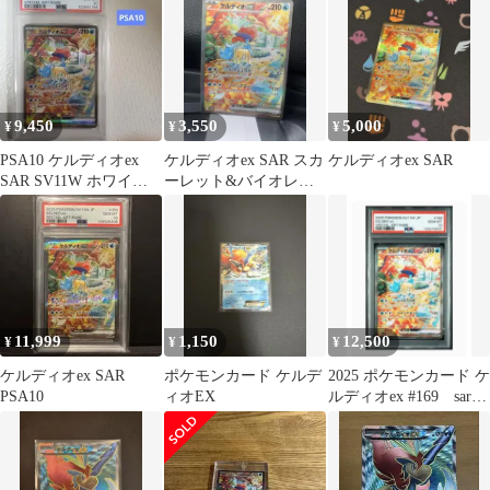
9,450
3,550
5,000
¥
¥
¥
PSA10 ケルディオex
ケルディオex SAR スカ
ケルディオex SAR
SAR SV11W ホワイト
ーレット&バイオレッ
フレア 169/086
ト 最後の画像おまけ
11,999
1,150
12,500
¥
¥
¥
ケルディオex SAR
ポケモンカード ケルデ
2025 ポケモンカード ケ
PSA10
ィオEX
ルディオex #169 sar
psa10