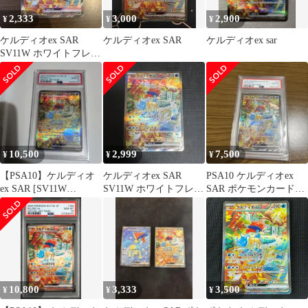
2,333
3,000
2,900
¥
¥
¥
ケルディオex SAR
ケルディオex SAR
ケルディオex sar
SV11W ホワイトフレア
169/086
10,500
2,999
7,500
¥
¥
¥
【PSA10】ケルディオ
ケルディオex SAR
PSA10 ケルディオex
ex SAR [SV11W
SV11W ホワイトフレア
SAR ポケモンカード
169/086]
169/086
psa10
10,800
3,333
3,500
¥
¥
¥