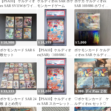
【PSA10】 ケルディオ
ケルディオex SAR ポケ
ポケカ ケルディオex
ex SAR SV11Wホワイト
モンカードゲーム
SAR 169/086 ホワイト
フレア 169/086
フレア
10,980
10,999
5,000
¥
¥
¥
ポケモンカード SAR 6
【PSA10】ケルディオ
ポケモンカード ケルデ
枚セット
ex(SAR)〈169/086〉
ィオex SAR ケルディオ
[SV11W]5498
AR 2枚セット
33,333
10,800
300
¥
¥
¥
ポケモンカード SAR 24
【PSA10】ケルディオ
♡ポケモンカード ケ
枚 まとめ売り
ex SAR スカーレット&
ルディオex セット♡
バイオレット ホワイト