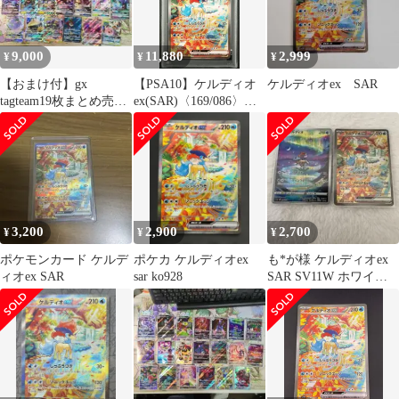
9,000
11,880
2,999
¥
¥
¥
【おまけ付】gx
【PSA10】ケルディオ
ケルディオex SAR
tagteam19枚まとめ売り
ex(SAR)〈169/086〉
セット【高騰中】
[SV11W]
3,200
2,900
2,700
¥
¥
¥
ポケモンカード ケルデ
ポケカ ケルディオex
も*が様 ケルディオex
ィオex SAR
sar ko928
SAR SV11W ホワイト
フレア 169/086&A