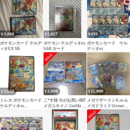
フレ
3,000
5,027
699
¥
¥
¥
ポケモンカード ケルデ
ポケモン ケルディオex
ポケモンカード ケル
ィオEX SR
SAR カード
ディオex
3,660
3,099
11,000
¥
¥
¥
トレカ ポケモンカード
こ*す様 今がお買い得⁉️
メガリザードンX ex sr,
ケルディオex
メガユキメノコexMa ケ
メガドラミドロexsar等
169/086/SV11W/B SAR
ルディオex SAR
sar、srまとめ売り