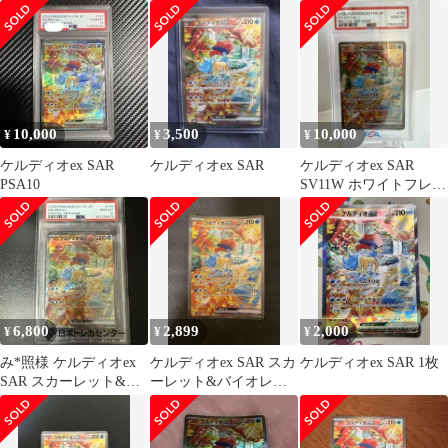
169/086]
10,000
3,500
10,000
¥
¥
¥
ケルディオex SAR
ケルディオex SAR
ケルディオex SAR
PSA10
SV11W ホワイトフレア
169/086
6,800
2,899
2,000
¥
¥
¥
み*照様 ケルディオex
ケルディオex SAR スカ
ケルディオex SAR 1枚
SAR スカーレット&バ
ーレット&バイオレッ
イオレット 拡張パック
ト 拡張パック ホワイト
ホワイ
フレア…