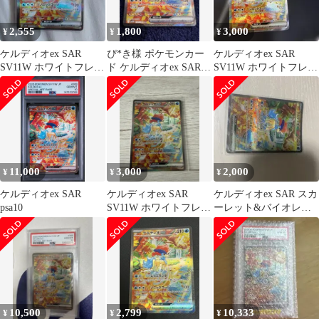
2,555
1,800
3,000
¥
¥
¥
ケルディオex SAR
ぴ*き様 ポケモンカー
ケルディオex SAR
SV11W ホワイトフレア
ド ケルディオex SAR
SV11W ホワイトフレア
169/086
SV11W ホワイフレア
169/086
16
11,000
3,000
2,000
¥
¥
¥
ケルディオex SAR
ケルディオex SAR
ケルディオex SAR スカ
psa10
SV11W ホワイトフレア
ーレット&バイオレッ
169/086
ト 拡張パック ホワイト
フレア…
10,500
2,799
10,333
¥
¥
¥