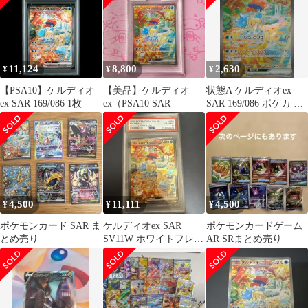
11,124
8,800
2,630
¥
¥
¥
【PSA10】ケルディオ
【美品】ケルディオ
状態A ケルディオex
ex SAR 169/086 1枚
ex（PSA10 SAR
SAR 169/086 ポケカ ポ
ケモン ポケモンカード
ゲーム
4,500
11,111
4,500
¥
¥
¥
ポケモンカード SAR ま
ケルディオex SAR
ポケモンカードゲーム
とめ売り
SV11W ホワイトフレア
AR SRまとめ売り
169/086 psa10