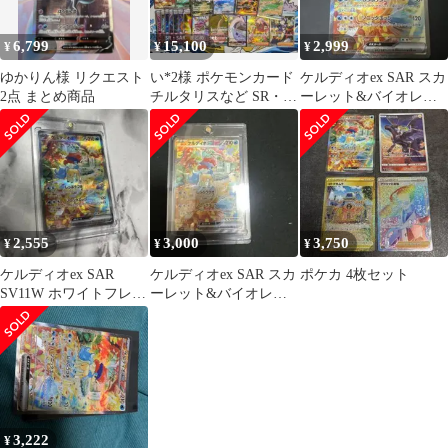
6,799
15,100
2,999
¥
¥
¥
ゆかりん様 リクエスト
い*2様 ポケモンカード
ケルディオex SAR スカ
2点 まとめ商品
チルタリスなど SR・
ーレット&バイオレッ
SAR 33枚 まとめ set
ト 拡張パック ホワイト
フレア…
2,555
3,000
3,750
¥
¥
¥
ケルディオex SAR
ケルディオex SAR スカ
ポケカ 4枚セット
SV11W ホワイトフレア
ーレット&バイオレッ
169/086
ト 拡張パック ホワイト
フレア…
3,222
¥