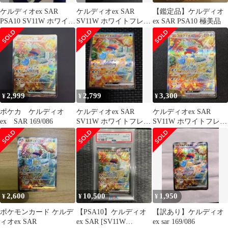
ケルディオex SAR
ケルディオex SAR
【鑑定品】ケルディオ
PSA10 SV11W ホワイト
SV11W ホワイトフレア
ex SAR PSA10 極美品
フレア 169/086
169/086
2,999
2,799
3,300
¥
¥
¥
ポケカ ケルディオ
ケルディオex SAR
ケルディオex SAR
ex SAR 169/086
SV11W ホワイトフレア
SV11W ホワイトフレア
169/086
169/086
2,600
10,500
1,950
¥
¥
¥
ポケモンカード ケルデ
【PSA10】ケルディオ
【訳あり】ケルディオ
ィオex SAR
ex SAR [SV11W
ex sar 169/086