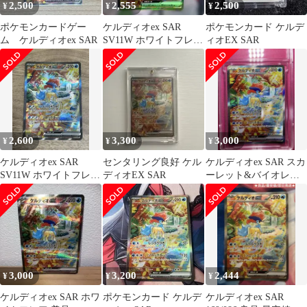
2,500
2,555
2,500
¥
¥
¥
ポケモンカードゲー
ケルディオex SAR
ポケモンカード ケルデ
ム ケルディオex SAR
SV11W ホワイトフレア
ィオEX SAR
169/086
2,600
3,300
3,000
¥
¥
¥
ケルディオex SAR
センタリング良好 ケル
ケルディオex SAR スカ
SV11W ホワイトフレア
ディオEX SAR
ーレット&バイオレッ
169/086
ト 拡張パック ホワイト
フレア…
3,000
3,200
2,444
¥
¥
¥
ケルディオex SAR ホワ
ポケモンカード ケルデ
ケルディオex SAR