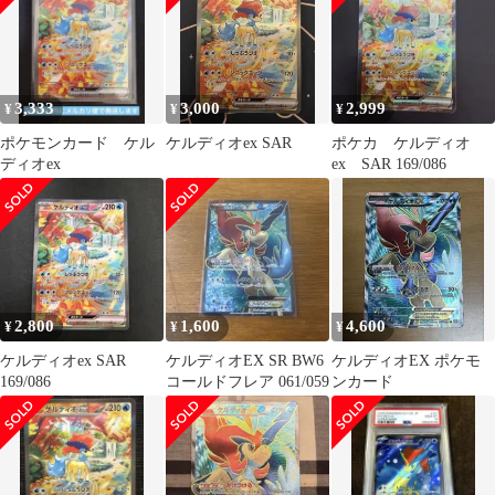
3,333
3,000
2,999
¥
¥
¥
ポケモンカード ケル
ケルディオex SAR
ポケカ ケルディオ
ディオex
ex SAR 169/086
2,800
1,600
4,600
¥
¥
¥
ケルディオex SAR
ケルディオEX SR BW6
ケルディオEX ポケモ
169/086
コールドフレア 061/059
ンカード