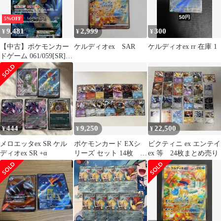
5%OFF
9,481
2,999
300
¥
¥
¥
【中古】ポケモンカー
ケルディオex SAR
ケルディオex rr 在庫 1
ドゲーム 061/059[SR]：
(キラ)ケルディオEX
444
9,250
22,500
¥
¥
¥
メロエッタex SR ケル
ポケモンカード EXシ
ビクティニ ex エンテイ
ディオex SR +α
リーズ セット 14枚
ex 等 24枚まとめ売り
BW SR