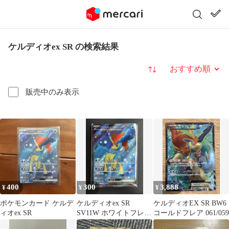
ケルディオex SR の検索結果
並び替え
販売中のみ表示
400
300
3,888
¥
¥
¥
ポケモンカード ケルデ
ケルディオex SR
ケルディオEX SR BW6
ィオex SR
SV11W ホワイトフレア
コールドフレア 061/059
161/086