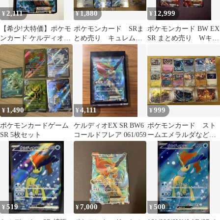
2,111
1,880
12,999
¥
¥
¥
【希少!大特価】ポケモ
ポケモンカード SRま
ポケモンカード BW EX
ンカード ケルディオ
とめ売り キュレム
SR まとめ売り Wキュ
EX SR BW6 コールドフ
ケルディオ オーガポ
レム ケルディオ ビ
レア
ン バンクメット
クティニ
1,490
4,111
999
¥
¥
¥
ポケモンカードゲーム
ケルディオEX SR BW6
ポケモンカード スト
SR 5枚セット
コールドフレア 061/059
ームエメラルダなど
バブル水エネルギーSR
＋RR＋R＋U
519
7,000
500
¥
¥
¥