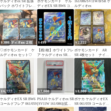
ケルディオex SR 拡張
ポケモンカード ケル
161/086/SV11W/B/SR ケ
パック ホワイトフレア
ディオEX SR BW6 コー
ルディオex
sv11W 161/083
ルドフレア 061/059
300
499
2,222
¥
¥
¥
♡ポケモンカード ケ
【残1枚】ホワイトフレ
ポケモンカード AR
ルディオex セット♡
ア ケルディオex SR
SR 4枚セット ナイト
sv11W 161/086
ワンダラー ホワイト
フレア収録
6,777
7,000
8,000
¥
¥
¥
ケルディオEX SR BW6
PSA10 ケルディオex SR
ポケカ ケルディオEX
コールドフレア 061/059
[SV11W 161/086](拡張
SR 061/059 コールドフ
パック「ホワイトフレ
レア