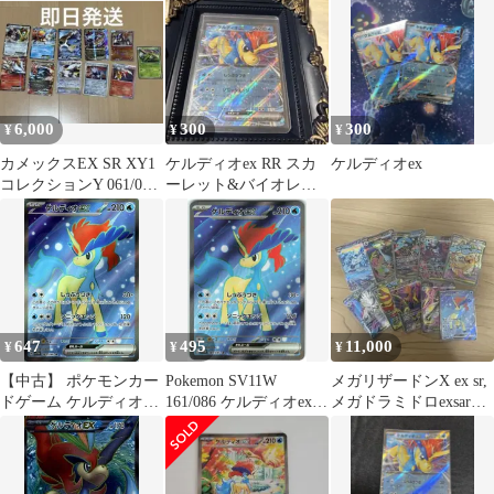
ア」)
6,000
300
300
¥
¥
¥
カメックスEX SR XY1
ケルディオex RR スカ
ケルディオex
コレクションY 061/060
ーレット&バイオレッ
昔のポケカ複数
ト 拡張パック ホワイト
フレア …
647
495
11,000
¥
¥
¥
【中古】 ポケモンカー
Pokemon SV11W
メガリザードンX ex sr,
ドゲーム ケルディオex
161/086 ケルディオex
メガドラミドロexsar等
SV11W SV11W 161/086
SR
sar、srまとめ売り
SR