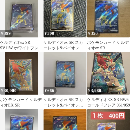
399
500
350
¥
¥
¥
ケルディオex SR
ケルディオex SR スカ
ポケモンカード ケルデ
SV11W ホワイトフレア
ーレット&バイオレッ
ィオex SR
161/086
ト 拡張パック ホワイト
フレア …
30,000
666
3,980
¥
¥
¥
ポケモンカード ケルデ
ケルディオex SR スカ
ケルディオEX SR BW6
ィオEX SR
ーレット&バイオレッ
コールドフレア 061/059
ト 拡張パック ホワイト
フレア …