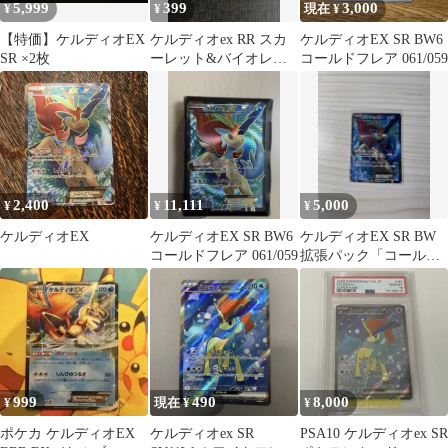
5,999
399
3,000
¥
¥
現在 ¥
【特価】ケルディオEX
ケルディオex RR スカ
ケルディオEX SR BW6
SR ×2枚
ーレット&バイオレッ
コールドフレア 061/059
ト 拡張パック ホワイト
フレア …
2,400
11,111
5,000
¥
¥
¥
ケルディオEX
ケルディオEX SR BW6
ケルディオEX SR BW
コールドフレア 061/059
拡張パック「コールド
フレア」 キラ 061/059
999
490
8,000
¥
現在 ¥
¥
ポケカ ケルディオEX
ケルディオex SR
PSA10 ケルディオex SR