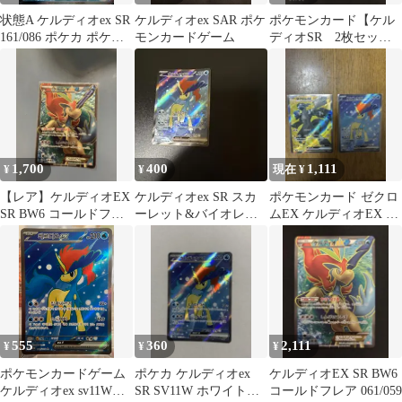
状態A ケルディオex SR
ケルディオex SAR ポケ
ポケモンカード【ケル
161/086 ポケカ ポケモ
モンカードゲーム
ディオSR 2枚セッ
ン ポケモンカードゲー
ト】
ム
1,700
400
1,111
¥
¥
現在 ¥
【レア】ケルディオEX
ケルディオex SR スカ
ポケモンカード ゼクロ
SR BW6 コールドフレ
ーレット&バイオレッ
ムEX ケルディオEX SR
ア 061/059
ト 拡張パック ホワイト
2枚セット
フレア …
555
360
2,111
¥
¥
¥
ポケモンカードゲーム
ポケカ ケルディオex
ケルディオEX SR BW6
ケルディオex sv11W
SR SV11W ホワイトフ
コールドフレア 061/059