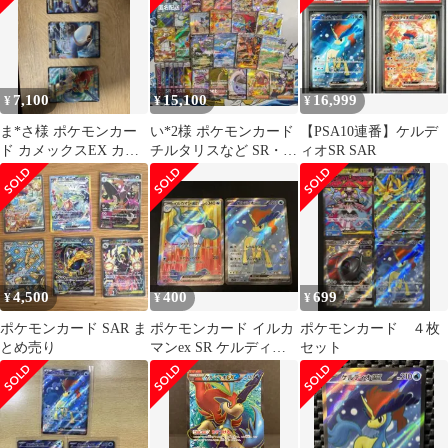
7,100
15,100
16,999
¥
¥
¥
ま*さ様 ポケモンカー
い*2様 ポケモンカード
【PSA10連番】ケルデ
ド カメックスEX カイ
チルタリスなど SR・
ィオSR SAR
オーガEX ケルディオ
SAR 33枚 まとめ set
EX SR3
4,500
400
699
¥
¥
¥
ポケモンカード SAR ま
ポケモンカード イルカ
ポケモンカード ４枚
とめ売り
マンex SR ケルディオ
セット
ex SR