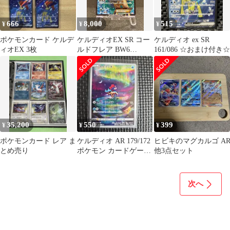
666
8,000
515
¥
¥
¥
ポケモンカード ケルデ
ケルディオEX SR コー
ケルディオ ex SR
ィオEX 3枚
ルドフレア BW6
161/086 ☆おまけ付き☆
061/059 ポケモンカード
【送料無料】
35,200
550
399
¥
¥
¥
ポケモンカード レア ま
ケルディオ AR 179/172
ヒビキのマグカルゴ A
とめ売り
ポケモン カードゲーム
他3点セット
AW01
次へ