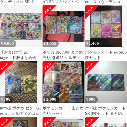
ケルディオex SR ２枚
AR SR マキシマムベル
ex スコヴィランex メ
161/086 ホワイトフレア
ト
ロエッタex ケルディオ
デッキ汎用
ex 4枚
9,000
1,555
1,400
¥
¥
¥
【おまけ付】gx
ポケカ RR 70枚 まとめ
ポケモンカード ex SR 6
tagteam19枚まとめ売り
売り 引退品 ケルディオ
枚セット
セット【高騰中】
ex SR おまけ
700
2,000
800
¥
¥
¥
m*x様 ポケカ ゼクロム
ポケモンカード まとめ
2*パ様 ポケモンカード
ex sr、ケルディオex sr
売り セット
SR 3枚セット まとめ売
り