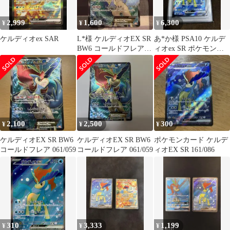
2,999
1,600
6,300
¥
¥
¥
ケルディオex SAR
L*様 ケルディオEX SR
あ*か様 PSA10 ケルデ
BW6 コールドフレア
ィオex SR ポケモンカ
061/059
ード
2,100
2,500
300
¥
¥
¥
ケルディオEX SR BW6
ケルディオEX SR BW6
ポケモンカード ケルデ
コールドフレア 061/059
コールドフレア 061/059
ィオEX SR 161/086
310
3,333
1,199
¥
¥
¥