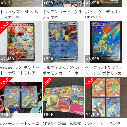
310
699
2,900
¥
¥
¥
ドリュウズex SR ケル
ポケモンカード ケル
ポケカ ケルディオex
ディオ SR
ディオex
sar ko928
2,480
300
3,909
¥
¥
¥
極美品 ポケモンカー
ケルディオex ポケカ
ケルディオEX ソニッ
ド ホワイトフレア
ポケモンカード ポケ
クエッジ ポケモンカー
ケルディオex SAR セン
モン
ド sr
タリング
500
500
1,100
¥
¥
¥
ポケモンカードゲーム
M*i様 引退品 RR5枚
ポケカ ケッキング