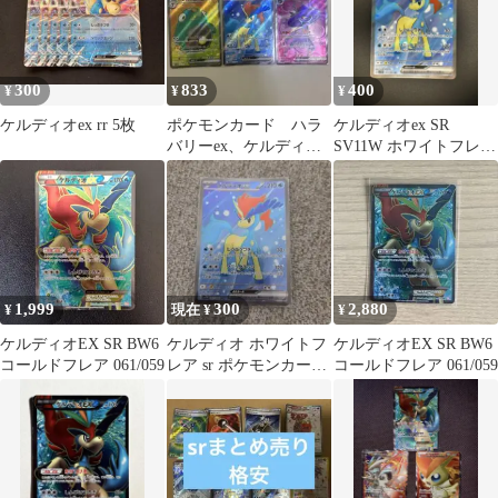
300
833
400
¥
¥
¥
ケルディオex rr 5枚
ポケモンカード ハラ
ケルディオex SR
バリーex、ケルディオ
SV11W ホワイトフレア
ex、ムウマージex 計3
161/086
枚
1,999
300
2,880
¥
現在 ¥
¥
ケルディオEX SR BW6
ケルディオ ホワイトフ
ケルディオEX SR BW6
コールドフレア 061/059
レア sr ポケモンカード
コールドフレア 061/059
しっぷうづき