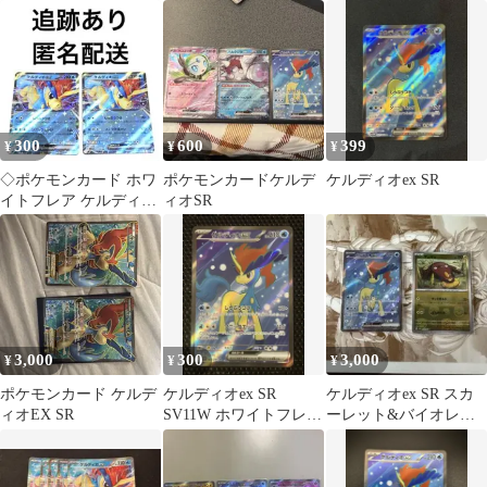
161/086 SR 韓国語版
レア 161/086
300
600
399
¥
¥
¥
◇ポケモンカード ホワ
ポケモンカードケルデ
ケルディオex SR
イトフレア ケルディオ
ィオSR
ex rr 2枚
3,000
300
3,000
¥
¥
¥
ポケモンカード ケルデ
ケルディオex SR
ケルディオex SR スカ
ィオEX SR
SV11W ホワイトフレア
ーレット&バイオレッ
161/086
ト 拡張パック ホワイト
フレア …