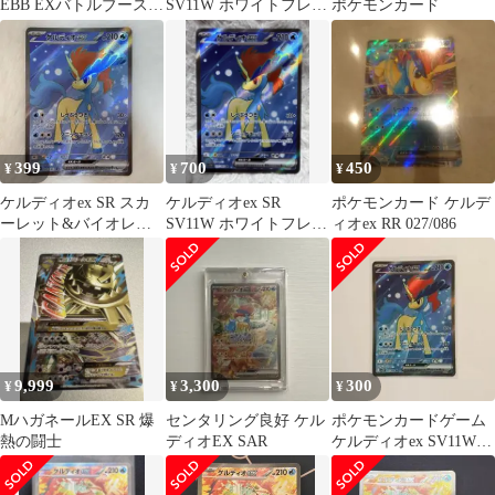
EBB EXバトルブースト
SV11W ホワイトフレア
ポケモンカード
037/093 引退品
161/086
399
700
450
¥
¥
¥
ケルディオex SR スカ
ケルディオex SR
ポケモンカード ケルデ
ーレット&バイオレッ
SV11W ホワイトフレア
ィオex RR 027/086
ト 拡張パック ホワイト
161/086
フレア
9,999
3,300
300
¥
¥
¥
MハガネールEX SR 爆
センタリング良好 ケル
ポケモンカードゲーム
熱の闘士
ディオEX SAR
ケルディオex SV11W
161/086 SR