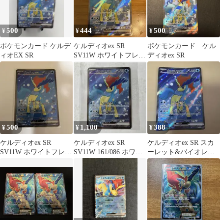
500
444
500
¥
¥
¥
ポケモンカード ケルデ
ケルディオex SR
ポケモンカード ケル
ィオEX SR
SV11W ホワイトフレア
ディオex SR
161/086
500
1,100
388
¥
¥
¥
ケルディオex SR
ケルディオex SR
ケルディオex SR スカ
SV11W ホワイトフレア
SV11W 161/086 ホワイ
ーレット&バイオレッ
161/086
トフレア ポケモンカー
ト 拡張パック ホワイト
ド
フレア …