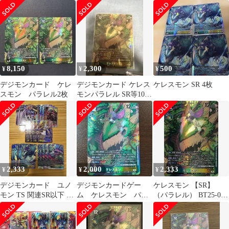
8,150
2,300
500
¥
¥
¥
デジモンカード ケレ
デジモンカード ケレス
ケレスモン SR 4枚
スモン パラレル2枚
モンパラレル SR等10枚
おまけ
2,333
2,000
2,333
¥
¥
¥
デジモンカード ユノ
デジモンカードゲー
ケレスモン 【SR】
モン TS 関連SR以下 4
ム ケレスモン パラ
（パラレル） BT25-059
コン 4
レル SR
デジモンカードゲーム
DUAL REVOLUTION