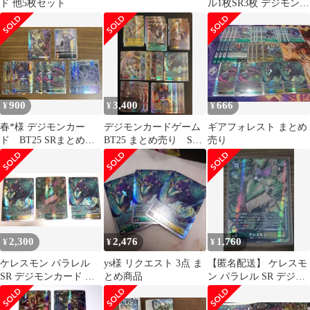
ド 他5枚セット
ル1枚SR3枚 デジモンカ
ードゲーム
900
3,400
666
¥
¥
¥
春*様 デジモンカー
デジモンカードゲーム
ギアフォレスト まとめ
ド BT25 SRまとめ売
BT25 まとめ売り SR
売り
り
UR
2,300
2,476
1,760
¥
¥
¥
ケレスモン パラレル
ys様 リクエスト 3点 ま
【匿名配送】 ケレスモ
SR デジモンカード デ
とめ商品
ン パラレル SR デジモ
ジカ 2種セットBT25
ンカード