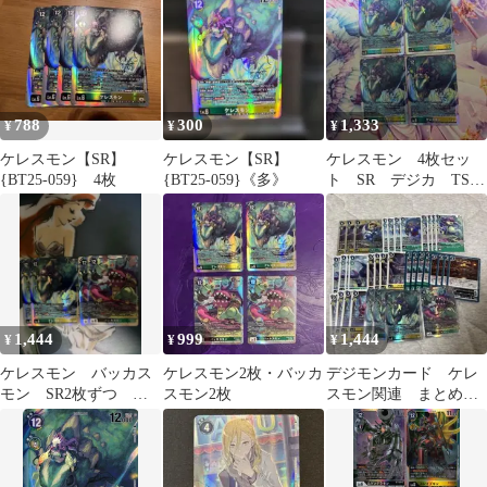
ンカードゲーム ちゅ
うてつ 059
788
300
1,333
¥
¥
¥
ケレスモン【SR】
ケレスモン【SR】
ケレスモン 4枚セッ
{BT25-059} 4枚
{BT25-059}《多》
ト SR デジカ TS
オリンポス
1,444
999
1,444
¥
¥
¥
ケレスモン バッカス
ケレスモン2枚・バッカ
デジモンカード ケレ
モン SR2枚ずつ 計4
スモン2枚
スモン関連 まとめ売
枚セット
り⑤