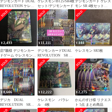
デジモンカード DUAL
ケレスモン/BT25/SR4枚
デジモンカード ケレス
REVOLUTION ケレス
セット/デジモンカード
モン SR 4枚セット
モン パラレル SR 2枚
BT25
2,433
11,111
444
¥
¥
¥
启*颖様 デジモンカー
デジモンカードDUAL
ケレスモン SR3枚
ドゲーム ケレスモン
REVOLUTION SR UR
BT25-059パラレル１枚
R U C セミコンプ
8,666
12,222
2,275
¥
¥
¥
デジカ DUAL
ケレスモン パラレ
かんのすけ様 リクエス
REVOLUTION SR以
ル 4枚
ト 5点 まとめ商品
下４コン