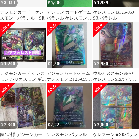
2,333
5,000
1,999
¥
¥
¥
デジモンカード ケレ
デジモン カードゲーム
ケレスモン BT25-059
スモン パラレル SR
パラレル ケレスモン 2
SR パラレル
枚 SR BT25 DUAL
REVOLUTION デジタ
ルモンスター デジカ
1,200
1,500
2,980
¥
¥
¥
デジモンカード ケレス
デジモンカードゲーム
ウルカヌスモンSP⭐︎と
モン バッカスモン ギ
ケレスモン BT25-059
ケレスモンSRのデジモ
ア・フォレスト関連デ
SR パラレル
ンカード
ッキパーツセット
2,300
2,222
3,000
¥
¥
¥
鉄*い様 デジモンカー
ケレスモン パラレル
ケレスモン★SRパラレ