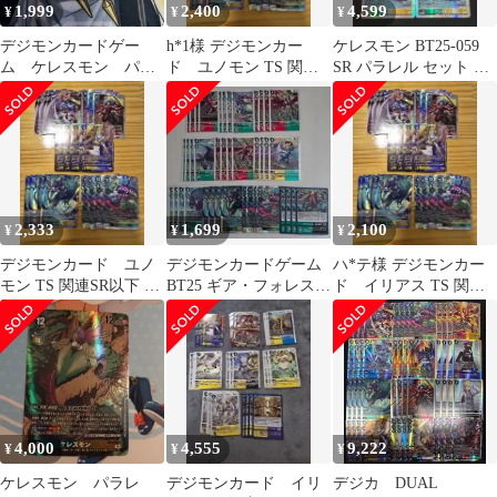
1,999
2,400
4,599
¥
¥
¥
デジモンカードゲー
h*1様 デジモンカー
ケレスモン BT25-059
ム ケレスモン パラ
ド ユノモン TS 関連
SR パラレル セット デ
レル SR
SR以下 4コン 7
ジモンカードゲーム
2,333
1,699
2,100
¥
¥
¥
デジモンカード ユノ
デジモンカードゲーム
ハ*テ様 デジモンカー
モン TS 関連SR以下 4
BT25 ギア・フォレスト
ド イリアス TS 関連
コン
系 セット バッカスモン
SR 4コン2
4,000
4,555
9,222
¥
¥
¥
ケレスモン パラレ
デジモンカード イリ
デジカ DUAL