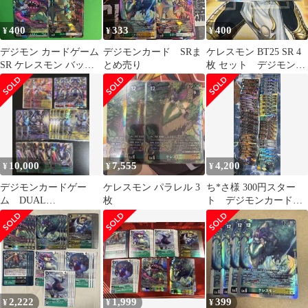
400
333
400
¥
¥
¥
デジモン カードゲーム
デジモンカード SRま
ケレスモン BT25 SR 4
SR ケレスモン バッカ
とめ売り
枚 セット デジモンカ
スモン リブートモン
ード
BT25 DUAL
REVOLUTION デジタ
ルモンスター デジカ
10,000
7,555
4,200
¥
¥
¥
デジモンカードゲー
ケレスモン パラレル 3
ち*さ様 300円スター
ム DUAL
枚
ト デジモンカード
REVOLUTIONまとめ売
まとめ売り デュアル
り パラレル含
レボリューション
2,222
1,999
399
¥
¥
¥