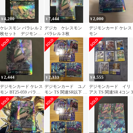
4,200
7,444
2,000
¥
¥
¥
ケレスモン パラレル 2
デジカ ケレスモン
デジモンカード ケレス
枚セット デジモンカ
パラレル３枚
モン
ード
2,444
2,333
4,555
¥
¥
¥
デジモンカード ケレス
デジモンカード ユノ
デジモンカード イリ
モン BT25-059 パラレ
モン TS 関連SR以下 4
アス TS 関連SR 4コン 3
ル
コン 5