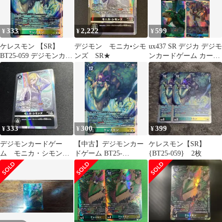
333
2,222
599
¥
¥
¥
ケレスモン 【SR】
デジモン モニカ•シモ
ux437 SR デジカ デジモ
BT25-059 デジモンカー
ンズ SR★
ンカードゲーム カード
ドゲーム DUAL
まとめ Lv.6 究極体 ム
REVOLUTION
ゲンドラモン スレイプ
モン ケレスモン ドゥフ
トモン 4枚 BT2-066
BT3-043 BT3-056 BT3-
030 バンダイ TCG
333
300
399
¥
¥
¥
デジモンカードゲー
【中古】デジモンカー
ケレスモン【SR】
ム モニカ・シモン
ドゲーム BT25-
{BT25-059} 2枚
ズ SR
059[SR]：ケレスモン