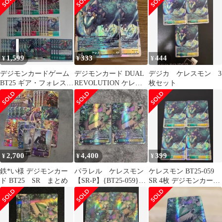
1,599
333
444
¥
¥
¥
デジモンカードゲーム
デジモンカード DUAL
デジカ ケレスモン 3
BT25 ギア・フォレスト
REVOLUTION ケレス
枚セット
系 セット バッカスモン
モン SR2枚
②
2,700
4,400
399
¥
¥
¥
鉄*い様 デジモンカー
パラレル ケレスモン
ケレスモン BT25-059
ド BT25 SR まとめ
【SR-P】{BT25-059}
SR 4枚 デジモンカード
2枚
ゲーム