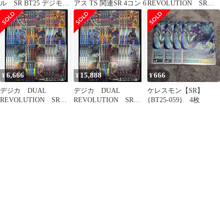
ル SR BT25 デジモン
アス TS 関連SR 4コン 6
REVOLUTION SR以
カード
下 ４コン
6,666
15,888
666
¥
¥
¥
デジカ DUAL
デジカ DUAL
ケレスモン【SR】
REVOLUTION SR以
REVOLUTION SR以
{BT25-059} 4枚
下４コン
下４コン