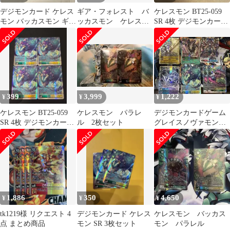
デジモンカード ケレス
ギア・フォレスト バ
ケレスモン BT25-059
モン バッカスモン ギ
ッカスモン ケレスモ
SR 4枚 デジモンカード
ア・フォレスト 関連 デ
ン
ゲーム
ッキパーツ
399
3,999
1,222
¥
¥
¥
ケレスモン BT25-059
ケレスモン パラレ
デジモンカードゲーム
SR 4枚 デジモンカード
ル 2枚セット
グレイスノヴァモン
ゲーム ②
モナークリザモン ハ
バキリモン まとめ
1,886
350
4,650
¥
¥
¥
tk1219様 リクエスト 4
デジモンカード ケレス
ケレスモン バッカス
点 まとめ商品
モン SR 3枚セット
モン パラレル