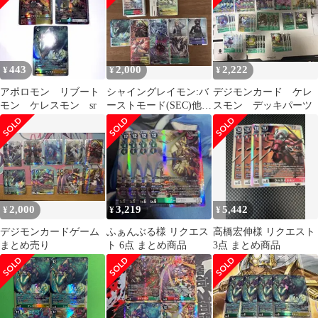
443
2,000
2,222
¥
¥
¥
アポロモン リブート
シャイングレイモン:バ
デジモンカード ケレ
モン ケレスモン sr
ーストモード(SEC)他ま
スモン デッキパーツ
とめ
2,000
3,219
5,442
¥
¥
¥
デジモンカードゲーム
ふぁんぶる様 リクエス
高橋宏伸様 リクエスト
まとめ売り
ト 6点 まとめ商品
3点 まとめ商品