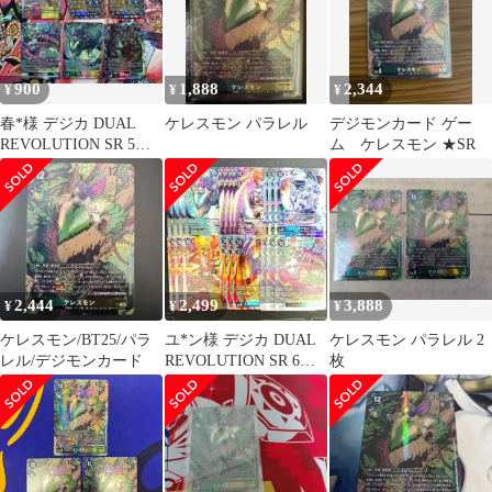
900
1,888
2,344
¥
¥
¥
春*様 デジカ DUAL
ケレスモン パラレル
デジモンカード ゲー
REVOLUTION SR 5種
ム ケレスモン ★SR
まとめ売り
2,444
2,499
3,888
¥
¥
¥
ケレスモン/BT25/パラ
ユ*ン様 デジカ DUAL
ケレスモン パラレル 2
レル/デジモンカード
REVOLUTION SR 6種
枚
まとめ売り