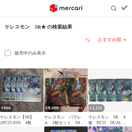
ケレスモン SR★ の検索結果
並び替え
販売中のみ表示
666
9,000
1,111
¥
¥
¥
ケレスモン【SR】
ケレスモン パラレ
ケレスモン SR ４
{BT25-059} 4枚
ル 2枚セット SR
枚 BT25 DUAL
BT25 デジモンカード
REVOLUTION デジモ