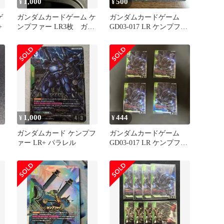
1,000
500
¥
¥
ゲ
ガンダムカードゲーム ケ
ガンダムカードゲーム
+
ンプファー LR3枚 ガン
GD03-017 LR ケンプファ
ダムNT-1 LR2枚セット
ー 4枚
1,000
444
¥
¥
ム
ガンダムカード ケンプフ
ガンダムカードゲーム
ァー LR+ パラレル
GD03-017 LR ケンプファ
ー 4枚