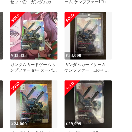
セット② ガンダムカー
ーム ケンプファーLR++
ドゲーム
他
33,333
33,000
¥
¥
ガンダムカードゲーム ケ
ガンダムカードゲーム
ンプファー lr++ スーパー
ケンプファー LR++ パ
パラレル
ラレル
24,000
29,999
¥
¥