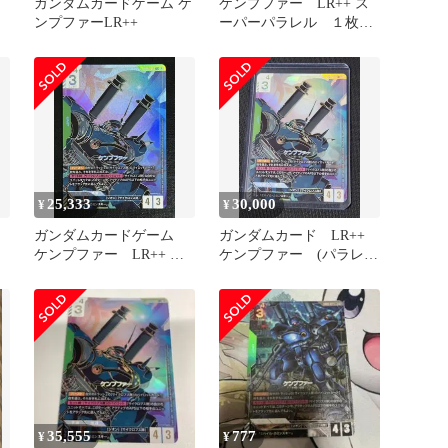
ム
ガンダムカードゲーム ケ
ケンプファー LR++ ス
ンプファーLR++
ーパーパラレル １枚
ガンダムカードゲーム
25,333
30,000
¥
¥
ガンダムカードゲーム
ガンダムカード LR++
ケンプファー LR++ ス
ケンプファー (パラレ
ーパーパラレル
ル)
35,555
777
¥
¥