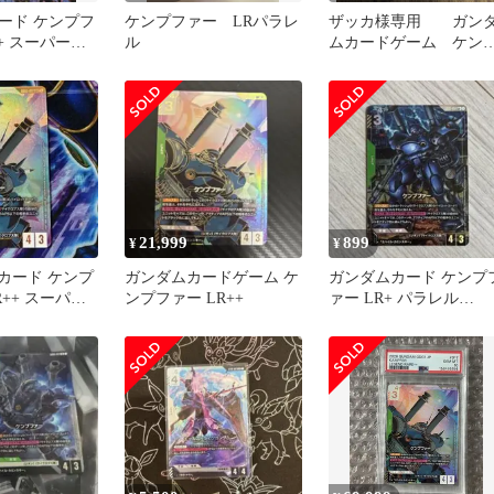
ード ケンプフ
ケンプファー LRパラレ
ザッカ様専用 ガン
+ スーパーパ
ル
ムカードゲーム ケン
ファーLR++
21,999
899
¥
¥
ムカード ケンプ
ガンダムカードゲーム ケ
ガンダムカード ケンプ
++ スーパー
ンプファー LR++
ァー LR+ パラレル
GD03-017