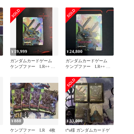
り R+ U+ LR+
19,999
24,800
¥
¥
ガンダムカードゲーム
ガンダムカードゲーム
ケンプファー LR++ ス
ケンプファー LR++ ス
ーパーパラレル
ーパーパラレル
888
33,000
¥
¥
ム
ケンプファー LR 4枚
t*u様 ガンダムカードゲ