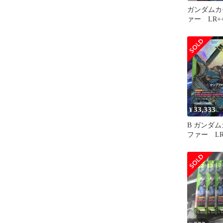
ガンダムカ
ァー LR+
ラレル
33,333
¥
B ガンダ
ファー LR
パラレル