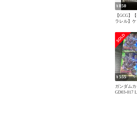
850
¥
【GCG】【
ラレル】ケ
555
¥
ガンダム
GD03-01
ー 4枚