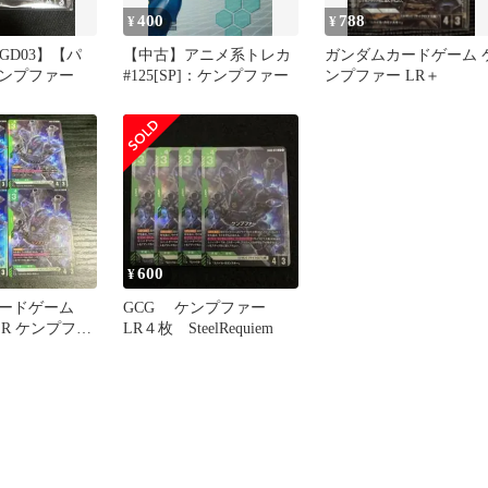
400
788
¥
¥
GD03】【パ
【中古】アニメ系トレカ
ガンダムカードゲーム 
ンプファー
#125[SP]：ケンプファー
ンプファー LR＋
600
¥
カードゲーム
GCG ケンプファー
7 LR ケンプファ
LR４枚 SteelRequiem