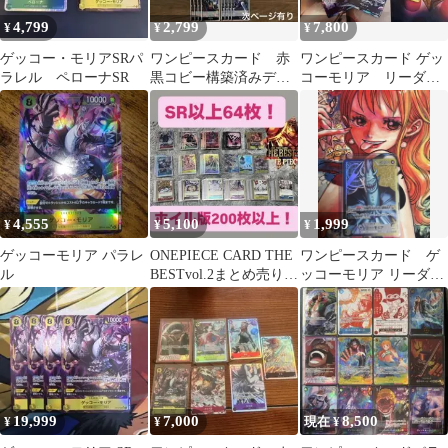
4,799
2,799
7,800
¥
¥
¥
ゲッコー・モリアSRパ
ワンピースカード 赤
ワンピースカード ゲッ
ラレル ペローナSR
黒コビー構築済みデッ
コーモリア リーダー
キ 調整パーツ
パラレル
4,555
5,100
1,999
¥
¥
¥
ゲッコーモリア パラレ
ONEPIECE CARD THE
ワンピースカード ゲ
ル
BESTvol.2まとめ売り
ッコーモリア リーダー
値下
パラレル OP14-080
19,999
7,000
8,500
¥
¥
現在 ¥