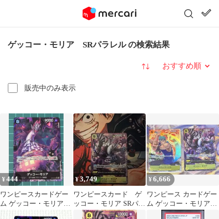
ゲッコー・モリア SRパラレル の検索結果
並び替え
販売中のみ表示
444
3,749
6,666
¥
¥
¥
ワンピースカードゲー
ワンピースカード ゲ
ワンピース カードゲー
ム ゲッコー・モリア
ッコー・モリア SRパラ
ム ゲッコー・モリア
SRパラレルOP06-086
レル
SR パラレル ゾロ