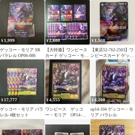
リー・ボニー パラレル
ア ゲッコーモリア
4枚セット
SR パラレルレア
1,999
2,600
1,500
¥
¥
¥
ゲッコー・モリア SR
【大特価】ワンピース
【東店52-762-2503】ワ
パラレル OP06-086
カード ゲッコー・モリ
ンピースカード ゲッコ
ア R パラレル SR パラ
ー・モリア OP06-086
レル SR
SR パラレル
17,777
4,555
4,200
¥
¥
¥
ゲッコー・モリア パラ
ワンピース ゲッコ
op14-104 ゲッコー・モ
レル 4枚セット
ー・モリア OP14-
リア パラレル
104 SR パラレル