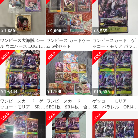
1,680
9,000
3,555
¥
¥
¥
ワンピース大海賊 シー
ワンピース カードゲー
ワンピースカード ゲ
ル ウエハース LOG.12
ム 5枚セット
ッコー・モリア パラレ
ゴールドパラレルセッ
ル OP14-104
ト
19,444
1,100
15,555
¥
¥
¥
ワンピースカード ゲ
ワンピースカード
ゲッコー・モリア
ッコー・モリア SR パ
SEC1枚 SR14枚 合計
SR パラレル OP14
ラレル OP14-104
15枚セット
4枚