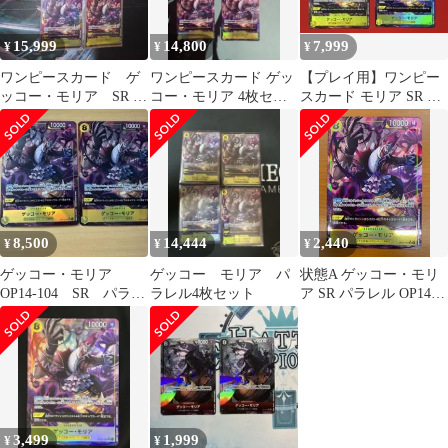
15,999
14,800
7,999
¥
¥
¥
ワンピースカード ゲ
ワンピースカード ゲッ
【プレイ用】ワンピー
ッコー・モリア SR パ
コー・モリア 4枚セッ
スカード モリア SR パ
ラレル OP14-104 4
ト パラレル
ラレル OP14-104
枚セット
8,500
14,444
2,440
¥
¥
¥
ゲッコー・モリア
ゲッコー モリア パ
状態A ゲッコー・モリ
OP14-104 SR パラレ
ラレル4枚セット
ア SR パラレル OP14-
ル 青黄ハンコック 2
104 ワンピースカード
枚セット
ONEPIECE
3,499
1,999
¥
¥