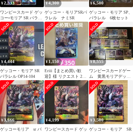
2,333
4,300
6,500
¥
¥
¥
ワンピースカード ゲッ
ゲッコー・モリアSRパ
ゲッコー・モリア SP、
コー•モリア SR パラレ
ラレル ナミSR
パラレル 6枚セット
ル 他 計4枚
4,444
1,150
8,555
¥
¥
¥
ゲッコー・モリア SR
Eriii【まとめ買い歓
ワンピースカードゲー
パラレル OP14-104
迎】様 リクエスト 2点
ム 黄黒モリアデッ
まとめ商品
キ リーパラ
3,666
4,199
3,500
¥
¥
¥
ゲッコーモリア sr パ
ワンピースカード ゲッ
ゲッコー・モリア SR