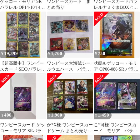
ゲッコー・モリア SR
ワンピースカード ま
ワンピースカードパラ
パラレル OP14-104 4枚
とめ売り
レルナミくまBOXヒロ
セット
インズエディション受
け継がれる意志
19,399
1,700
750
¥
¥
¥
【超高騰中】ワンピー
ワンピース大海賊シー
状態A ゲッコー・モリ
スカード SEC/パラレル
ルウエハース パラレ
ア OP06-086 SR パラレ
9枚セット
ル その他
ル ★ ONE PIECE ワン
ピースカードゲーム
400
1,900
1,450
¥
¥
¥
ワンピースカード ゲッ
か*X様 ワンピースカー
こ*可様 ワンピースカ
コー・モリア SRパラレ
ドゲーム まとめ売り 6
ード モリア パラレ
ル
枚セット
ル 2枚セット