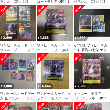
ラレル OP14-104
コー・モリア OP14-104
パラレル OP14-104
SR パラレル
2,600
3,888
1,099
¥
¥
¥
ワンピースカード パ
ワンピースカード ゲ
か*で様 ワンピースカ
ラレル プロモ まと
ッコー・モリア (op14-
ード 蒼海の七傑 ゲッコ
め売り P-SR P-R
104 )・パラレル
ーモリア2種
PROMO
3,000
16,666
3,500
¥
¥
¥
ワンピースカードゲー
ワンピースカード ゲ
ゲッコー・モリア
ム 金ドンカード ミホー
ッコー・モリア SR パ
SR パラレル OP14-
ク 他 7枚セット
ラレル OP14-104
104★