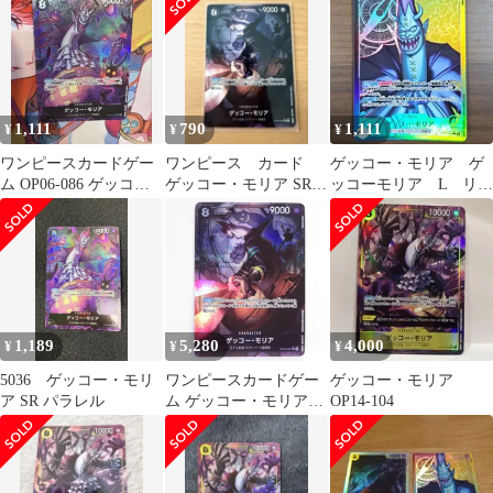
1,111
790
1,111
¥
¥
¥
ワンピースカードゲー
ワンピース カード
ゲッコー・モリア ゲ
ム OP06-086 ゲッコ
ゲッコー・モリア SRパ
ッコーモリア L リー
ー・モリア パラレル
ラレル
パラ リーダーパラレ
ルレア
1,189
5,280
4,000
¥
¥
¥
5036 ゲッコー・モリ
ワンピースカードゲー
ゲッコー・モリア
ア SR パラレル
ム ゲッコー・モリア
OP14-104
OP06-086 SR ※中古