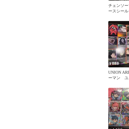
チェンソー
ースシール
888
¥
UNION A
ーマン ユ
ナ パラレ