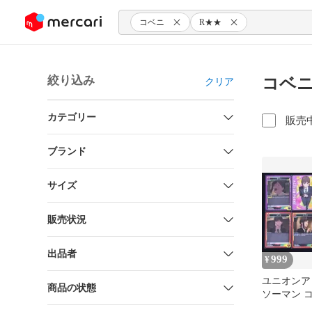
ンツにスキップ
コベニ
R★★
絞り込み
コベニ
クリア
カテゴリー
販売
ブランド
サイズ
販売状況
出品者
999
¥
ユニオンア
商品の状態
ソーマン コ