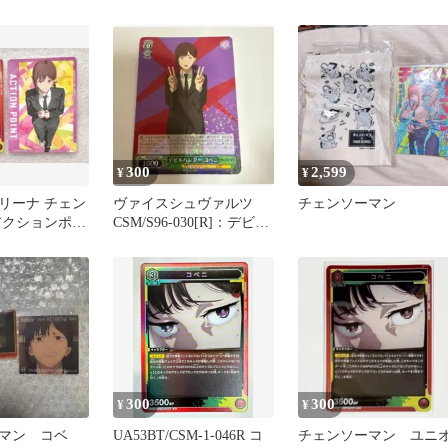
カード クリアカード
300
2,599
¥
¥
リーナ チェン
ヴァイスシュヴァルツ
チェンソーマン
アクションポイ
CSM/S96-030[R]：デビル
ニR 2枚セット
ハンター コベニ
300
300
¥
¥
マン コベ
UA53BT/CSM-1-046R コ
チェンソーマン ユニ