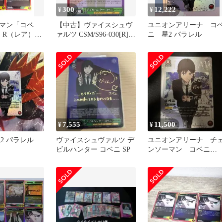
300
12,222
¥
¥
マン「コベ
【中古】ヴァイスシュヴ
ユニオンアリーナ コ
》R（レア）４
ァルツ CSM/S96-030[R]：
ニ 星2 パラレル
赤
デビルハンター コベニ
7,555
11,500
¥
¥
星2 パラレル
ヴァイスシュヴァルツ デ
ユニオンアリーナ チ
ビルハンター コベニ SP
ンソーマン コベニ
R☆☆パラレル