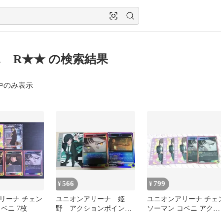
 R★★ の検索結果
中のみ表示
566
799
¥
¥
リーナ チェン
ユニオンアリーナ 姫
ユニオンアリーナ チェ
ベニ 7枚
野 アクションポイン
ソーマン コベニ アクシ
ト コベニ r ボム r
ョンポイント R