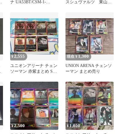
レ
ナ UA53BT/CSM-1-
スシュヴァルツ 東山コ
043[C★]：(キラ)コベニ
ベニ
2,555
1,300
¥
現在 ¥
2
ユニオンアリーナ チェン
UNION ARENA チェンソ
ー
ソーマン 赤紫まとめ SR
ーマン まとめ売り
R U⭐︎
2,500
1,800
¥
¥