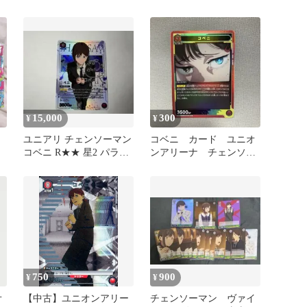
ド コベニ
15,000
300
¥
¥
ユニアリ チェンソーマン
コベニ カード ユニオ
コベニ R★★ 星2 パラレ
ンアリーナ チェンソー
ル サイン
マン UNION ARENA R
750
900
¥
¥
オ
【中古】ユニオンアリー
チェンソーマン ヴァイ