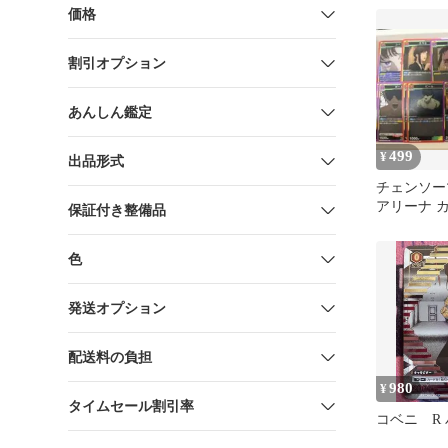
価格
割引オプション
あんしん鑑定
499
¥
出品形式
チェンソー
アリーナ カ
保証付き整備品
ベニ 暴力
色
発送オプション
配送料の負担
980
¥
タイムセール割引率
コベニ R