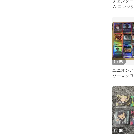
チェンソー
ム コレク
カー レア
ニ 暴力
700
¥
ユニオンア
ソーマン 
イント セ
300
¥