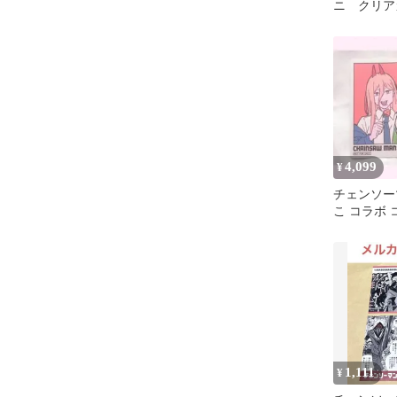
ニ クリア
4,099
¥
チェンソー
こ コラボ 
ア パワー 
1,111
¥