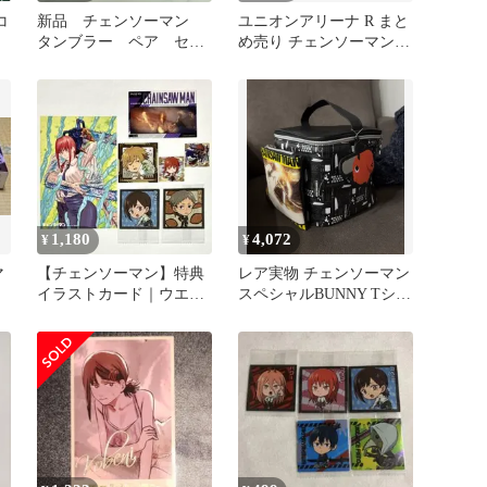
コ
新品 チェンソーマン
ユニオンアリーナ R まと
タンブラー ペア セッ
め売り チェンソーマン 8
ト USJ デンジ マキ
枚
マ ポチタ
1,180
4,072
¥
¥
マ
【チェンソーマン】特典
レア実物 チェンソーマン
イラストカード｜ウエハ
スペシャルBUNNY Tシャ
ースステッカー3枚｜カ
ツ ポーチ ブラック ポチ
ード
タ鏡 含む構成