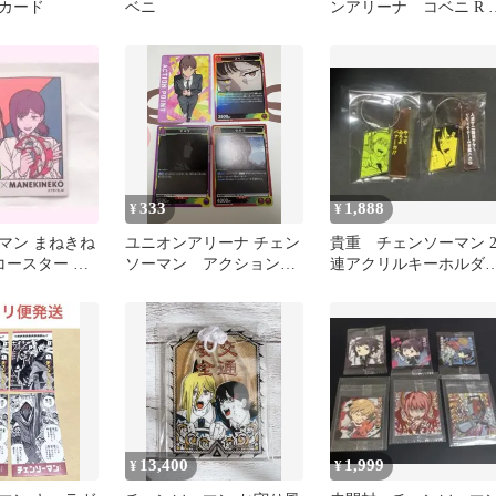
カード
ベニ
ンアリーナ コベニ R 
ア カード
333
1,888
¥
¥
マン まねきね
ユニオンアリーナ チェン
貴重 チェンソーマン 
コースター レ
ソーマン アクションポ
連アクリルキーホルダ
コベニ 美品
イント コベニ マキ
コデンジ コベニ 2個
マ R
セット
13,400
1,999
¥
¥