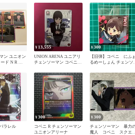
13,555
300
¥
¥
マン ユニオン
UNION ARENA ユニアリ
【旧弾】コベニ にふ
ード N R コ
チェンソーマン コベニ R
るめーしょん チェンソ
の悪魔 ビーム
星2パラレル
マン シールウエハース
300
300
¥
¥
 パラレル
コベニ R チェンソーマン
チェンソーマン 暴力
ユニオンアリーナ
魔人 コベニ スクエ