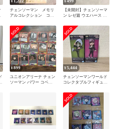
1,222
499
¥
¥
オ
チェンソーマン メモリ
【未開封】チェンソーマ
と
アルコレクション コベ
ン レゼ篇 ウエハース シ
ニ
ール マキマ アキ【匿名
配送】
899
5,444
¥
¥
ド
ユニオンアリーナ チェン
チェンソーマンワールド
ア
ソーマン パワー コベニ
コレクタブルフィギュア
姫野 R C U まとめ売り
レゼ篇vol.2暴力の魔人.コ
ベニ