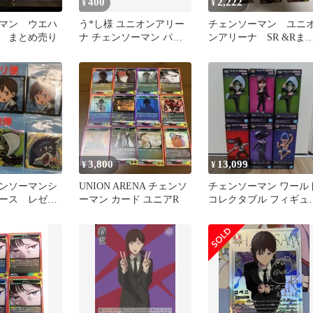
400
2,222
¥
¥
マン ウエハ
う*し様 ユニオンアリー
チェンソーマン ユニ
 まとめ売り
ナ チェンソーマン パワ
ンアリーナ SR &Rま
ー コベニ 姫野 R C U ま
め売り
3,800
13,099
¥
¥
ンソーマンシ
UNION ARENA チェンソ
チェンソーマン ワール
ース レゼ
ーマン カード ユニアR
コレクタブル フィギュ
ワーコレ 暴力の魔人 ボ
ム