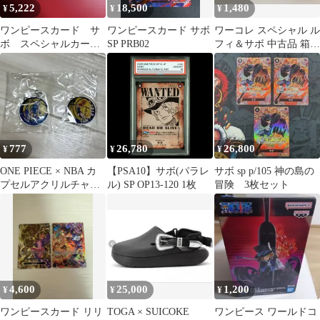
5,222
18,500
1,480
¥
¥
¥
ワンピースカード サ
ワンピースカード サボ
ワーコレ スペシャル ル
ボ スペシャルカー
SP PRB02
フィ＆サボ 中古品 箱無
ド sp
し
777
26,780
26,800
¥
¥
¥
ONE PIECE × NBA カ
【PSA10】サボ(パラレ
サボ sp p/105 神の島の
プセルアクリルチャー
ル) SP OP13-120 1枚
冒険 3枚セット
ム サボ ナミ
4,600
25,000
1,200
¥
¥
¥
ワンピースカード リリ
TOGA × SUICOKE
ワンピース ワールドコ