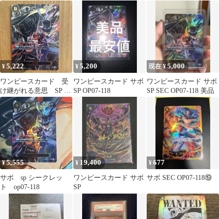
島の冒険
5,222
5,200
5,000
¥
¥
現在 ¥
ワンピースカード 受
ワンピースカード サボ
ワンピースカード サボ
け継がれる意思 SP パ
SP OP07-118
SP SEC OP07-118 美品
ラレル サボ
5,555
19,400
677
¥
¥
¥
サボ sp シークレッ
ワンピースカード サボ
サボ SEC OP07-118⑲
ト op07-118
SP