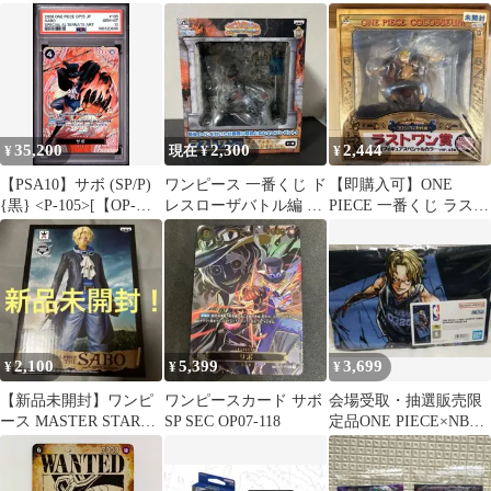
タブルフィギュア
SP
サボ
SPECIAL サボ
35,200
2,300
2,444
¥
現在 ¥
¥
【PSA10】サボ (SP/P)
ワンピース 一番くじ ド
【即購入可】ONE
{黒} <P-105>[【OP-
レスローザバトル編 ラ
PIECE 一番くじ ラスト
15】ブースターパック
ストワン賞 サボフィギ
ワン賞 サボ
神の島の冒険] SPパラ
ュ
レル
2,100
5,399
3,699
¥
¥
¥
【新品未開封】ワンピ
ワンピースカード サボ
会場受取・抽選販売限
ース MASTER STARS
SP SEC OP07-118
定品ONE PIECE×NBA
PIECE サボ
スポーツタオル サボ バ
スケ