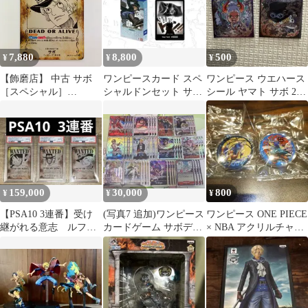
7,880
8,800
500
¥
¥
¥
【飾磨店】 中古 サボ
ワンピースカード スペ
ワンピース ウエハース
［スペシャル］
シャルドンセット サボ
シール ヤマト サボ 2枚
（WANTED_原作絵）
英語版
セット
159,000
30,000
800
¥
¥
¥
【PSA10 3連番】受け
(写真7 追加)ワンピース
ワンピース ONE PIECE
継がれる意志 ルフ
カードゲーム サボデッ
× NBA アクリルチャー
ィ エース サボ 手
キ パーツセット
ム サボ エネル
配書 SP