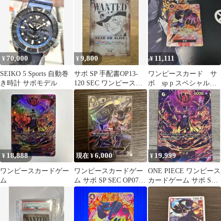
70,000
9,800
11,111
¥
¥
¥
SEIKO 5 Sports 自動巻
サボ SP 手配書OP13-
ワンピースカード サ
き時計 サボモデル
120 SEC ワンピースカ
ボ sp p スペシャルカ
ード 神速の拳
ード 黒
18,888
6,000
19,999
¥
現在 ¥
¥
ワンピースカードゲー
ワンピースカードゲー
ONE PIECE ワンピース
ム
ム サボ SP SEC OP07-
カードゲーム サボ SP
118 パラレル
エッグヘッドクライシ
ス