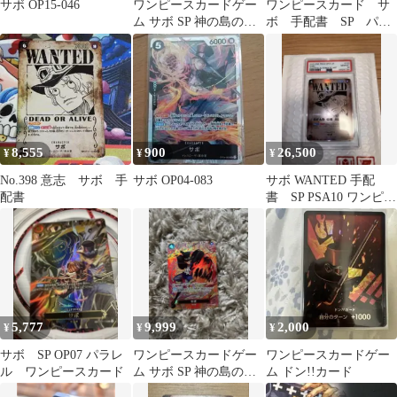
サボ OP15-046
ワンピースカードゲー
ワンピースカード サ
ム サボ SP 神の島の冒
ボ 手配書 SP パラ
険 P-105
レル 受け継がれる意
思
8,555
900
26,500
¥
¥
¥
No.398 意志 サボ 手
サボ OP04-083
サボ WANTED 手配
配書
書 SP PSA10 ワンピー
スカード
5,777
9,999
2,000
¥
¥
¥
サボ SP OP07 パラレ
ワンピースカードゲー
ワンピースカードゲー
ル ワンピースカード
ム サボ SP 神の島の冒
ム ドン!!カード
険 P-105