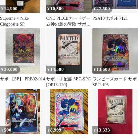
14,900
10,500
27,500
¥
¥
¥
Supreme × Nike
ONE PIECEカードゲー
PSA10サボSP 7121
Clogposite SP
ム神の島の冒険 サボ
SP P-105
20,000
14,500
13,600
¥
¥
¥
サボ 【SP】 PRB02-014
サボ：手配書 SEC-SPC
ワンピースカード サボ
[OP13-120]
SP P-105
500
8,999
13,333
¥
¥
¥