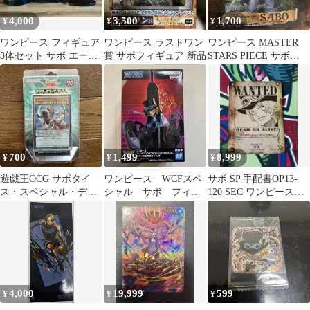
4,000
3,500
1,700
¥
¥
¥
ワンピース フィギュア
ワンピース ラストワン
ワンピース MASTER
3体セット サボ エース
賞 サポフィギュア 新品
STARS PIECE サボ
マルコ
SPECIAL ver
700
1,499
8,999
¥
¥
¥
遊戯王OCG サボタイ
ワンピース WCFスペ
サボ SP 手配書OP13-
ス・スペシャル・デモ
シャル サボ フィギ
120 SEC ワンピースカ
ンストレーション
ュア
ード 神速の拳
4,000
19,999
599
¥
¥
¥