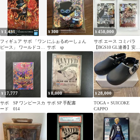
1,431
300
450,000
¥
¥
¥
フィギュア サボ 「ワン
にふぉるめーしょん
サボ エース コミパラ
ピース」 ワールドコレ
サボ sp
【BGS10 GL連番】安心
クタブルフィギュア
鑑定済超レア！エラー
SPECIAL サボ【10日以
品
内発送】
17,777
8,000
28,000
¥
¥
¥
サボ SP ワンピースカ
サボ SP 手配書
TOGA × SUICOKE
ード 014
CAPPO