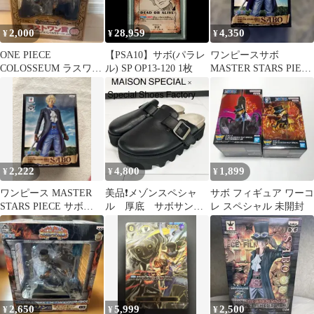
2,000
28,959
4,350
¥
¥
¥
ONE PIECE
【PSA10】サボ(パラレ
ワンピースサボ
COLOSSEUM ラスワン
ル) SP OP13-120 1枚
MASTER STARS PIECE
賞 サボフィギュア
SP フィギュア プライ
ズ
2,222
4,800
1,899
¥
¥
¥
ワンピース MASTER
美品❗️メゾンスペシャ
サボ フィギュア ワーコ
STARS PIECE サボ
ル 厚底 サボサンダ
レ スペシャル 未開封
SPECIAL ver.
ル レザー ブラッ
ク ベルト コラボ
2,650
5,999
2,500
¥
¥
¥