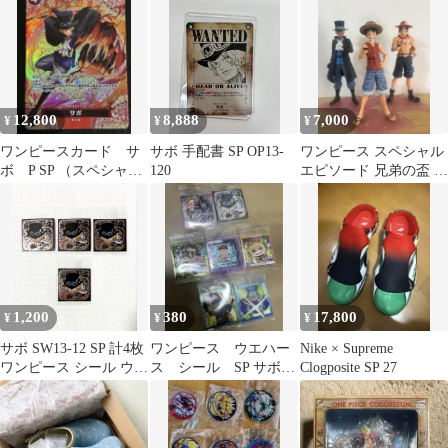
タオル サボ
12,800
8,888
7,000
¥
¥
¥
ワンピースカード サ
サボ 手配書 SP OP13-
ワンピース スペシャル
ボ P SP （スペシャル
120
エピソード 兄弟の盃 フ
カード） P-105
ィギュアコンプ全3種セ
ット
1,200
380
17,800
¥
¥
¥
サボ SW13-12 SP 計4枚
ワンピース ウエハー
Nike × Supreme
ワンピース シール ウエ
ス シール SP サボ
Clogposite SP 27
ハース 13
カイドウ＆ビッグマ
ム 他5枚