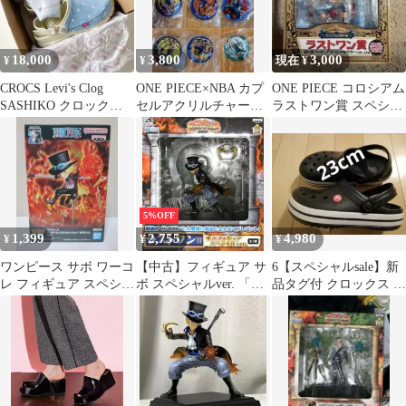
18,000
3,800
3,000
¥
¥
現在 ¥
CROCS Levi's Clog
ONE PIECE×NBA カプ
ONE PIECE コロシアム
SASHIKO クロックス
セルアクリルチャー
ラストワン賞 スペシャ
サンダル 刺し子
ム 9個セット
ルカラー
5%OFF
1,399
2,755
4,980
¥
¥
¥
ワンピース サボ ワーコ
【中古】フィギュア サ
6【スペシャルsale】新
レ フィギュア スペシャ
ボ スペシャルver. 「一
品タグ付 クロックス メ
ル
番くじ ワンピース ～ド
ンズ レディース黒
レスローザバトル編
23cm
～」 ラストワン賞 フィ
ギュア