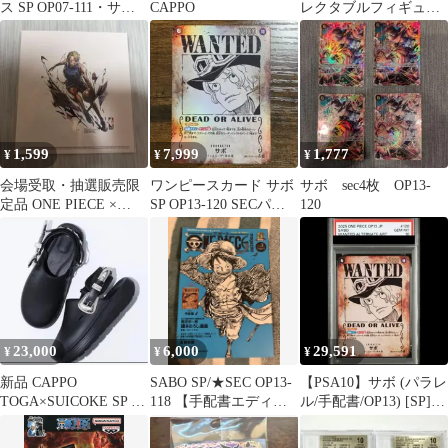
ス SP OP07-111・サボ
CAPPO
レクタブルフィギュア
SP OP13-120
サボ VS イム様
1,599
7,999
1,777
¥
¥
¥
会場受取・抽選販売限
ワンピースカード サボ
サボ sec4枚 OP13-
定品 ONE PIECE ×
SP OP13-120 SECパラ
120
NBA サボ
レル 手配書
23,000
6,000
29,591
¥
¥
¥
新品 CAPPO
SABO SP/★SEC OP13-
【PSA10】サボ (パラレ
TOGA×SUICOKE SP サ
118 【手配書エディシ
ル/手配書/OP13) [SP]
ンダル トーガ スイコ
ョン】
{OP13-120} 1枚
ック