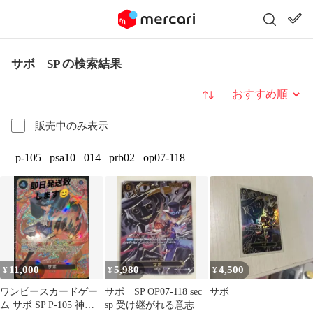
サボ SP の検索結果
並び替え
販売中のみ表示
p-105
psa10
014
prb02
op07-118
11,000
5,980
4,500
¥
¥
¥
ワンピースカードゲー
サボ SP OP07-118 sec
サボ
ム サボ SP P-105 神の
sp 受け継がれる意志