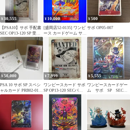
30,555
10,000
500
¥
¥
¥
【PSA10】サボ 手配書
[盛岡店52-0135] ワンピ
サボ OP05-007
SEC OP13-120 SP 受け
ース カードゲーム サボ
継がれる意志
SP P-105 神の島の冒険
[中古/パケ]
50,000
7,999
5,555
¥
¥
¥
PSA 10 サボ SP スペシ
ワンピースカード サボ
ワンピースカードゲー
ャルカード PRB02-014
SP OP13-120 SECパラ
ム サボ SP SEC
ワンピース
レル 手配書
シクパラ シークレッ
トパラレルレア