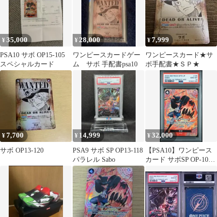
35,000
28,000
7,999
¥
¥
¥
PSA10 サボ OP15-105
ワンピースカードゲー
ワンピースカード★サ
スペシャルカード
ム サボ 手配書psa10
ボ手配書★ＳＰ★
7,700
14,999
32,000
¥
¥
¥
サボ OP13-120
PSA9 サボ SP OP13-118
【PSA10】ワンピース
パラレル Sabo
カード サボSP OP-105
神の島の冒険