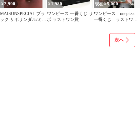
2,990
1,980
5,000
¥
¥
現在 ¥
MAISONSPECIAL ブラ
ワンピース 一番くじ サ
ワンピース onepiece
ック サボサンダル/ミュ
ボ ラストワン賞
一番くじ ラストワ
ール/厚底 24cm
ン サボ ゾロ スペ
シャルver
次へ