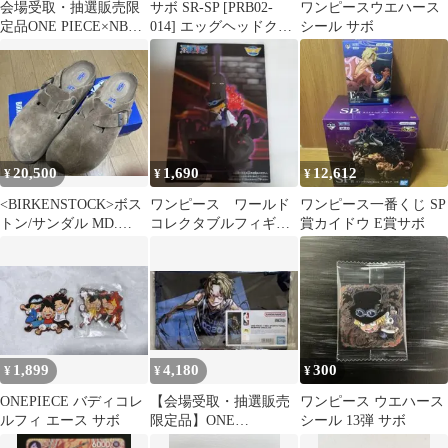
会場受取・抽選販売限
サボ SR-SP [PRB02-
ワンピースウエハース
定品ONE PIECE×NBA
014] エッグヘッドクラ
シール サボ
スポーツタオル サボ バ
イシス
スケ
20,500
1,690
12,612
¥
¥
¥
<BIRKENSTOCK>ボス
ワンピース ワールド
ワンピース一番くじ SP
トン/サンダル MD.￼
コレクタブルフィギュ
賞カイドウ E賞サボ
BROWN 41
ア スペシャル サボ
vs五老星&イム様
1,899
4,180
300
¥
¥
¥
ONEPIECE バディコレ
【会場受取・抽選販売
ワンピース ウエハース
ルフィ エース サボ
限定品】ONE
シール 13弾 サボ
PIECE×NBA スポーツ