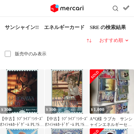
サンシャイン!! エネルギーカード SRE の検索結果
並び替え
販売中のみ表示
300
300
1,000
¥
¥
¥
【中古】ﾗﾌﾞﾗｲﾌﾞ!ｼﾘｰｽﾞ
【中古】ﾗﾌﾞﾗｲﾌﾞ!ｼﾘｰｽﾞ
A*Q様 ラブカ サンシ
ｵﾌｨｼｬﾙｶｰﾄﾞｹﾞｰﾑ PL!S-
ｵﾌｨｼｬﾙｶｰﾄﾞｹﾞｰﾑ PL!S-
ャインエネルギーセッ
pb1-051-SRE[SRE]：
pb1-049-SRE[SRE]：
ト