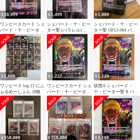
20,499
1,499
1,000
¥
¥
¥
ワンピースカード シェ
シェパード・十・ピー
シェパード・十・ピー
パード・十・ピーター
ター聖 (パラレル)
ター聖 OP13-084 パラ
聖 特別パラレル OP13-
OP13-084
レル
084★ 受け継がれる意
志
2,600
1,222
1,120
¥
¥
¥
ワンピース log.13 にふ
ワンピースカード シェ
状態A シェパード・
ぉるめーしょん 28枚
パード・十・ピーター
十・ピーター聖 R パラ
聖 R パラレル OP13-
レル OP13-084 芥見
084
下々 ★ ONE PIECE ワ
ンピースカードゲーム
358,000
358,000
1,180
¥
¥
¥