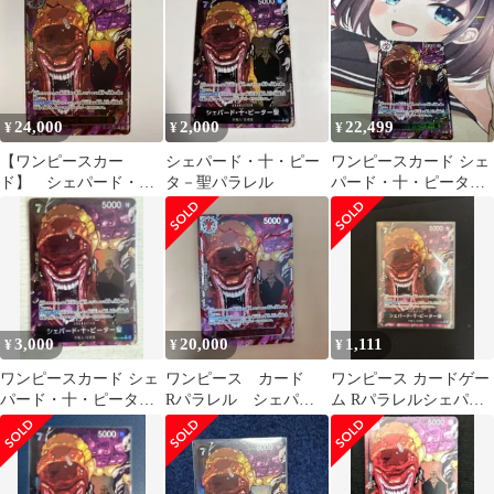
聖
24,000
2,000
22,499
¥
¥
¥
【ワンピースカー
シェパード・十・ピー
ワンピースカード シェ
ド】 シェパード・
タ－聖パラレル
パード・十・ピーター
十・ピーター聖 レッド
聖 赤パラレル OP13-
パラレル 赤文字
084 1枚
3,000
20,000
1,111
¥
¥
¥
ワンピースカード シェ
ワンピース カード
ワンピース カードゲー
パード・十・ピーター
Rパラレル シェパー
ム Rパラレルシェパー
聖 OP13-084
ド・十・ピーター聖
ド・十・ピーター聖