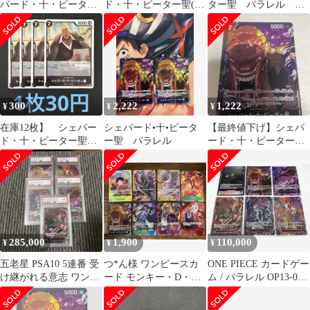
パード・十・ピーター
ド・十・ピーター聖(特
ター聖 パラレル 受
聖 R パラレル OP13-
別パラレル) P-R OP13-
け継がれる意志
084
084 1枚
300
2,222
1,222
¥
¥
¥
在庫12枚】 シェパー
シェパード•十•ピータ
【最終値下げ】シェパ
ド・十・ピーター聖R
ー聖 パラレル
ード・十・ピーター聖
OP13-084
パラレル OP13-084 ★
285,000
1,900
110,000
¥
¥
¥
五老星 PSA10 5連番 受
つ*ん様 ワンピースカ
ONE PIECE カードゲー
け継がれる意志 ワンピ
ード モンキー・D・ル
ム / パラレル OP13-079
ースカード ONEPIECE
フィ SR op07-109 エラ
イム L 、 特別パラレル
ー
OP13-084 シェパード・