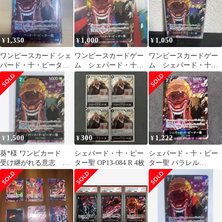
1,350
1,000
1,050
¥
¥
¥
ワンピースカード シェ
ワンピースカードゲー
ワンピースカードゲー
パード・十・ピーター
ム シェパード・十・
ム シェパード・十・
聖 Rパラレル084
ピーター聖 Rパラレ
ピーター聖 Rパラレ
ル
ル
1,500
300
1,222
¥
¥
¥
葵*様 ワンピカード
シェパード・十・ピー
シェパード・十・ピー
受け継がれる意志 Ｏ
ター聖 OP13-084 R 4枚
ター聖 パラレル
Ｐー１３ ＲーＰ シェ
【OP13-084 R ★】
パード・十・ピー