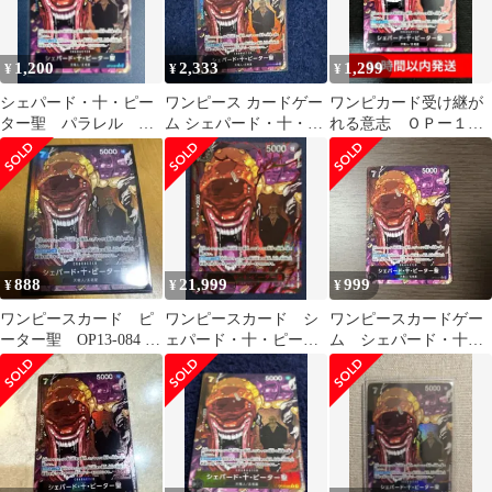
1,200
2,333
1,299
¥
¥
¥
シェパード・十・ピー
ワンピース カードゲー
ワンピカード受け継が
ター聖 パラレル 受
ム シェパード・十・ピ
れる意志 ＯＰー１３
け継がれる意志
ーター聖 R パラレル
ＲーＰ０８４シェパー
ド・十・ピーター聖
888
21,999
999
¥
¥
¥
ワンピースカード ピ
ワンピースカード シ
ワンピースカードゲー
ーター聖 OP13-084 R
ェパード・十・ピータ
ム シェパード・十・
パラレル
ー聖 レッドパラレル
ピーター聖 Rパラレ
ル