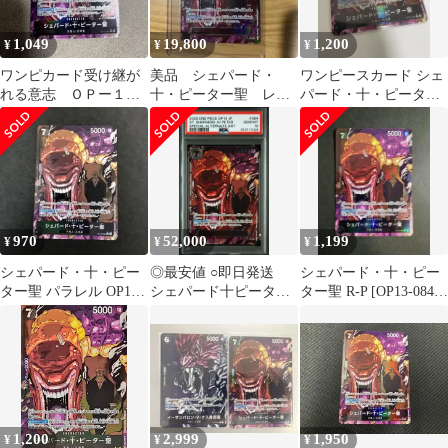
1,049
19,800
1,200
¥
¥
¥
ワンピカード受け継が
美品 シェパード・
ワンピースカード シェ
れる意志 ＯＰー１３
十・ピーター聖 レッ
パード・十・ピーター
ＲーＰ０８４シェパー
ドパラレル
聖 OP13-084
ド・十・ピーター聖
970
52,000
1,199
¥
¥
¥
シェパード・十・ピー
◎最安値 ○即日発送
シェパード・十・ピー
ター聖 パラレル OP13-
シェパード十ピーター
ター聖 R-P [OP13-084]
084
聖 PSA10
「受け継がれる意志」
1,200
2,999
1,950
¥
¥
¥