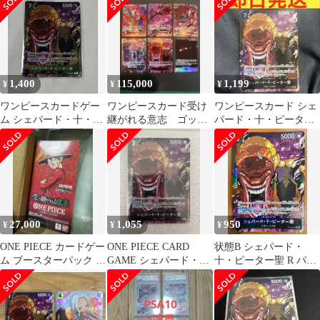
084
パラレル 赤文字
1,400
115,000
1,199
¥
¥
¥
ワンピースカードゲー
ワンピースカード受け
ワンピースカード シェ
ム シェパード・十・ピ
継がれる意志 ゴッド
パード・十・ピーター
ーター聖 R パラレル 芥
パック 五老星 イム
聖 R パラレル OP13-
見下々
シングルカード
084
27,000
1,055
950
¥
¥
¥
ONE PIECE カードゲー
ONE PIECE CARD
状態B シェパード・
ム ブースターパック 受
GAME シェパード・
十・ピーター聖 R パラ
け継がれる意志 OP-13
十・ピーター聖 レアパ
レル OP13-084 芥見
ラレル
下々 ★ ONE PIECE ワ
ンピースカードゲーム