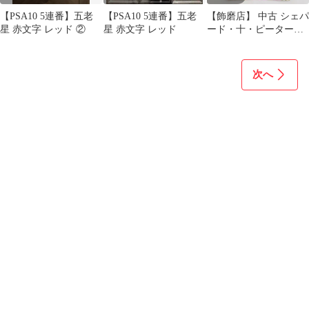
【PSA10 5連番】五老
【PSA10 5連番】五老
【飾磨店】 中古 シェパ
星 赤文字 レッド ②
星 赤文字 レッド
ード・十・ピーター聖
［パラレル］（Gege
Akutami）
次へ