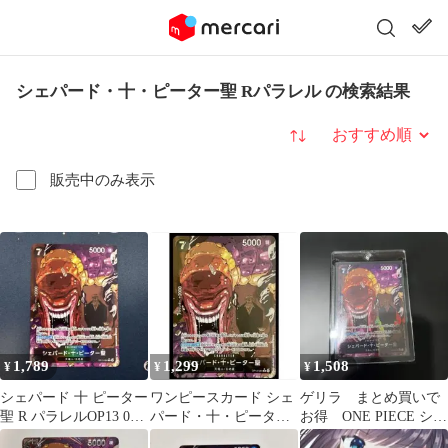
シェパード・十・ピーター聖 Rパラレル の検索結果
並び替え
販売中のみ表示
1,789
1,299
1,508
¥
¥
¥
シェパード 十 ピーター
ワンピースカード シェ
ゲリラ まとめ買いで
聖 R パラレルOP13 084
パード・十・ピーター
お得 ONE PIECE シェ
受け継がれる意志
聖 R パラレル
パード・十・ピーター