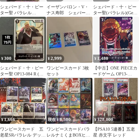
シェパード・十・ピー
イーザンバロン・V・
シェパード・十・ピー
ター聖 パラレル
ナス寿郎 シェパー
ター聖(パラレル)(Gege
OP13/084/R
ド・十・ピーター聖
Akutami) R★ ＯＮＥＰ
パラレル
ＩＥＣＥカードゲーム
300
2,999
1,480
¥
¥
¥
シェパード・十・ピー
ワンピースカード 3枚
【中古】ONE PIECEカ
ター聖 OP13-084 R (在
セット
ードゲーム OP13-
庫3)
084[R]：(パラレル)シェ
パード・十・ピーター
聖
1,666
8,500
328,000
¥
現在 ¥
¥
ワンピースカード 五
ワンピースカードパラ
【PSA10 5連番】五老
老星SRパラレル デッキ
レルナミくまBOXヒロ
星 赤文字 レッド