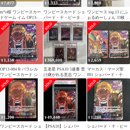
7,877
1,333
3,900
¥
¥
¥
m*o様 ワンピースカー
ワンピースカード シェ
ワンピース log.13 にふ
ドゲーム イム OP13-
パード・十・ピーター
ぉるめーしょん 33枚 パ
079 他 パラレル 8枚セ
聖 R パラレル OP13-
ラレル1枚
ッ
084 ②
1,150
360,000
2,659
¥
¥
¥
OP13-084 R パラレル
五老星 PSA10 5連番 受
マーカス・マーズ聖
ワンピースカード シェ
け継がれる意志 ワンピ
091 シェパード・十・
パード・十・ピーター
ースカード ONEPIECE
ピーター聖 084 パラレ
聖
ル
1,200
49,440
1,200
¥
¥
¥
ワンピースカード シェ
【PSA10】シェパー
シェパード・十・ピー