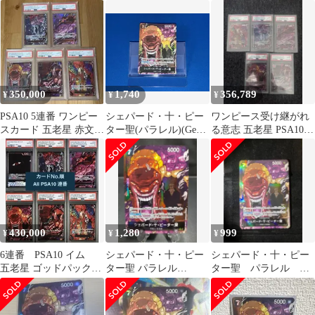
パーツ
インズエディション受
け継がれる意志
350,000
1,740
356,789
¥
¥
¥
PSA10 5連番 ワンピー
シェパード・十・ピー
ワンピース受け継がれ
スカード 五老星 赤文字
ター聖(パラレル)(Gege
る意志 五老星 PSA10 5
レッド
Akutami) R★ ＯＮＥＰ
枚セット 連番
ＩＥＣＥカードゲーム
430,000
1,280
999
¥
¥
¥
6連番 PSA10 イム
シェパード・十・ピー
シェパード・十・ピー
五老星 ゴッドパック
ター聖 パラレル
ター聖 パラレル 受
受け継がれる意志
【OP13-084 R ★】
け継がれる意志