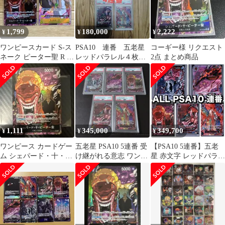
1,799
180,000
2,222
¥
¥
¥
ワンピースカード S-ス
PSA10 連番 五老星
コーギー様 リクエスト
ネーク ピーター聖 R パ
レッドパラレル４枚セ
2点 まとめ商品
ラレル
ット
1,111
345,000
349,700
¥
¥
¥
ワンピース カードゲー
五老星 PSA10 5連番 受
【PSA10 5連番】五老
ム シェパード・十・ピ
け継がれる意志 ワンピ
星 赤文字 レッドパラレ
ーター聖 R パラレル
ースカード ONEPIECE
ル