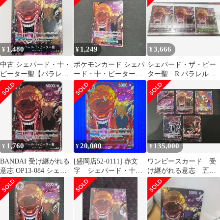
十・ピーター聖 R 他 6
枚セット / キズあり /
トレカ / 【中古品】
【41-20260706-C043】
1,480
1,249
3,666
¥
¥
¥
中古 シェパード・十・
ポケモンカード シェパ
シェパード・ザ・ピー
ピーター聖【パラレ
ード・十・ピーター聖
ター聖 R パラレル
ル】（Gege Akutami）
rパラレル
３枚セット OP13-084
R OP13-084
1,760
20,000
135,000
¥
¥
¥
BANDAI 受け継がれる
[盛岡店52-0111] 赤文
ワンピースカード 受
意志 OP13-084 シェパ
字 シェパード・十・
け継がれる意志 五老
ード・十・ピーター聖
ピーター聖 Rパラレル
星 GODパック ゴッド
Rパラレル
OP13-084 赤箔パラレル
パック イム抜き
[中古/パケ]