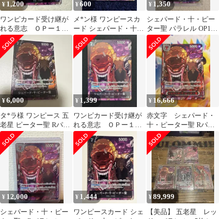
1,200
600
1,350
¥
¥
¥
ワンピカード受け継が
メ*ン様 ワンピースカ
シェパード・十・ピー
れる意志 ＯＰー１３
ード シェパード・十・
ター聖 パラレル OP13-
ＲーＰ０８４シェパー
ピーター聖 Rパラレル
084
ド・十・ピーター聖
受け継がれる
6,000
1,399
16,666
¥
¥
¥
タ*ラ様 ワンピース 五
ワンピカード受け継が
赤文字 シェパード・
老星 ピーター聖 Rパラ
れる意志 ＯＰー１３
十・ピーター聖 Rパラ
レル OP13-084
ＲーＰ０８４シェパー
レル OP13-084 赤箔パ
ド・十・ピーター聖
ラレル
12,000
1,444
89,999
¥
¥
¥
シェパード・十・ピー
ワンピースカード シェ
【美品】 五老星 レッ