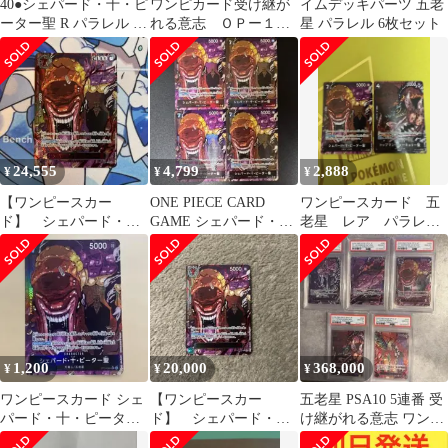
40●シェパード・十・ピ
ワンピカード受け継が
イムデッキパーツ 五老
ーター聖 R パラレル 4
れる意志 ＯＰー１３
星 パラレル 6枚セット
枚セット KM0428-5
ＲーＰ０８４シェパー
ド・十・ピーター聖
24,555
4,799
2,888
¥
¥
¥
【ワンピースカー
ONE PIECE CARD
ワンピースカード 五
ド】 シェパード・
GAME シェパード・
老星 レア パラレ
十・ピーター聖 レッド
十・ピーター聖 レアパ
ル 2枚
パラレル 赤文字
ラレル
1,200
20,000
368,000
¥
¥
¥
ワンピースカード シェ
【ワンピースカー
五老星 PSA10 5連番 受
パード・十・ピーター
ド】 シェパード・
け継がれる意志 ワンピ
聖 R パラレル OP13-
十・ピーター聖 レッド
ースカード ONEPIECE