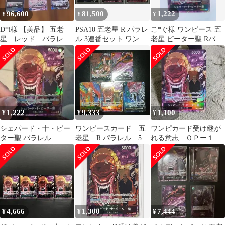
96,600
81,500
1,222
¥
¥
¥
D*i様 【美品】 五老
PSA10 五老星 R パラレ
こ*ぐ様 ワンピース 五
星 レッド パラレ
ル 3連番セット ワンピ
老星 ピーター聖 Rパラ
ル 6枚セット 受け継
ースカード
レル OP13-084 受け継
がれる意志 赤箔
が
1,222
9,333
1,100
¥
¥
¥
シェパード・十・ピー
ワンピースカード 五
ワンピカード受け継が
ター聖 パラレル
老星 R パラレル 5
れる意志 ＯＰー１３
【OP13-084 R ★】
枚 コンプリートセッ
Ｒー０８４シェパー
ト
ド・十・ピーター聖
4,666
1,300
7,444
¥
¥
¥