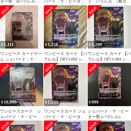
ター聖 Rパラレル
パード・十・ピーター
ド パラレル 5枚セッ
赤箔
聖 OP13-084
ト 受け継がれる意
志 赤箔
1,111
1,250
1,200
¥
¥
¥
ワンピース カードゲー
ワンピース カード 【パ
ワンピース カード 【パ
ム シェパード・十・ピ
ラレル】OP13-084 シェ
ラレル】OP13-084 シェ
ーター聖 R パラレル
パード・十・ピーター
パード・十・ピーター
聖 R
聖 R
19,999
1,333
999
¥
¥
¥
ワンピースカード シ
ワンピースカード ジェ
シェパード・十・ピー
ェパード・十・ピータ
パード・十・ピーター
ター聖 (パラレル)
ー聖 レッドパラレル
聖 R パラレル
OP13-084