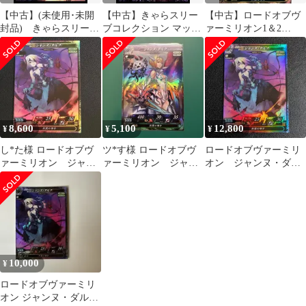
【中古】(未使用･未開
【中古】きゃらスリー
【中古】ロードオブヴ
封品) きゃらスリーブ
ブコレクション マット
ァーミリオン1＆2
コレクション マットシ
シリーズ Shadowverse
SP079[SP]：ジャンヌ・
リーズ Shadowverse「ジ
「ダークジャンヌ」
ダルク
ャンヌダルク」
(No.MT335) dwos6rj
(No.MT387) wyeba8q
8,600
5,100
12,800
¥
¥
¥
し*た様 ロードオブヴ
ツ*す様 ロードオブヴ
ロードオブヴァーミリ
ァーミリオン ジャン
ァーミリオン ジャン
オン ジャンヌ・ダル
ヌ・ダルク SP スペシ
ヌ・ダルク sp
ク SP スペシャル
ャル
10,000
¥
ロードオブヴァーミリ
オン ジャンヌ・ダル