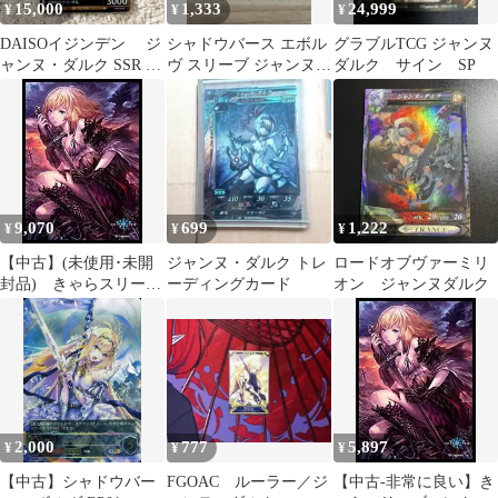
15,000
1,333
24,999
¥
¥
¥
DAISOイジンデン ジ
シャドウバース エボル
グラブルTCG ジャンヌ
ャンヌ・ダルク SSR 第
ヴ スリーブ ジャンヌダ
ダルク サイン SP
6弾
ルク 未使用 未開封 1点
9,070
699
1,222
¥
¥
¥
【中古】(未使用･未開
ジャンヌ・ダルク トレ
ロードオブヴァーミリ
封品) きゃらスリーブ
ーディングカード
オン ジャンヌダルク
コレクション マットシ
リーズ Shadowverse
「ダークジャンヌ」
(No.MT335) wyeba8q
2,000
777
5,897
¥
¥
¥
【中古】シャドウバー
FGOAC ルーラー／ジ
【中古-非常に良い】き