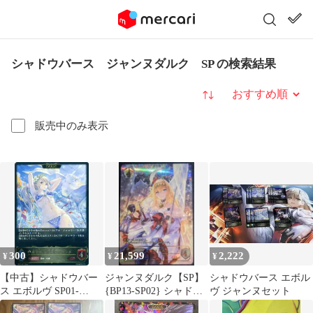
シャドウバース ジャンヌダルク SP の検索結果
並び替え
販売中のみ表示
300
21,599
2,222
¥
¥
¥
【中古】シャドウバー
ジャンヌダルク【SP】
シャドウバース エボル
ス エボルヴ SP01-
{BP13-SP02} シャドウ
ヴ ジャンヌセット
041[LG]：希望導く聖乙
バース エボルヴ