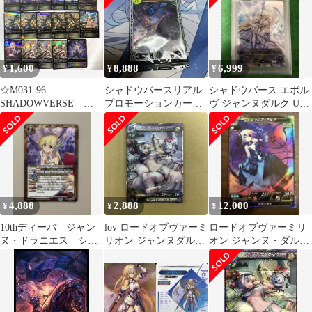
1,600
8,888
6,999
¥
¥
¥
☆M031-96
シャドウバースリアル
シャドウバース エボル
SHADOWVERSE
プロモーションカード
ヴ ジャンヌダルク UR
EVOLVE シャドウバ
ジャンヌダルク
PSA10
ース エボルヴ ダー
クジャンヌ ジャンヌ
ダルク アルヴェル
ト アリス 他 まと
め
4,888
2,888
12,000
¥
¥
¥
10thディーバ ジャン
lov ロードオブヴァーミ
ロードオブヴァーミリ
ヌ・ドラニエス シー
リオン ジャンヌダル
オン ジャンヌ・ダルク
クレット secret
ク SP
SP-007