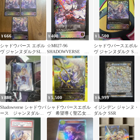
女・ジャンヌ
666
400
1,500
¥
¥
¥
シャドウバース エボル
☆M027-96
シャドウバースエボル
ヴ ジャンヌダルクSL 3
SHADOWVERSE
ヴ ジャンヌダルク SL
枚セット
EVOLVE 絶望の聖
①
女・ジャンヌ BP13-
SL19 SL シャドウバ
ースエボルヴ
888
5,500
6,999
¥
¥
¥
Shadowverse シャドウバ
シャドウバースエボル
イジンデン ジャンヌ・
ース ジャンヌダル
ヴ 希望導く聖乙女・
ダルク SSR
ク スリーブ シャド
ジャンヌ UR BP09-
バ
U06