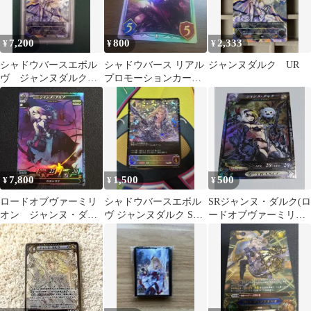
7,200
800
2,333
¥
¥
¥
シャドウバースエボル
シャドウバース リアル
ジャンヌダルク UR
ヴ ジャンヌダルク
プロモーションカード
UR PSA10
ダークジャンヌ
7,800
1,500
500
¥
¥
¥
ロードオブヴァーミリ
シャドウバースエボル
SRジャンヌ・ダルク(ロ
オン ジャンヌ・ダル
ヴ ジャンヌダルク SL
ードオブヴァーミリオ
ク SP スペシャル
②
ンⅢ)