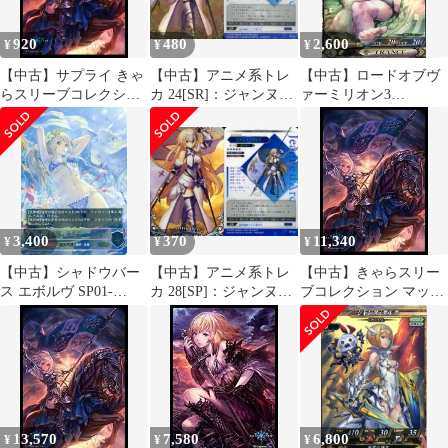
920
480
2,600
¥
¥
¥
【中古】サプライ きゃ
【中古】アニメ系トレ
【中古】ロードオブヴ
らスリーブコレクショ
カ 24[SR]：ジャンヌ・
ァーミリオン3
ン マットシリーズ
ダルク
SP030[SP]：ジャンヌ・
Shadowverse 「ジャンヌ
ダルク
ダルク」 [No.MT387]
3,400
370
11,340
¥
¥
¥
【中古】シャドウバー
【中古】アニメ系トレ
【中古】きゃらスリー
ス エボルヴ SP01-
カ 28[SP]：ジャンヌ・
ブコレクション マット
U25[UR]：希望導く聖
ダルク
シリーズ
乙女・ジャンヌ
Shadowverse「ジャンヌ
ダルク」(No.MT387)
n5ksbvb
13,570
7,580
6,800
¥
¥
¥