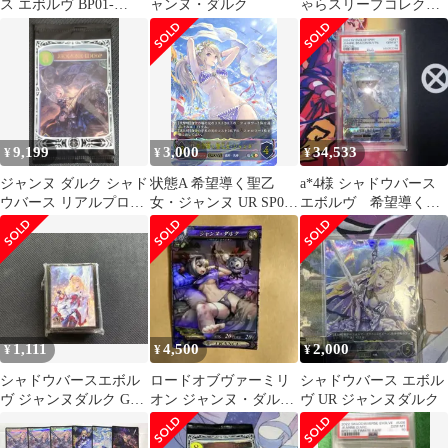
ス エボルヴ BP01-
ャンヌ・ダルク
ゃらスリーブコレクシ
U06[UR]：ジャンヌダ
ョン マットシリーズ
ルク
Shadowverse 「ダークジ
ャンヌ」 (No.MT335)
9,199
3,000
34,533
¥
¥
¥
ジャンヌ ダルク シャド
状態A 希望導く聖乙
a*4様 シャドウバース
ウバース リアルプロモ
女・ジャンヌ UR SP01-
エボルヴ 希望導く聖
ーションカード
U25 シャドウバース エ
乙女ジャンヌ SP
ボルヴ Shadowverse
PSA10
EVOLVE シャドバ
1,111
4,500
2,000
¥
¥
¥
シャドウバースエボル
ロードオブヴァーミリ
シャドウバース エボル
ヴ ジャンヌダルク GP
オン ジャンヌ・ダル
ヴ UR ジャンヌダルク
スリーブ
ク SP