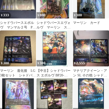
333
800
300
¥
¥
¥
シャドウバースエボル
シャドウバースエヴォ
マーリン カード
ヴ マンマル２号 PR
ルヴ マーリン スリ
４枚セット
ーブ
300
300
2,555
¥
¥
¥
マーリン 進化後 LG
【中古】シャドウバー
マナリアクイーン・ア
3枚セット シャドバ
ス エボルヴ BP20-
ン SL その他 シャドウ
evolve
P66[プレミアム]：クレ
バースエボルヴ
スト 絶望の顕現・マー
ウィン