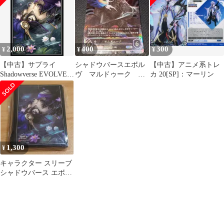
2,000
400
300
¥
¥
¥
【中古】サプライ
シャドウバースエボル
【中古】アニメ系トレ
Shadowverse EVOLVE
ヴ マルドゥーク UR
カ 20[SP]：マーリン
公式スリーブ エクスト
BP09 U07
ラ Vol.22『マーリン』
イベント限定
1,300
¥
キャラクター スリーブ
シャドウバース エボル
ヴ マーリン GCS 静岡