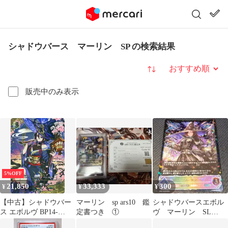
シャドウバース マーリン SP の検索結果
並び替え
販売中のみ表示
5%OFF
21,850
33,333
300
¥
¥
¥
【中古】シャドウバー
マーリン sp ars10 鑑
シャドウバースエボル
ス エボルヴ BP14-
定書つき ①
ヴ マーリン SL
SP01[SP]：マーリン
BP01 SL09