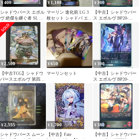
400
1,100
300
¥
¥
¥
シャドウバース エボル
マーリン 進化前 LG 3
【中古】シャドウバー
ヴ 絶傑を継ぐ者 SL 絶
枚セット シャドバ エボ
ス エボルヴ BP20-
大の顕現 マゼルベイン
ルヴ
R14[LG]：安息の絶
傑・マーウィン
2,500
650
300
¥
¥
¥
【中古TCG】シャドウ
マーリンセット
【中古】シャドウバー
バースエボルヴ 第四の
ス エボルヴ BP20-
絶傑・マーウィン
P70[プレミアム]：クレ
(BP10-LD08) キズあり
スト 絶大の顕現・マゼ
【50-61】
ルベイン
2,555
1,700
380
¥
¥
¥
シャドウバース ムーン
【中古】Fate
【中古】シャドウバー