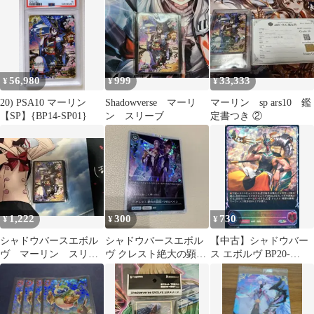
56,980
999
33,333
¥
¥
¥
20) PSA10 マーリン
Shadowverse マーリ
マーリン sp ars10 鑑
【SP】{BP14-SP01}
ン スリーブ
定書つき ②
1,222
300
730
¥
¥
¥
シャドウバースエボル
シャドウバースエボル
【中古】シャドウバー
ヴ マーリン スリー
ヴ クレスト絶大の顕
ス エボルヴ BP20-
ブ GCS群馬
現・マゼルベイン プレ
SL25[SL]：絶望の顕
ミアム
現・マーウィン