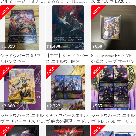
アルミラージ ラミナ リ
[☆☆☆☆]：【Fatal】
ス エボルヴ BP20-
ーダーカード
英霊彩像：マーリン
093[LG]：絶望の顕現・
マーウィン
1,999
1,400
650
¥
¥
¥
シャドウバース SP マ
【中古】シャドウバー
Shadowverse EVOLVE
ルゼンスキー
ス エボルヴ BP09-
公式スリーブ マーリン
U07[UR]：マルドゥー
ク
2,800
2,222
555
¥
¥
¥
シャドウバース エボル
シャドウバースエボル
シャドウバース エボル
ヴ マリア＝マリス リー
ヴ 絶大の顕現・マゼル
ヴ トレカ SL マーリン
ダー リーダーカードセ
ベイン SL 進化前 2枚
EVOLVE 4枚
ット