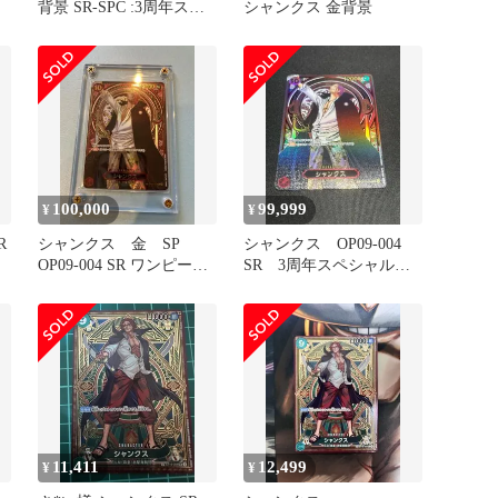
背景 SR-SPC :3周年スペ
シャンクス 金背景
シャルカード 傷あり
100,000
99,999
¥
¥
R
シャンクス 金 SP
シャンクス OP09-004
OP09-004 SR ワンピース
SR 3周年スペシャル
カード
金 パラレル
11,411
12,499
¥
¥