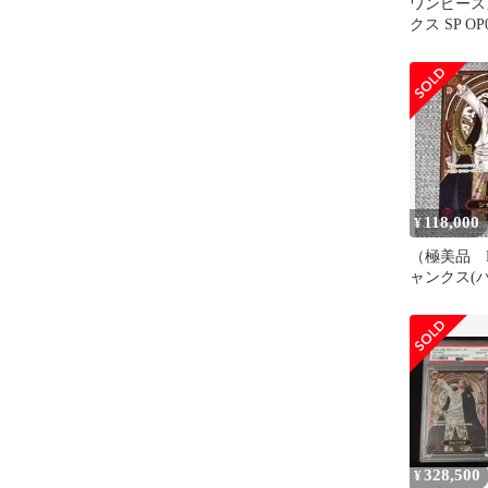
ワンピース
クス SP OP0
118,000
¥
（極美品 
ャンクス(
景)【SP】
328,500
¥