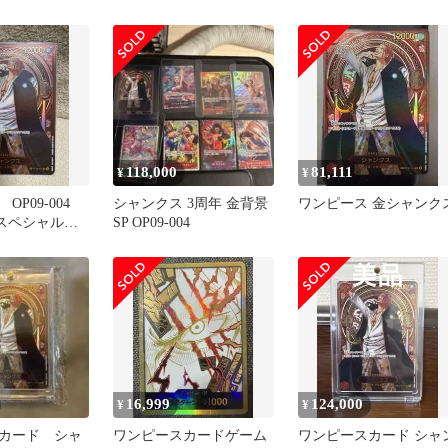
118,000
81,111
¥
¥
OP09-004
シャンクス 3周年 金背景
ワンピース 金シャンク
年スペシャル
SP OP09-004
ル
16,999
124,000
¥
¥
カード シャ
ワンピースカードゲーム
ワンピースカード シャ