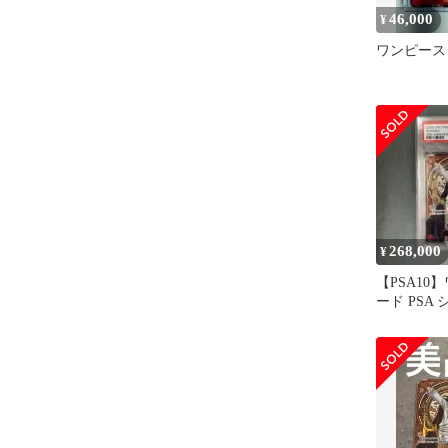
46,000
¥
ワンピース
268,000
¥
【PSA10
ード PSA
背景 スペ
念