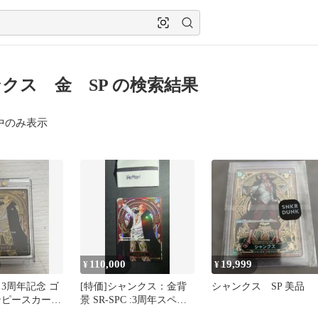
クス 金 SP の検索結果
中のみ表示
110,000
19,999
¥
¥
3周年記念 ゴ
[特価]シャンクス：金背
シャンクス SP 美品
ンピースカー
景 SR-SPC :3周年スペシ
ャルカード