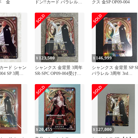
年 金
ドン!!カード パラレル
クス 金SP OP09-004
金ドン シャンクス
123,500
146,999
¥
¥
カード シャン
シャンクス 金背景 3周年
シャンクス 金背景 SP S
04 SP 3周
SR-SPC OP09-004受け継
パラレル 3周年 3rd
がれる意志
anniversary
20,455
127,000
¥
¥