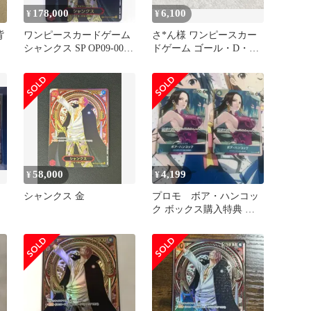
178,000
6,100
¥
¥
背
ワンピースカードゲーム
さ*ん様 ワンピースカー
シャンクス SP OP09-004
ドゲーム ゴール・D・ロ
SR 金背景 ※中古
ジャー
58,000
4,199
¥
¥
シャンクス 金
プロモ ボア・ハンコッ
ク ボックス購入特典 頂
上決戦 2枚セット