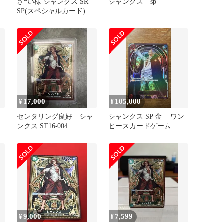
さ*い様 シャンクス SR
シャンクス sp
SP(スペシャルカード)
ST16-004【メルカリ
17,000
105,000
¥
¥
センタリング良好 シャ
シャンクス SP 金 ワン
皇
ンクス ST16-004
ピースカードゲーム
OP09-004
9,000
7,599
¥
¥