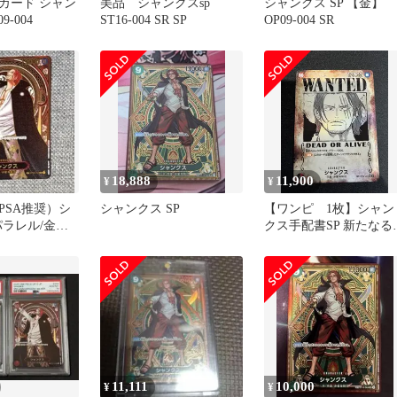
カード シャン
美品 シャンクスsp
シャンクス SP 【金】
9-004
ST16-004 SR SP
OP09-004 SR
18,888
11,900
¥
¥
PSA推奨）シ
シャンクス SP
【ワンピ 1枚】シャン
パラレル/金背
クス手配書SP 新たなる
帝
11,111
10,000
¥
¥