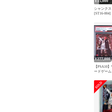
15,000
¥
シャンクス S
[ST16-004]
277,000
¥
【PSA10
ードゲーム
金背景 SR-
ペシャルカード
004](ブ
「受け継が