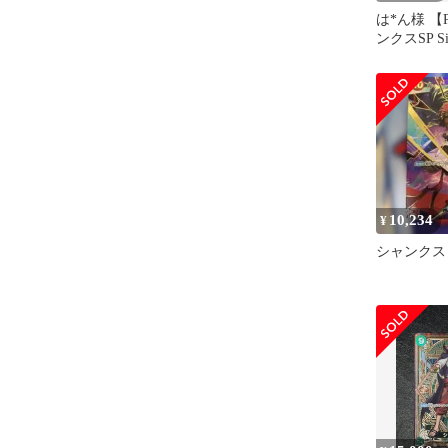
は*ん様 【
ンクスSP Sil
番 銀 金
10,234
¥
シャンクス 