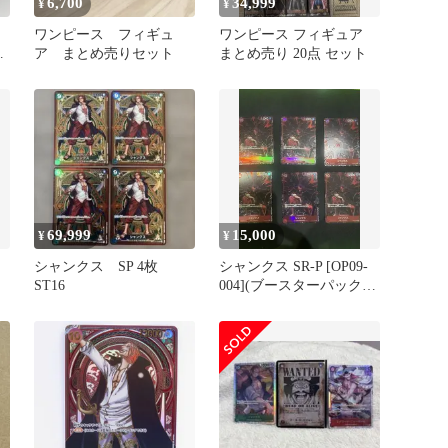
6,700
34,999
¥
¥
】
ワンピース フィギュ
ワンピース フィギュア
ャ
ア まとめ売りセット
まとめ売り 20点 セット
69,999
15,000
¥
¥
シャンクス SP 4枚
シャンクス SR-P [OP09-
ST16
004](ブースターパック
ー
「新たなる皇帝」)
]