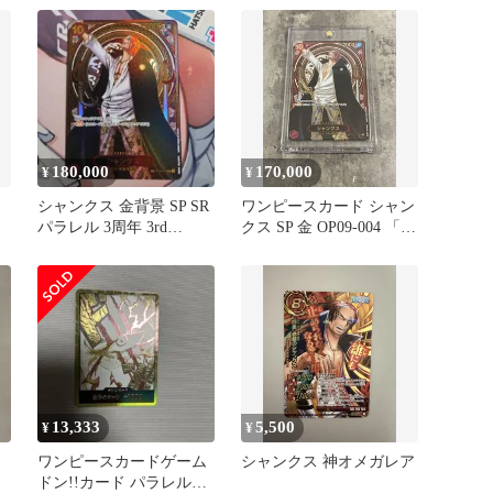
180,000
170,000
¥
¥
シャンクス 金背景 SP SR
ワンピースカード シャン
パラレル 3周年 3rd
クス SP 金 OP09-004 「受
anniversary
け継がれる意志」
13,333
5,500
¥
¥
ワンピースカードゲーム
シャンクス 神オメガレア
ドン!!カード パラレル