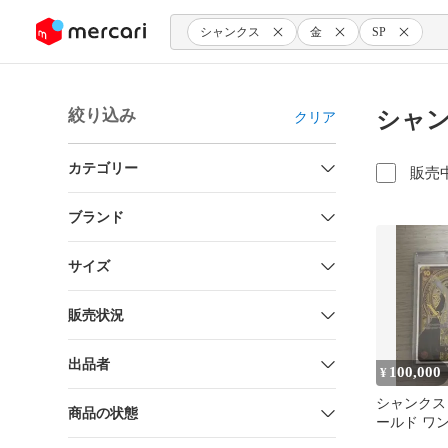
ンツにスキップ
シャンクス
金
SP
絞り込み
シャン
クリア
カテゴリー
販売
ブランド
サイズ
販売状況
出品者
100,000
¥
シャンクス 
商品の状態
ールド ワ
ド 金