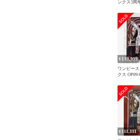
ンクス3周
139,999
¥
ワンピース
クス OP09-0
年 金
111,111
¥