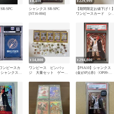
8,400
229,999
¥
¥
R-SPC
シャンクス SR-SPC
【期間限定お値下げ！
[ST16-004]
ワンピースカード シ
ンクス 金銀SP 受け継が
れる意志
14,800
294,800
¥
¥
】ワンピースカ
ワンピース ピンバッ
【PSA10】シャンクス
 シャンクス：
ジ 大量セット ゲーム
(金)(SP){赤}〈OP09-
SPC :3周年ス
DEポン！ キャラコレ
004〉[[OP-13]ブースタ
 [OP09-
2002
パック受け継がれる意志
ースターパック
れる意志」)