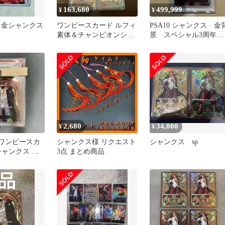
163,680
499,999
¥
¥
 金シャンクス
ワンピースカード ルフィ
PSA10 シャンクス 金
素体＆チャンピオンシッ
景 スペシャル3周年記
プセット 2022 新品未開
念 553001
封品
2,680
34,000
¥
¥
】ワンピースカ
シャンクス様 リクエスト
シャンクス sp
 シャンクス 金
3点 まとめ商品
シャル3周年記