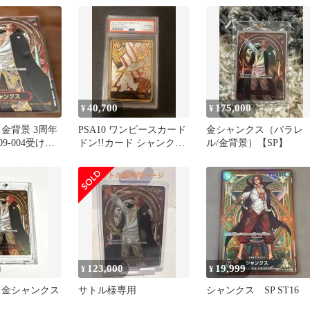
40,700
175,000
¥
¥
金背景 3周年
PSA10 ワンピースカード
金シャンクス（パラレ
P09-004受け継
ドン!!カード シャンクス
ル/金背景）【SP】
ゴールド
123,000
19,999
¥
¥
 金シャンクス
サトル様専用
シャンクス SP ST16