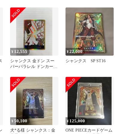
金ドン シャンクス
12,555
22,000
¥
¥
ス
シャンクス 金ドン スー
シャンクス SP ST16
パーパラレル ドンカード
ワンピースカード
50,100
125,000
¥
¥
ン
犬*る様 シャンクス：金
ONE PIECEカードゲーム