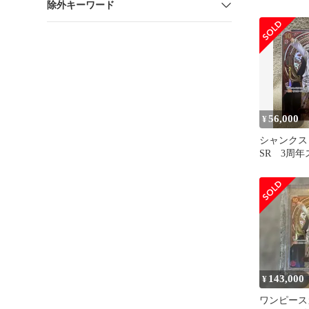
除外キーワード
56,000
¥
シャンクス 
SR 3周
金 パラレ
143,000
¥
ワンピース