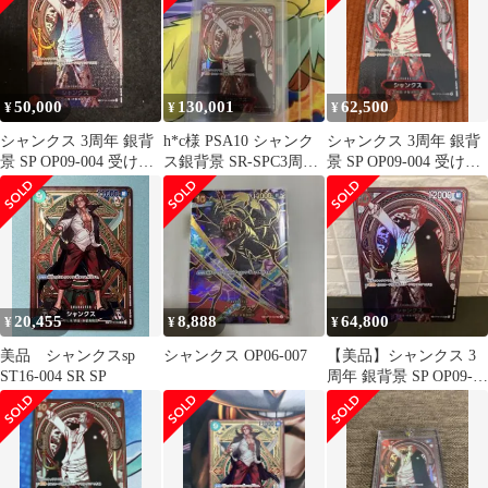
50,000
130,001
62,500
¥
¥
¥
シャンクス 3周年 銀背
h*c様 PSA10 シャンク
シャンクス 3周年 銀背
景 SP OP09-004 受け継
ス銀背景 SR-SPC3周年
景 SP OP09-004 受け継
がれる意志
スペシャルカードOP0
がれる意志
20,455
8,888
64,800
¥
¥
¥
美品 シャンクスsp
シャンクス OP06-007
【美品】シャンクス 3
ST16-004 SR SP
周年 銀背景 SP OP09-
004 受け継がれる意志