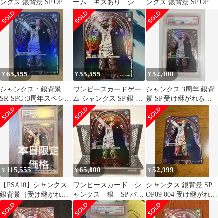
ンクス 銀背景 SP OP09-
ーム キズあり シャ
ンクス 銀背景 SP OP09-
004
ンクス 銀背景 SP
004
N5946
65,555
55,555
52,000
¥
¥
¥
シャンクス：銀背景
ワンピースカードゲー
シャンクス 3周年 銀背
SR-SPC :3周年スペシャ
ム シャンクス SP 銀 3
景 SP 受け継がれる意
ルカード
周年
志 ワンピースカード
psa9
115,555
65,800
52,999
¥
¥
¥
【PSA10】シャンクス
ワンピースカード シ
シャンクス 銀背景 SP
銀背景［受け継がれる
ャンクス 銀 SP パラ
OP09-004 受け継がれる
意志］
レル
意志