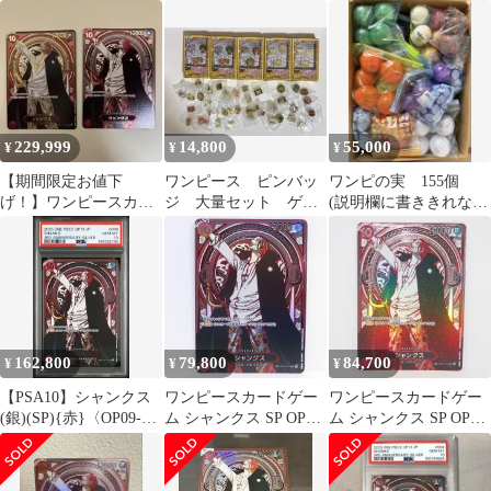
OP01-120
SP SR スペシャル
OP09-004 受け継がれる
意志
229,999
14,800
55,000
¥
¥
¥
【期間限定お値下
ワンピース ピンバッ
ワンピの実 155個
げ！】ワンピースカー
ジ 大量セット ゲー
(説明欄に書ききれない
ド シャンクス 金銀SP
ムDEポン！ キャラコ
ため、不明な点はお知
受け継がれる意志
レ 2002
らせください！)
162,800
79,800
84,700
¥
¥
¥
【PSA10】シャンクス
ワンピースカードゲー
ワンピースカードゲー
(銀)(SP){赤}〈OP09-
ム シャンクス SP OP09-
ム シャンクス SP OP09-
004〉[[OP-13]ブースタ
004 SR 銀背景 ※中古
004 SR パラレル 銀背景
ーパック受け継がれる
トレカ ∴WU5623
意志]プロモ