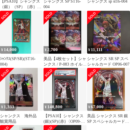
【PSA10】シャンクス
シャンクス SP ST16-
シャンクス sp st16-004
（銀）（SP）｛赤｝
004
［受け継がれる意志］
14,000
2,700
11,111
¥
¥
¥
ｼｬﾝｸｽ(SP/SR)(ST16-
美品【4枚セット】シャ
シャンクス SR SP スペ
004)
ンクス / P-083 ホイル加
シャルカード OP06-007
工
1,333
140,800
67,000
¥
¥
¥
シャンクス 海外品
【PSA10】シャンクス
美品 シャンクス SR 銀
観賞用品
(銀)(SP){赤}〈OP09-
SP スペシャルカード
004〉[[OP-13]ブースタ
OP09-004 ワンピースカ