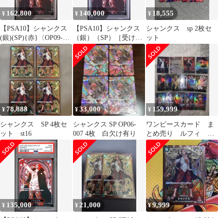
162,800
140,000
18,555
¥
¥
¥
【PSA10】シャンクス
【PSA10】シャンクス
シャンクス sp 2枚セ
(銀)(SP){赤}〈OP09-
（銀）（SP）［受け継
ット
004〉[[OP-13]ブースタ
がれる意志］
ーパック受け継がれる
意志]
78,888
33,000
159,999
¥
¥
¥
シャンクス SP 4枚セ
シャンクス SP OP06-
ワンピースカード ま
ット st16
007 4枚 白欠け有り
とめ売り ルフィ シ
ャンクス ハンコッ
ク SP 金ドン
135,000
21,000
9,999
¥
¥
¥