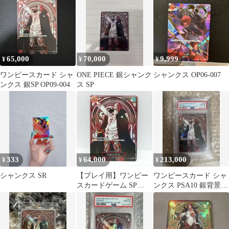
65,000
70,000
9,999
¥
¥
¥
ワンピースカード シャ
ONE PIECE 銀シャンク
シャンクス OP06-007
ンクス 銀SP OP09-004
ス SP
333
64,000
213,000
¥
¥
¥
シャンクス SR
【プレイ用】ワンピー
ワンピースカード シャ
スカードゲーム SP
ンクス PSA10 銀背景
OP09-004 シャンクス 3
コミパラ
周年 銀背景 ダメージあ
り [CC0416-048]