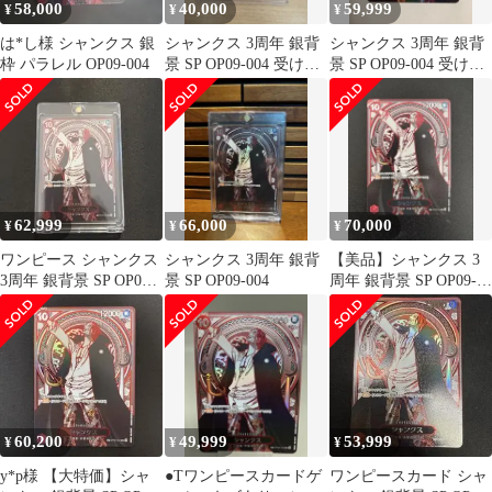
58,000
40,000
59,999
¥
¥
¥
は*し様 シャンクス 銀
シャンクス 3周年 銀背
シャンクス 3周年 銀背
枠 パラレル OP09-004
景 SP OP09-004 受け継
景 SP OP09-004 受け継
がれる意志
がれる意志
62,999
66,000
70,000
¥
¥
¥
ワンピース シャンクス
シャンクス 3周年 銀背
【美品】シャンクス 3
3周年 銀背景 SP OP09-
景 SP OP09-004
周年 銀背景 SP OP09-
004 受け継がれる意志
004 受け継がれる意志
60,200
49,999
53,999
¥
¥
¥
y*p様 【大特価】シャ
●Tワンピースカードゲ
ワンピースカード シャ