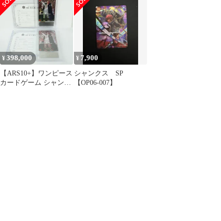
ーパック受け継がれる
ード ONEPIECE ID
意志] 3429
9238
398,000
7,900
¥
¥
【ARS10+】ワンピース
シャンクス SP
カードゲーム シャンク
【OP06-007】
ス SP OP09-004 SR 銀背
景＆金背景 2点セット
鑑定品