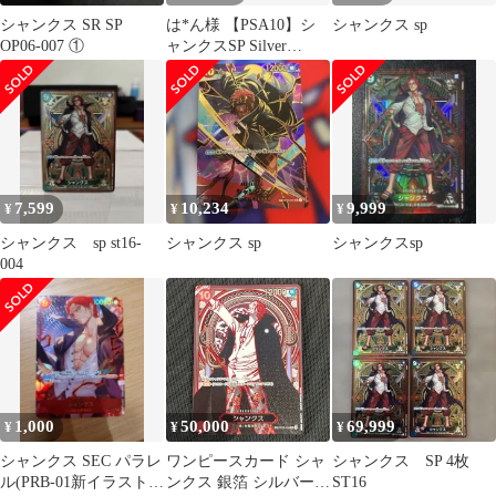
シャンクス SR SP
は*ん様 【PSA10】シ
シャンクス sp
OP06-007 ①
ャンクスSP Silver
&Gold 連番 銀 金
7,599
10,234
9,999
¥
¥
¥
シャンクス sp st16-
シャンクス sp
シャンクスsp
004
1,000
50,000
69,999
¥
¥
¥
シャンクス SEC パラレ
ワンピースカード シャ
シャンクス SP 4枚
ル(PRB-01新イラスト)
ンクス 銀箔 シルバー
ST16