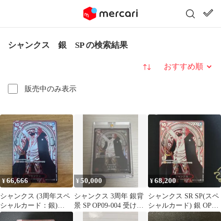
シャンクス 銀 SP の検索結果
並び替え
販売中のみ表示
66,666
50,000
68,200
¥
¥
¥
シャンクス (3周年スペ
シャンクス 3周年 銀背
シャンクス SR SP(スペ
シャルカード：銀)
景 SP OP09-004 受け継
シャルカード) 銀 OP09-
OP09-004 銀背景 SP
がれる意志
004