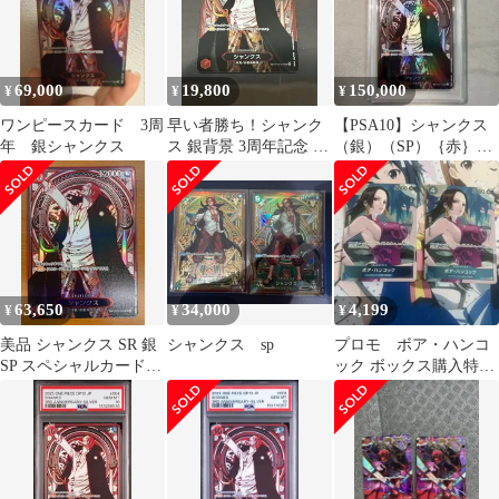
69,000
19,800
150,000
¥
¥
¥
ワンピースカード 3周
早い者勝ち！シャンク
【PSA10】シャンクス
年 銀シャンクス
ス 銀背景 3周年記念 SP
（銀）（SP）｛赤｝
受け継がれる意志
［受け継がれる意志］
63,650
34,000
4,199
¥
¥
¥
美品 シャンクス SR 銀
シャンクス sp
プロモ ボア・ハンコ
SP スペシャルカード
ック ボックス購入特典
OP09-004 ワンピースカ
頂上決戦 2枚セット
ード ONEPIECE ID
4424