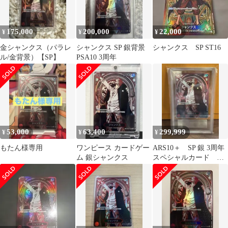
175,000
200,000
22,000
¥
¥
¥
金シャンクス（パラレ
シャンクス SP 銀背景
シャンクス SP ST16
ル/金背景）【SP】
PSA10 3周年
53,000
63,400
299,999
¥
¥
¥
もたん様専用
ワンピース カードゲー
ARS10＋ SP 銀 3周年
ム 銀シャンクス
スペシャルカード シ
ャンクス