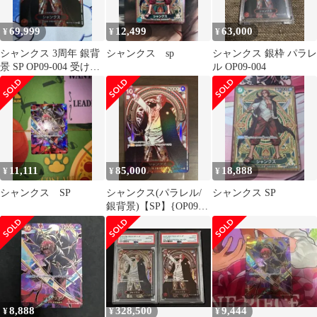
69,999
12,499
63,000
¥
¥
¥
シャンクス 3周年 銀背
シャンクス sp
シャンクス 銀枠 パラレ
景 SP OP09-004 受け継
ル OP09-004
がれる意志
11,111
85,000
18,888
¥
¥
¥
シャンクス SP
シャンクス(パラレル/
シャンクス SP
銀背景)【SP】{OP09-
004[OP13]}
8,888
328,500
9,444
¥
¥
¥