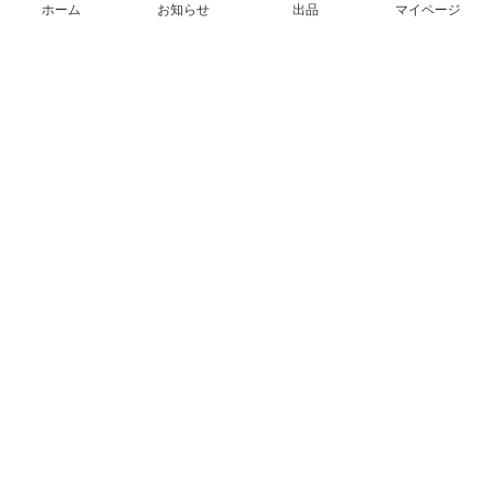
ホーム
お知らせ
出品
マイページ
会社概要（運営会社）
採用情報
プレスリリース
公式ブログ
プレスキット
メルカリUS
メルカリShops
m department（エムデパ）
ヘルプ
ヘルプセンター（ガイド・お問い合わせ）
メルカリShopsでショップを開設する
メルカリShops ショップ管理画面にログイン
メルカリShops出店者向けガイド
お問い合わせ一覧
フリーワードから商品をさがす
プライバシーと利用規約
メルカリ利用規約
メルカリShops利用規約
メルカリアンバサダー利用規約