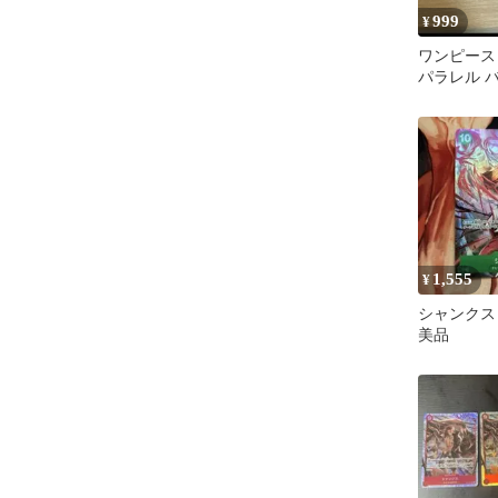
999
¥
ワンピース
パラレル バ
セット
1,555
¥
シャンクス 
美品