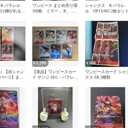
R パラレル
ワンピース まとめ売り⑨
シャンクス R パラレ
5 受け継がれる意
100枚 ミラー 、R 、パ
ル OP13-065 2枚セッ
ラレルなど キラのみ
1,299
300
¥
¥
008）【赤シャン
​【美品】ワンピースカー
ワンピースカード シャ
パーツ】まと
ド サンジ SEC・パラレル
クス SR 2種類
ンピースカード
等 デッキパーツ 7枚セッ
ト