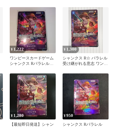
ラレル
027 蒼海の七傑
1,222
1,300
¥
¥
ワンピースカードゲーム
シャンクス R☆ パラレル
シャンクス Rパラレル
受け継がれる意志 ワンピ
OP13-065
ースカード
1,280
950
¥
¥
【最短即日発送】シャン
シャンクス Rパラレル