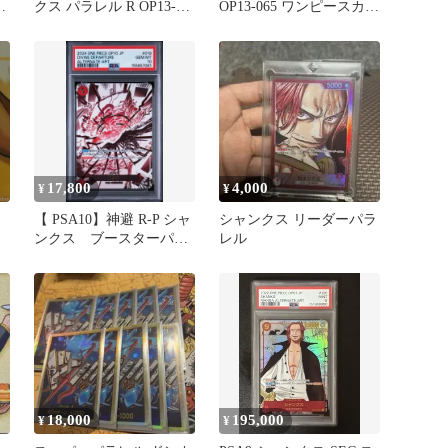
ポ
クス パラレル R OP13-
OP13-065 ワンピースカー
065 紫
ドゲーム
17,800
4,000
¥
¥
【 PSA10】神避 R-P シャ
シャンクス リーダーパラ
ンクス ブースターパッ
レル
ク 王族の血統
18,000
195,000
¥
¥