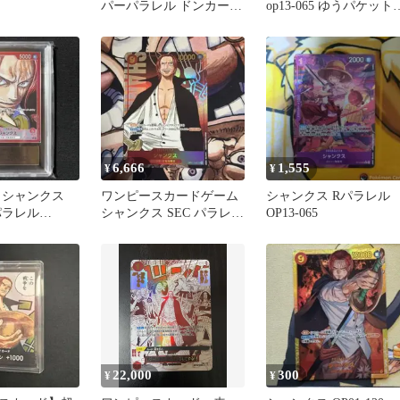
パーパラレル ドンカード
op13-065 ゆうパケット
ワンピースカード
ストmini
6,666
1,555
¥
¥
 シャンクス
ワンピースカードゲーム
シャンクス Rパラレル
パラレル
シャンクス SEC パラレル
OP13-065
OP01-120
22,000
300
¥
¥