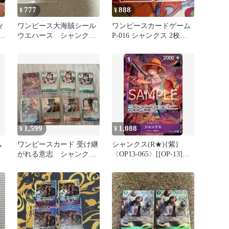
777
888
¥
¥
ィ
ワンピース大海賊シール
ワンピースカードゲーム
ャ
ウエハース シャンクス
P-016 シャンクス 2枚セ
ト
パラレル
ット
1,599
1,088
¥
¥
ム
ワンピースカード 受け継
シャンクス(R★){紫}
ト
がれる意志 シャンク
〈OP13-065〉[[OP-13]ブ
ス、ルフィ等
ースターパック受け継が
れる意志] パラレル