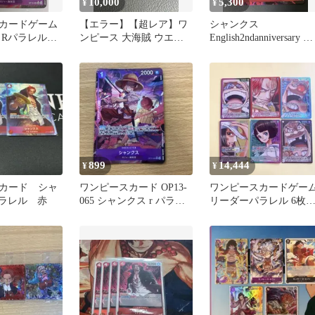
10,000
5,300
¥
¥
カードゲーム
【エラー】【超レア】ワ
シャンクス
 Rパラレル
ンピース 大海賊 ウエハ
English2ndanniversary パ
5 受け継がれる意
ースシール パラレル シ
ラレル＋おまけ
ャンクス
899
14,444
¥
¥
カード シャ
ワンピースカード OP13-
ワンピースカードゲー
パラレル 赤
065 シャンクス r パラレ
リーダーパラレル 6枚
ル
ット