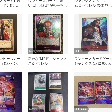
スカード】超
ワンピースカード 来
シャンクス OP01-120
 ドン!!カー
い…!!!おれ達が相手をし
SEC パラレル 素体 ワン
クス 神セリ
てやる!!! OP09-020 R
ピースカード⑦
00
50,000
1,500
¥
¥
ンピースカー
新たなる時代 シャンク
ワンピースカードゲー
フィ&シャンク
スRパラレル
シャンクス OP12-008 R
 旧裏
ラレル
800
1,444
¥
¥