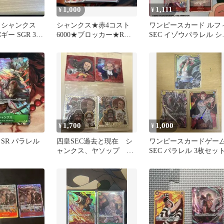
1,000
1,111
¥
¥
 シャンクス
シャンクス★赤4コスト
ワンピースカード ルフ
ギー SGR 3枚
6000★ブロッカー★R★
SEC イゾウパラレル シ
ワンピースカード★師弟
ンクス プロモ 5枚セッ
の絆
1,700
1,000
¥
¥
SR パラレル
四皇SEC過去と現在 シ
ワンピースカードゲー
ャンクス、ヤソップ パ
SEC パラレル 3枚セッ
ラレル 4枚セット