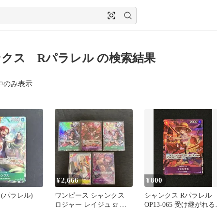
クス Rパラレル の検索結果
中のみ表示
2,666
800
¥
¥
(パラレル)
ワンピース シャンクス
シャンクス Rパラレル
ロジャー レイジュ sr パ
OP13-065 受け継がれる
ラレル
思 ワンピースカード