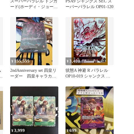
スーパーパラレル ドンカ
PSA9 シャンクス SEC ス
ード(ホーディ・ジョーン
ーパーパラレル OP01-120
ズ) 10枚セット
155,555
3,400
¥
¥
ム
2ndAnniversary set 四皇リ
状態A 神避 R パラレル
パ
ーダー 四皇キャラカー
OP10-019 シャンクス ★
ド 未開封
ONE PIECE ワンピース
カードゲーム
3,999
699
¥
¥