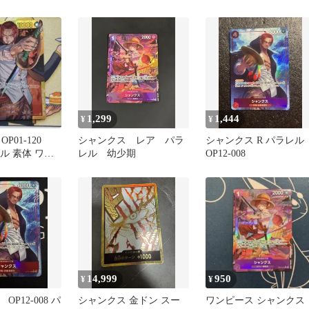
ASIA版 プロモ
OP01-120
1,299
1,444
¥
¥
P01-120
シャンクス レア パラ
シャンクス R パラレル
レル 素体 ワン
レル 幼少期
OP12-008
ド⑥
14,999
950
¥
¥
P12-008 パ
シャンクス 金ドン スー
ワンピース シャンクス