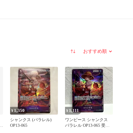
並び替え
1,350
1,111
¥
¥
シャンクス (パラレル)
ワンピース シャンクス
意
OP13-065
パラレル OP13-065 受け
継がれる意志