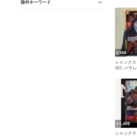
除外キーワード
300
¥
シャンクス O
SEC パラ
ピースカー
1,400
¥
シャンクス O