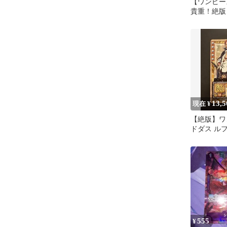
【ワンピー
貴重！絶版
ド シャン
フ
13,5
現在 ¥
【絶版】ワ
ドダス ル
ス JS-T01
555
¥