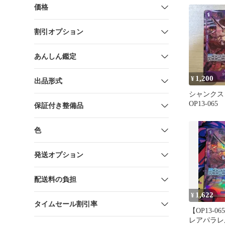
価格
割引オプション
あんしん鑑定
1,200
¥
出品形式
シャンクス 
OP13-065
保証付き整備品
色
発送オプション
配送料の負担
1,622
¥
タイムセール割引率
【OP13-
レアパラレ