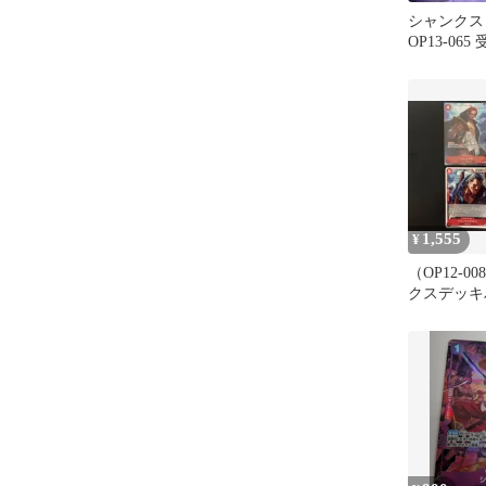
シャンクス 
OP13-06
志
1,555
¥
（OP12-
クスデッキ
め売り ワ