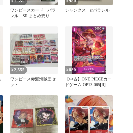
1,555
980
¥
¥
ワンピースカード パラ
シャンクス srパラレル
レル SR まとめ売り
2,555
880
¥
¥
ム
ワンピース赤髪海賊団セ
【中古】ONE PIECEカー
セ
ット
ドゲーム OP13-065[R]：
(パラレル)シャンクス