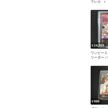
ラレル r
24,999
¥
ワンピース
リーダー 
ARS10+
900
¥