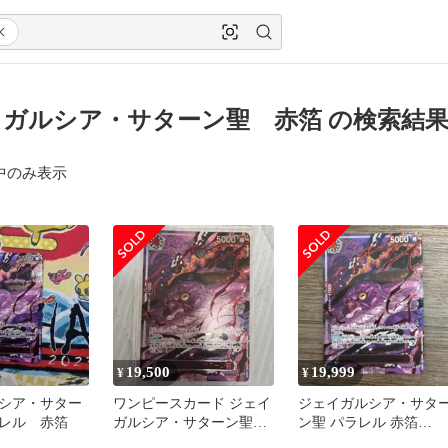
ガルシア・サターン聖 赤箔 の検索結
中のみ表示
19,500
19,999
¥
¥
シア・サター
ワンピースカード ジェイ
ジェイガルシア・サタ
レル 赤箔
ガルシア・サターン聖
ン聖 パラレル 赤箔
赤箔
OP13-083