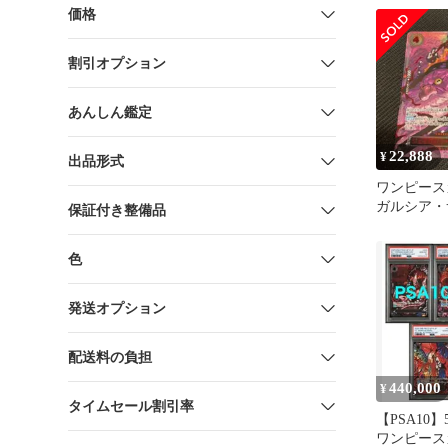
価格
割引オプション
あんしん鑑定
22,888
¥
出品形式
ワンピース
ガルシア
保証付き整備品
赤箔
色
発送オプション
配送料の負担
440,000
¥
タイムセール割引率
【PSA10
ワンピース