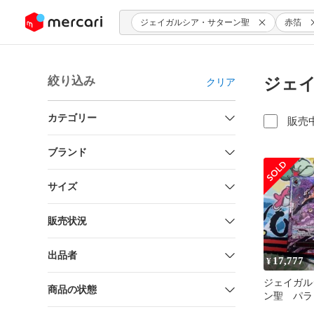
ンツにスキップ
ジェイガルシア・サターン聖
赤箔
絞り込み
ジェイ
クリア
カテゴリー
販売
ブランド
サイズ
販売状況
出品者
17,777
¥
ジェイガル
商品の状態
ン聖 パラ