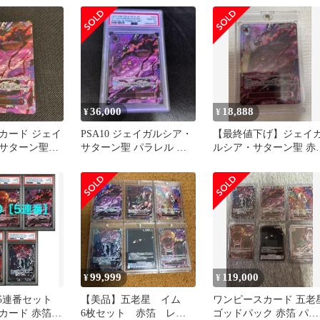
36,000
18,888
¥
¥
カード ジェイ
PSA10 ジェイガルシア・
【最終値下げ】ジェイ
・サターン聖
サターン聖 パラレル 赤
ルシア・サターン聖 赤
箔 OP13-083
レッドパラレル OP13-08
99,999
119,000
¥
¥
】5連番セット
【美品】五老星 イム
ワンピースカード 五老
カード 赤箔
6枚セット 赤箔 レッ
ゴッドパック 赤箔 パラ