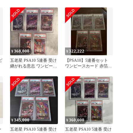
箔 OP13-083
セット
368,000
322,222
¥
¥
ピ
五老星 PSA10 5連番 受け
【PSA10】5連番セット
継がれる意志 ワンピース
ワンピースカード 赤箔
6
カード ONEPIECE
OP-13 ゴッドパック
345,000
360,000
¥
¥
ー
五老星 PSA10 5連番 受け
五老星 PSA10 5連番 受け