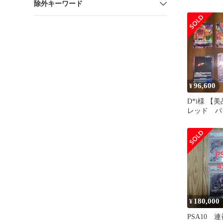
除外キーワード
OP-13 
96,600
¥
D*i様 【
レッド パ
セット 受
志 赤箔
180,000
¥
PSA10 