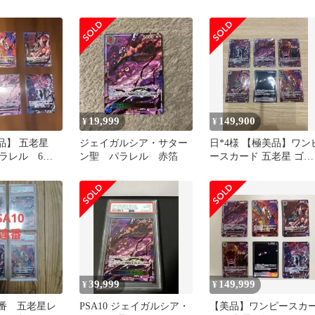
ゴッドパック
ド パラレル ゴットパ
レル 6枚セット
ック
19,999
149,900
¥
¥
美品】 五老星
ジェイガルシア・サター
日*4様 【極美品】ワン
ラレル 6枚
ン聖 パラレル 赤箔
ースカード 五老星 ゴッ
け継がれる意
ドパック 赤箔 パラレル 
枚
39,999
149,999
¥
¥
連番 五老星レ
PSA10 ジェイガルシア・
【美品】ワンピースカ