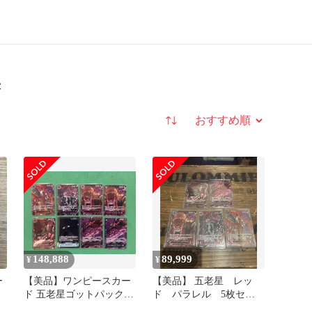
果
並び替え
148,888
89,999
¥
¥
ー
【美品】ワンピースカー
【美品】 五老星 レッ
ド 五老星ゴットパック8
ド パラレル 5枚セッ
枚セット
ト 受け継がれる意志