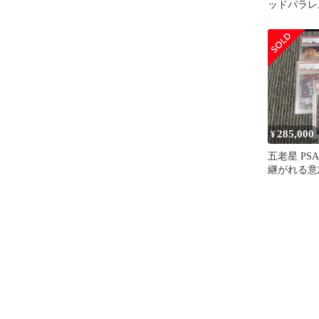
ッドパラレ
285,000
¥
五老星 PSA
継がれる意
カード ONE