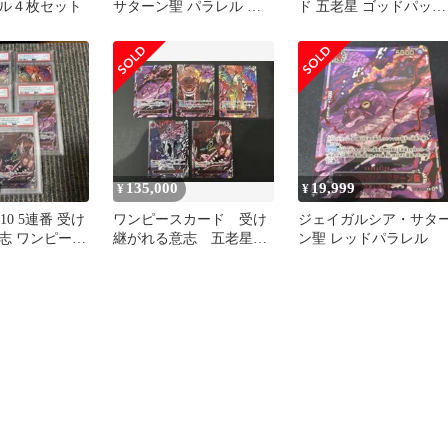
ル４枚セット
サターン聖 パラレル 赤
ド 五老星 ゴッドパック
箔 OP13-083
赤箔 パラレル 6枚
135,000
19,999
¥
¥
10 5連番 受け
ワンピースカード 受け
ジェイガルシア・サタ
志 ワンピース
継がれる意志 五老星
ン聖 レッドパラレル
PIECE
GODパック ゴッドパッ
ク イム抜き