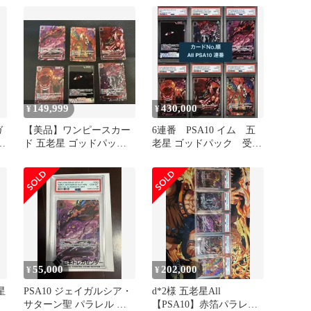
赤箔
149,999
430,000
¥
¥
ガ
【美品】ワンピースカー
6連番 PSA10 イム 五
箔
ド 五老星 ゴッドパック
老星 ゴッドパック 受け
3
赤箔 パラレル 6枚
継がれる意志
55,000
202,000
¥
¥
星
PSA10 ジェイガルシア・
d*2様 五老星All
サターン聖 パラレル 赤
【PSA10】赤箔パラレル