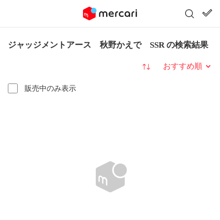
ジャッジメントアース 秋野かえで SSR の検索結果
並び替え
販売中のみ表示