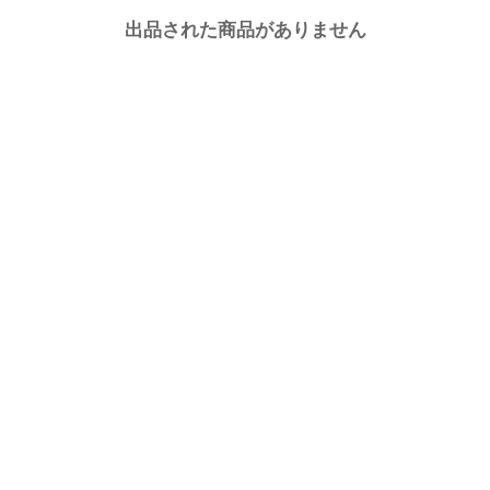
出品された商品がありません