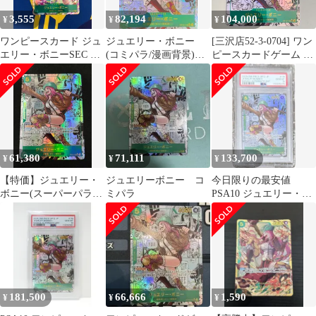
3,555
82,194
104,000
¥
¥
¥
ワンピースカード ジュ
ジュエリー・ボニー
[三沢店52-3-0704] ワン
エリー・ボニーSEC パ
(コミパラ/漫画背景)
ピースカードゲーム ジ
ラレル OP12-118 師弟
[SEC] {OP12-118} 1枚
ュエリー・ボニー
の絆
SEC コミパラ OP12-
118 【店舗併売品】
61,380
71,111
133,700
¥
¥
¥
【特価】ジュエリー・
ジュエリーボニー コ
今日限りの最安値
ボニー(スーパーパラレ
ミパラ
PSA10 ジュエリー・ボ
ル/SEC★){緑}〈OP12-
ニー OP12-118 コミパ
118〉[師弟の絆] コミパ
ラ
ラ
181,500
66,666
1,590
¥
¥
¥