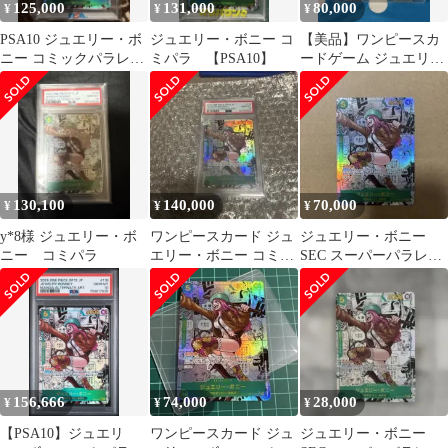
125,000
131,000
80,000
¥
¥
¥
PSA10 ジュエリー・ボ
ジュエリー・ボニー コ
【美品】ワンピースカ
ニー コミックパラレル
ミパラ 【PSA10】
ードゲーム ジュエリ
ワンピースカード コ
ー・ボニー OP12-116
ミパラ
SEC
130,100
140,000
70,000
¥
¥
¥
y*8様 ジュエリー・ボ
ワンピースカード ジュ
ジュエリー・ボニー
ニー コミパラ
エリー・ボニー コミパ
SEC スーパーパラレル
ラ OP12-118 PSA10
(コミパラ)
156,666
74,000
28,000
¥
¥
¥
【PSA10】ジュエリ
ワンピースカード ジュ
ジュエリー・ボニー