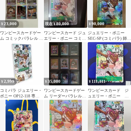
23,000
80,000
90,000
¥
現在 ¥
¥
ワンピースカードゲー
ワンピースカード ジュ
ジュエリー・ボニー
ム コミックパラレル ま
エリー・ボニー コミパ
SEC-SP (コミパラ) 師弟
とめ売り、ゴットパッ
ラ
の絆
ク
2,999
35,000
111,111
¥
¥
¥
コミパラ ジュエリー・
ワンピースカードゲー
ワンピースカード ジ
ボニー OP12-118 専用
ム リーダーパラレルカ
ュエリー・ボニー コ
ディスプレイフレーム
ード 9枚セット
ミパラ