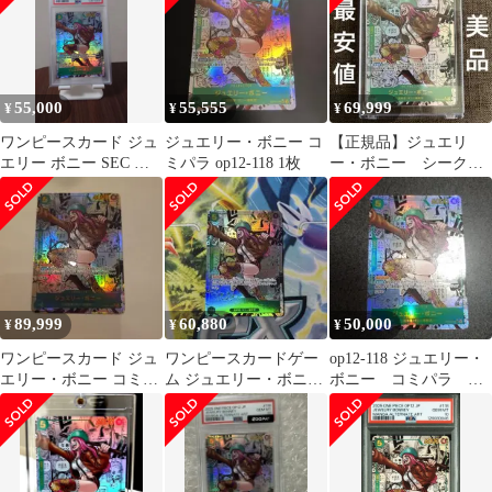
55,000
55,555
69,999
¥
¥
¥
ワンピースカード ジュ
ジュエリー・ボニー コ
【正規品】ジュエリ
エリー ボニー SEC コ
ミパラ op12-118 1枚
ー・ボニー シークレ
ミパラ OP12-118
ット コミックパラレ
ル OP12-118
89,999
60,880
50,000
¥
¥
¥
ワンピースカード ジュ
ワンピースカードゲー
op12-118 ジュエリー・
エリー・ボニー コミパ
ム ジュエリー・ボニー
ボニー コミパラ コ
ラ
コミパラ
ミックパラレル