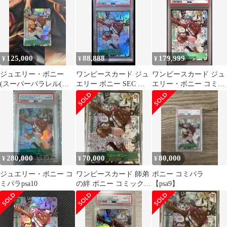
125,000
88,888
179,999
¥
¥
¥
ジュエリー・ボニー
ワンピースカード ジュ
ワンピースカード ジュ
(スーパーパラレル(コ
エリー ボニー SEC コ
エリー・ボニー コミパ
ミパラ)) OP12-118
ミパラ OP12-118
ラ OP12-118 PSA10
280,000
70,000
80,000
¥
¥
¥
ジュエリー・ボニー コ
ワンピースカード 師弟
ボニー コミパラ
ミパラpsa10
の絆 ボニー コミックパ
【psa9】
ラレル 正規品