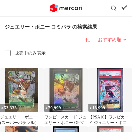
ジュエリー・ボニー コミパラ の検索結果
並び替え
販売中のみ表示
53,333
79,999
18,999
¥
¥
¥
ジュエリー・ボニー
ワンピースカード ジュ
【PSA10】ワンピカー
(スーパーパラレル(コ
エリー・ボニー OP07-
ド ジュエリー・ボニー
ミパラ)) OP12-118
118 SEC コミパラ
コミパラ OP13-108