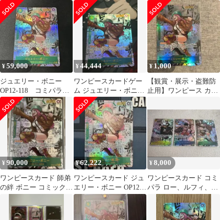
コミパラOP12-118
スーパーパラレル
ル/ OP12-118
PSA10
59,000
44,444
1,000
¥
¥
¥
ジュエリー・ボニー
ワンピースカードゲー
【観賞・展示・盗難防
OP12-118 コミパラ
ム ジュエリー・ボニー
止用】ワンピース カー
SEC スーパーパラレル
コミパラ
ド コミパラ ジュエリ
ー・ボニー
90,000
62,222
8,000
¥
¥
¥
ワンピースカード 師弟
ワンピースカード ジュ
ワンピースカード コミ
の絆 ボニー コミックパ
エリー・ボニー OP12-
パラ ロー、ルフィ、ボ
ラレル 正規品
118 コミパラ
ニー 3枚セット