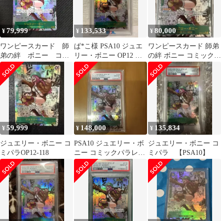
79,999
133,533
80,000
¥
¥
¥
ワンピースカード 師
ぱ*こ様 PSA10 ジュエ
ワンピースカード 師弟
弟の絆 ボニー コミ
リー・ボニー OP12 マ
の絆 ボニー コミックパ
パラ 美品
ンガパラレル
ラレル 正規品
59,999
148,000
135,834
¥
¥
¥
ジュエリー・ボニー コ
PSA10 ジュエリー・ボ
ジュエリー・ボニー コ
ミパラOP12-118
ニー コミックパラレル
ミパラ 【PSA10】
スーパーパラレル