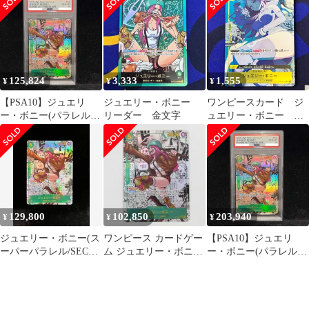
125,824
3,333
1,555
¥
¥
¥
【PSA10】ジュエリ
ジュエリー・ボニー
ワンピースカード ジ
ー・ボニー(パラレル)
リーダー 金文字
ュエリー・ボニー パ
(スーパーパラレル)(コ
ラレル
ミックパラレル・コミ
パラ・漫画背景) P-SEC
OP12-118 1枚
129,800
102,850
203,940
¥
¥
¥
ジュエリー・ボニー(ス
ワンピース カードゲー
【PSA10】ジュエリ
ーパーパラレル/SEC★)
ム ジュエリー・ボニー
ー・ボニー(パラレル)
{緑}〈OP12-118〉[ブー
OP12-118 SEC コミック
(スーパーパラレル)(コ
スターパック 師弟の
パラレル 漫画背景トレ
ミックパラレル・コミ
絆] コミパラ
カ ◆ CD546
パラ・漫画背景) P-SEC
OP12-118 1枚