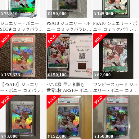
75,810
150,000
145,000
¥
¥
¥
ジュエリー・ボニー
PSA10 ジュエリー・ボ
PSA10 ジュエリー・ボ
SEC★コミックパラレ
ニー コミックパラレル
ニー コミックパラレル
ル/ OP12-118/ 正規美品
スーパーパラレル
スーパーパラレル
✨️
133,333
150,100
62,000
¥
¥
¥
【PSA10】ジュエリ
ペ*ボ様 早い者勝ち
ワンピースカード ジュ
ー・ボニー コミパラ
世界5枚 ARS10+ ボニー
エリー・ボニー コミパ
(OP12-118)
コミック パラレル OP1
ラ
73,000
152,000
150,000
¥
¥
¥