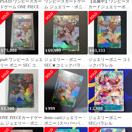
PSA10 ワンピースカー
ワンピースカードゲー
【高騰中】ワンピース
ドゲーム ONE PIECE
ム ジュエリー・ボニー
カードジュエリーボニ
ジュエリー・ボニー
OP12-118 コミパラ
ー SECOP12-118 コミパ
OP12-118 SEC 3 コミパ
ラ
ラ トレカ △WU5659
75,000
69,999
63,333
¥
¥
¥
psa9 ワンピース ジュエ
ジュエリー・ボニー
ジュエリーボニー コミ
リー ボニー SEC コミ
SEC★コミックパラレ
ックパラレル
パラ OP12-118
ル/ OP12-118
1,500
999
2,888
¥
¥
¥
ONE PIECEカードゲー
demo cardジュエリー・
ジュエリーボニー
ム ジュエリー・ボニ
ボニー (スーパーパラ
SECパラレル
ー コミパラ 展示用
レル(コミパラ))