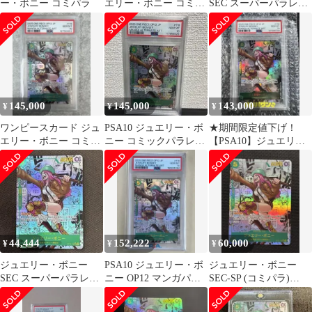
ー・ボニー コミパラ
エリー・ボニー コミパ
SEC スーパーパラレル
ラ、24時間以内に発送
(コミパラ) OP12-118
可能です。
145,000
145,000
143,000
¥
¥
¥
ワンピースカード ジュ
PSA10 ジュエリー・ボ
★期間限定値下げ！
エリー・ボニー コミパ
ニー コミックパラレル
【PSA10】ジュエリー
ラ OP12-118 PSA10
スーパーパラレル
ボニー コミパラ
44,444
152,222
60,000
¥
¥
¥
ジュエリー・ボニー
PSA10 ジュエリー・ボ
ジュエリー・ボニー
SEC スーパーパラレル
ニー OP12 マンガパラ
SEC-SP (コミパラ)
(コミパラ) OP12-118
レル
[OP12-118]