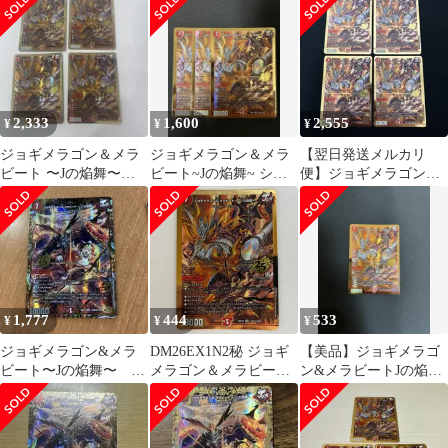
金シク 3枚
ト
クレットレア
2,333
1,600
2,555
¥
¥
¥
ジョギメラゴン＆メラ
ジョギメラゴン＆メラ
【翌日発送メルカリ
ビート 〜Jの焔舞〜
ビート~Jの焔舞~ シー
便】ジョギメラゴン&
金 シク シークレッ
クレット 3枚
メラビート 〜Jの焔
ト 4枚セット
舞〜 シークレット
1,777
444
533
¥
¥
¥
ジョギメラゴン&メラ
DM26EX1N2秘 ジョギ
【美品】ジョギメラゴ
ビート〜Jの焔舞〜 シ
メラゴン＆メラビート
ン&メラビートJの焔舞
ークレット1枚
～Jの焔舞～ シークレ
シークレット
ット 1枚