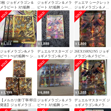
3枚 ジョギメラゴン＆
ジョギメラゴン＆メラ
デュエマ シークレット
メラビート Jの焔舞 金
ビート Jの焔舞 シーク
ジョギメラゴン＆メラ
シークレット 25th
レット
ビート 〜Jの焔舞〜
金枠他計3枚
1,111
1,888
1,800
¥
¥
¥
ジョギメラゴン&メラ
デュエルマスターズ ジ
26EX1SRN2/N5 ジョギ
ビート〜jの焔舞〜 シー
ョギメラゴン&メラビ
メラゴン&メラビート
クレット
ート〜Jの焔舞〜 シー
～Jの焔舞～ シークレ
クレット
ット
1,999
6,888
1,555
¥
¥
¥
【メルカリ便/丁寧/即日
ジョギメラゴン＆メラ
デュエルマスターズ ジ
発送】ジョギメラゴン
ビート Jの焔舞 シーク
ョギメラゴン&メラビ
&メラビート Jの焔舞
レット シク 4枚セッ
ート〜Jの焔舞〜 シー