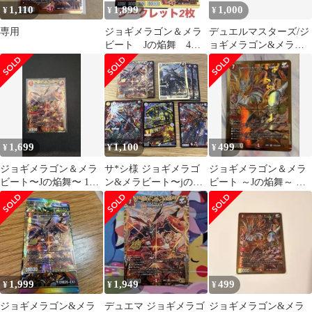
1,110
1,899
1,000
¥
¥
¥
専用
ジョギメラゴン＆メラ
デュエルマスターズ/ジ
ビート Jの焔舞 4枚
ョギメラゴン&メラビ
セット 2枚シークレッ
ートＪの焔舞2枚 (内一
ト 金枠
枚シークレット
1,699
1,100
499
¥
¥
¥
ジョギメラゴン＆メラ
サ*シ様 ジョギメラゴ
ジョギメラゴン＆メラ
ビート〜Jの焔舞〜 1枚
ン&メラビート〜jの焔
ビート ～Jの焔舞～ 金
超秘 シークレット
舞〜 シークレット 2
シークレット シク
枚 スロットン
1,999
1,949
499
¥
¥
¥
ジョギメラゴン&メラ
デュエマ ジョギメラゴ
ジョギメラゴン&メラ