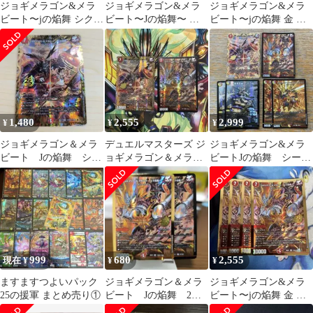
ジョギメラゴン&メラ
ジョギメラゴン&メラ
ジョギメラゴン&メラ
ビート〜jの焔舞 シク
ビート〜Jの焔舞〜 五
ビート〜jの焔舞 金 シ
シークレット 3枚セッ
輪の従者 呼勇気
ク シークレット
ト
1,480
2,555
2,999
¥
¥
¥
ジョギメラゴン＆メラ
デュエルマスターズ ジ
ジョギメラゴン&メラ
ビート Jの焔舞 シー
ョギメラゴン＆メラビ
ビートJの焔舞 シーク
クレット
ート シークレット 1
レット オマケ付き
枚 通常1枚
999
680
2,555
現在 ¥
¥
¥
ますますつよいパック
ジョギメラゴン＆メラ
ジョギメラゴン&メラ
25の援軍 まとめ売り①
ビート Jの焔舞 2
ビート〜jの焔舞 金 シ
枚 うち1枚シークレッ
ク シークレット 4枚