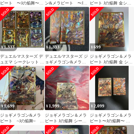
ビート 〜Jの焔舞〜
ン&メラビート 〜Jの
ビート Jの焔舞 金シク
シークレット
焔舞〜 シークレット
シークレット【デュエ
ルマスターズ】
1,333
1,333
699
¥
¥
¥
デュエルマスターズ デ
デュエルマスターズ ジ
ジョギメラゴン＆メラ
ュエマ シークレット ま
ョギメラゴン&メラビ
ビート Jの焔舞 金 シー
とめ 6枚
ートJの焔舞 シークレ
クレット 25th
ット 2枚
1,699
1,999
2,099
¥
¥
¥
ジョギメラゴン&メラ
ジョギメラゴン＆メラ
ジョギメラゴン＆メラ
ビート ~Jの焔舞~ シ
ビート Jの焔舞 シーク
ビート〜Jの焔舞〜 シ
ークレット
レット シク
ークレット SR 2枚