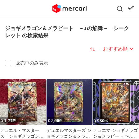
ジョギメラゴン＆メラビート ～Jの焔舞～ シーク
レット の検索結果
並び替え
販売中のみ表示
1,777
2,000
980
¥
¥
¥
デュエル・マスター
デュエルマスターズ ジ
デュエマ ジョギメラゴ
ズ ジョギメラゴン＆
ョギメラゴン＆メラビ
ン＆メラビート 〜Jの