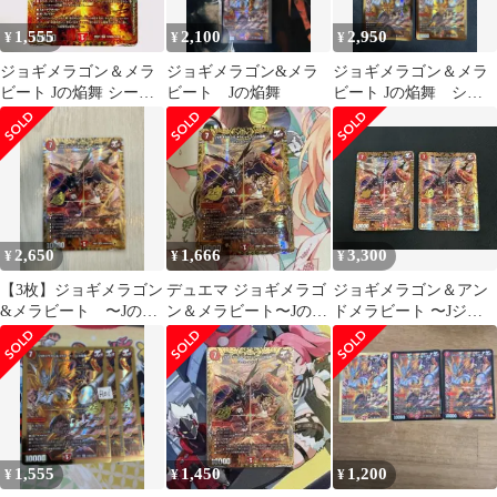
1,555
2,100
2,950
¥
¥
¥
ジョギメラゴン＆メラ
ジョギメラゴン&メラ
ジョギメラゴン＆メラ
ビート Jの焔舞 シーク
ビート Jの焔舞
ビート Jの焔舞 シー
レット シク
クレット 金 金枠
2,650
1,666
3,300
¥
¥
¥
【3枚】ジョギメラゴン
デュエマ ジョギメラゴ
ジョギメラゴン＆アン
&メラビート 〜Jの焔
ン＆メラビート〜Jの焔
ドメラビート 〜Jジェ
舞〜 (シークレット)
舞〜 シークレット 金枠
イの焔舞〜 2枚 シー
デュエマ￼
クレット
1,555
1,450
1,200
¥
¥
¥