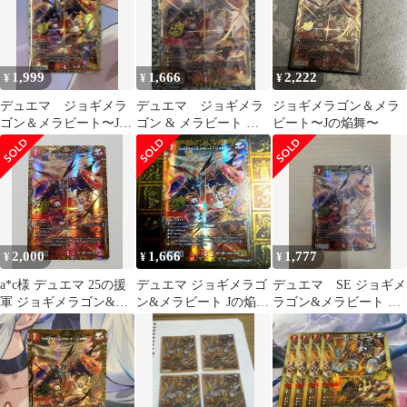
1,999
1,666
2,222
¥
¥
¥
デュエマ ジョギメラ
デュエマ ジョギメラ
ジョギメラゴン＆メラ
ゴン＆メラビート〜Jの
ゴン & メラビート 〜J
ビート〜Jの焔舞〜
焔舞〜 シークレット
の焔舞〜 シークレッ
＋おまけ
ト シク
2,000
1,666
1,777
¥
¥
¥
a*c様 デュエマ 25の援
デュエマ ジョギメラゴ
デュエマ SE ジョギメ
軍 ジョギメラゴン&メ
ン&メラビート Jの焔舞
ラゴン&メラビート ～J
ラビート SR シークレ
SR シークレット 1枚
の焔舞～(シークレット
ット
レア仕様)