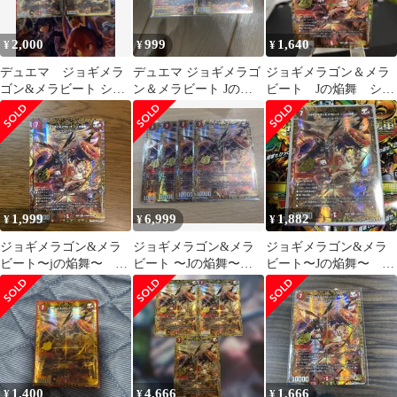
2,000
999
1,640
¥
¥
¥
デュエマ ジョギメラ
デュエマ ジョギメラゴ
ジョギメラゴン＆メラ
ゴン&メラビート シー
ン＆メラビート Jの焔
ビート Jの焔舞 シー
クレットレア仕様、ゴ
舞 金 シークレット シ
クレット超
ールド各1枚
ク 2枚
1,999
6,999
1,882
¥
¥
¥
ジョギメラゴン&メラ
ジョギメラゴン&メラ
ジョギメラゴン&メラ
ビート〜jの焔舞〜 シ
ビート 〜Jの焔舞〜
ビート〜Jの焔舞〜 シ
ークレット
シークレット
ークレットレア
1,400
4,666
1,666
¥
¥
¥