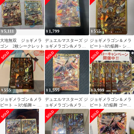
5,111
1,799
555
¥
¥
¥
大地無双 ジョギメラ
デュエルマスターズ ジ
ジョギメラゴン＆メラ
ゴン 2枚シークレット
ョギメラゴン&メラビ
ビート~Jの焔舞~ シー
ート〜Jの焔舞〜 シー
クレット 金 1枚
クレット
555
1,555
3,999
¥
¥
¥
ジョギメラゴン＆メラ
デュエルマスターズ ジ
ジョギメラゴン＆メラ
ビート ～Jの焔舞～ シ
ョギメラゴン&メラビ
ビート Jの焔舞 ゴール
ークレット
ート ～Jの焔舞～
ドボーダー 4枚