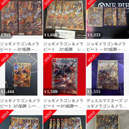
ト
999
1,666
1,333
¥
¥
¥
ジョギメラゴン&メラ
ジョギメラゴン＆メラ
ジョギメラゴン&メラ
ビート ～Jの焔舞～
ビート Jの焔舞 シー
ビート ～Jの焔舞～ シ
２枚 シークレット
クレット 金枠 3枚
ークレット 1枚 通常 2
DM26-EX1 ますます
枚
つよいパック 25の援
軍 デュエルマスター
ズ ちゅうてつ 秘N2
1,444
1,555
1,555
¥
¥
¥
ジョギメラゴン＆メラ
ジョギメラゴン＆メラ
デュエルマスターズ ジ
ビート Jの焔舞 シーク
ビート 〜Jの焔舞〜
ョギメラゴン＆メラビ
レット
SR 秘 シク シーク
ート ~Jの焔舞~ シーク
レット 1枚
レット
【26EX1】