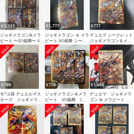
3,333
1,777
777
¥
¥
¥
ジョギメラゴン&メラ
ジョギメラゴン ＆ メラ
デュエマ シークレット
ビート 〜Jの焔舞〜 4枚
ビート Jの焔舞 シーク
ジョギメラゴン＆メラ
セット 内シークレッ
レット 通常版 セット
ビート 〜Jの焔舞〜
ト1枚
金枠
700
750
1,666
¥
¥
¥
モ*ユ様 デュエルマス
ジョギメラゴン＆メラ
デュエマ ジョギメラ
ターズ ジョギメラゴ
ビート Jの焔舞 2
ゴン & メラビート 〜J
ン&メラビート 〜Jの焔
枚 うち1枚はシークレ
の焔舞〜 シークレッ
舞〜 シクレ
ット
ト シク