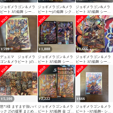
ジョギメラゴン＆メラ
ジョギメラゴン&メラ
ジョギメラゴン&メラ
ビート Jの焔舞 シーク
ビート〜jの焔舞 シク
ビート Jの焔舞 シーク
レット
シークレット 3枚セッ
レット
ト
599
1,888
1,666
¥
¥
¥
デュエマ ジョギメラ
ジョギメラゴン＆メラ
ジョギメラゴン＆メラ
ゴン＆メラビート jの焔
ビート Jの焔舞 シーク
ビート Jの焔舞 シーク
舞 シークレット 25の
レット
レット
援軍
5,100
2,222
666
¥
¥
¥
悠*1様 ますます強いパ
ジョギメラゴン＆メラ
ジョギメラゴン＆メラ
ック 25の援軍 まとめ売
ビート Jの焔舞 金 ゴー
ビート ~Jの焔舞~ シー