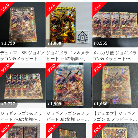
り デュエルマスターズ
ルドボーダー シク シー
クレット
クレット
1,799
1,888
8,555
¥
¥
¥
デュエマ SE ジョギメ
ジョギメラゴン＆メラ
メルカリ便 ジョギメラ
ラゴン&メラビート ～J
ビート ～Jの焔舞～[超
ゴン&メラビート〜jの
の焔舞～(シークレット
シークレット]【SR】
焔舞 シク シークレット
レア仕様)
(DM26EX1 ㊙N2超/㊙
4枚セット
N5)《火》【1枚】
7,777
1,999
1,666
¥
¥
¥
ジョギメラゴン&メラ
ジョギメラゴン＆メラ
【デュエマ】ジョギメ
ビート 〜Jの焔舞〜 4
ビート Jの焔舞 シーク
ラゴン & メラビート
枚 シークレット
レット シク
〜Jの焔舞〜 シークレ
ット