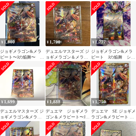
メラビート Jの焔舞 超
ート Jの焔舞 超シーク
焔舞〜 シークレット
シークレット
レット
1,800
1,700
1,777
¥
¥
¥
ジョギメラゴン&メラ
デュエルマスターズ ジ
ジョギメラゴン&メラ
ビート〜Jの焔舞〜 シ
ョギメラゴン＆メラビ
ビート Jの焔舞 シー
ークレット
ート
クレット
1,699
1,888
1,750
¥
¥
¥
デュエルマスターズ ジ
デュエマ ジョギメラ
デュエマ SE ジョギメ
ョギメラゴン&メラビ
ゴン＆メラビート〜Jの
ラゴン&メラビート ～J
ート〜Jの焔舞〜 シー
焔舞〜 シークレット
の焔舞～(シークレット
クレットレア
レア仕様)