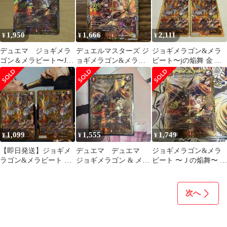
1,950
1,666
2,111
¥
¥
¥
デュエマ ジョギメラ
デュエルマスターズ ジ
ジョギメラゴン&メラ
ゴン＆メラビート〜Jの
ョギメラゴン&メラビ
ビート〜jの焔舞 金 ゴ
焔舞〜 シークレット
ート Jの焔舞 シークレ
ールド シク シークレッ
ット 1枚
ト 3枚
1,099
1,555
1,749
¥
¥
¥
【即日発送】ジョギメ
デュエマ デュエマ
ジョギメラゴン&メラ
ラゴン&メラビート Ｊ
ジョギメラゴン & メラ
ビート 〜Ｊの焔舞〜 シ
の焔舞 シークレット 2
ビート 〜Jの焔舞〜
ークレット 1枚
枚
シークレット
次へ