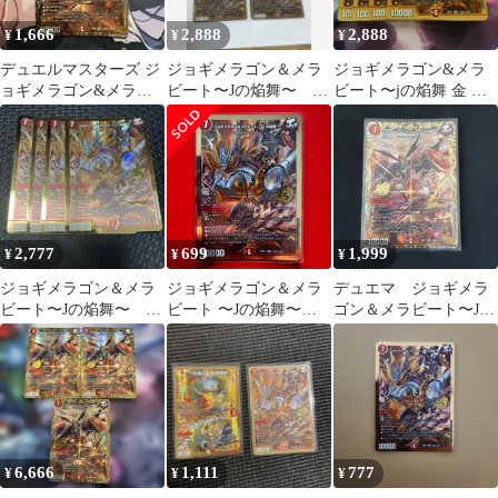
1,666
2,888
2,888
¥
¥
¥
デュエルマスターズ ジ
ジョギメラゴン＆メラ
ジョギメラゴン&メラ
ョギメラゴン&メラビ
ビート〜Jの焔舞〜
ビート〜jの焔舞 金 ゴ
ート jの焔舞 シークレ
金 ゴールド シク
ールド シク シークレッ
ット シク
シークレット 4枚②
ト 4枚
2,777
699
1,999
¥
¥
¥
ジョギメラゴン＆メラ
ジョギメラゴン＆メラ
デュエマ ジョギメラ
ビート〜Jの焔舞〜
ビート 〜Jの焔舞〜
ゴン＆メラビート〜Jの
金 ゴールド シク
SR 金 秘 シク シ
焔舞〜 シークレット
シークレット
ークレット 1枚
【26EX1】
6,666
1,111
777
¥
¥
¥