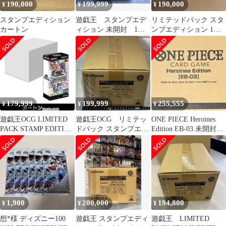
190,000
199,999
190,000
¥
¥
¥
スタンプエディション
遊戯王 スタンプエデ
リミテッドパック スタ
カートン
ィション 未開封 1カ
ンプエディション 1カ
ートン
ートン 未開封
179,999
199,999
255,555
¥
¥
¥
遊戯王OCG LIMITED
遊戯王OCG リミテッ
ONE PIECE Heroines
PACK STAMP EDITION
ドパック スタンプエデ
Edition EB-03 未開封カ
1カートン
ィション 1カートン
ートン
（24ボックス）
1,900
200,000
194,800
¥
¥
¥
想*様 ディズニー100
遊戯王 スタンプエディ
遊戯王 LIMITED