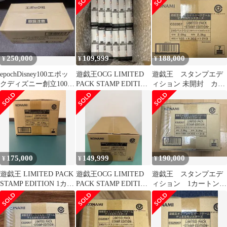
ディション 日
250,000
109,999
188,000
¥
¥
¥
epochDisney100エポッ
遊戯王OCG LIMITED
遊戯王 スタンプエデ
クディズニー創立100周
PACK STAMP EDITION
ィション 未開封 カー
年 今月のみ値下げ
12個
トン
175,000
149,999
190,000
¥
¥
¥
遊戯王 LIMITED PACK
遊戯王OCG LIMITED
遊戯王 スタンプエデ
STAMP EDITION 1カー
PACK STAMP EDITION
ィション 1カートン新
トン未開封
カートン
品未開封