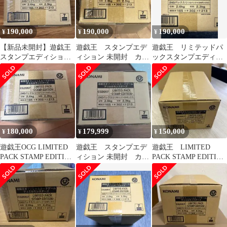
190,000
190,000
190,000
¥
¥
¥
【新品未開封】遊戯王
遊戯王 スタンプエデ
遊戯王 リミテッドパ
スタンプエディション
ィション 未開封 カー
ックスタンプエディシ
box 1カートン
トン
ョン カートン 新品
未開封
180,000
179,999
150,000
¥
¥
¥
遊戯王OCG LIMITED
遊戯王 スタンプエデ
遊戯王 LIMITED
PACK STAMP EDITION
ィション 未開封 カー
PACK STAMP EDITION
カートン
トン
1カートン