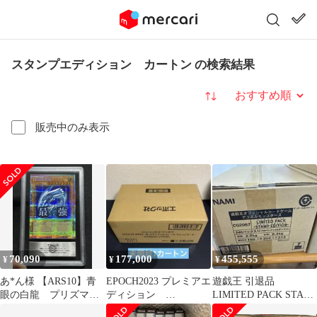
スタンプエディション カートン の検索結果
並び替え
販売中のみ表示
70,090
177,000
455,555
¥
¥
¥
あ*ん様 【ARS10】青
EPOCH2023 プレミアエ
遊戯王 引退品
眼の白龍 プリズマ
ディション
LIMITED PACK STAM
プリシク スタンプエ
DISNEY100 カートン
EDITION など