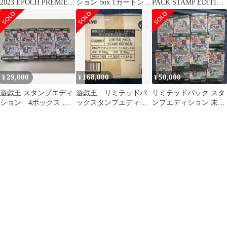
2023 EPOCH PREMIER
ション box 1カートン
PACK STAMP EDITION
EDITION
新品未開封
1カートン
29,000
168,000
50,000
¥
¥
¥
遊戯王 スタンプエディ
遊戯王 リミテッドパ
リミテッドパック スタ
ション 4ボックス シ
ックスタンプエディシ
ンプエディション 未開
ュリンク付き
ョン カートン 新品
封 10box
未開封