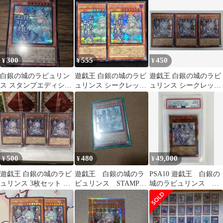
ト
300
555
450
¥
¥
¥
白銀の城のラビュリン
遊戯王 白銀の城のラビ
遊戯王 白銀の城のラビ
ス スタンプエディショ
ュリンス シークレット
ュリンス シークレット
ン シークレット
レア2枚スタンプ
レア 3枚
500
480
49,000
¥
¥
¥
遊戯王 白銀の城のラビ
遊戯王 白銀の城のラ
PSA10 遊戯王 白銀の
ュリンス 3枚セット シ
ビュリンス STAMP
城のラビュリンス プ
ークレット×3
EDITION シク
リシク スタンプエデ
ィション