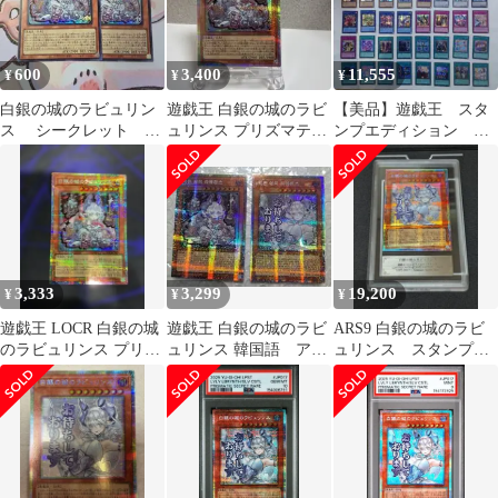
600
3,400
11,555
¥
¥
¥
白銀の城のラビュリン
遊戯王 白銀の城のラビ
【美品】遊戯王 スタ
ス シークレット 2
ュリンス プリズマティ
ンプエディション シ
枚セット
ックシークレット
ークレット48枚コンプ
リートセット
3,333
3,299
19,200
¥
¥
¥
遊戯王 LOCR 白銀の城
遊戯王 白銀の城のラビ
ARS9 白銀の城のラビ
のラビュリンス プリズ
ュリンス 韓国語 アジ
ュリンス スタンプ
マティックシークレッ
ア版 プリズマ ２枚セッ
プリズマティックシー
ト
ト
クレットレア