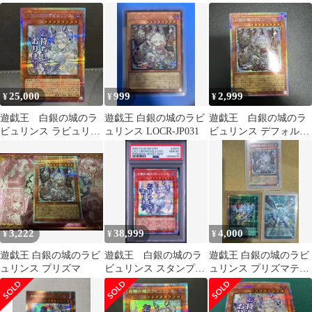
シークレット
ス スタンプ 絵違い
プリシク
25,000
999
2,999
¥
¥
¥
遊戯王 白銀の城のラ
遊戯王 白銀の城のラビ
遊戯王 白銀の城のラ
ビュリンス ラビュリン
ュリンス LOCR-JP031
ビュリンス デフォルメ
ス プリズマ スタンプ
プリシク プリズマ
美品
3,222
38,999
4,000
¥
¥
¥
遊戯王 白銀の城のラビ
遊戯王 白銀の城のラ
遊戯王 白銀の城のラビ
ュリンス プリズマ
ビュリンス スタンプ
ュリンス プリズマティ
プリズマ PSA10
ックシークレット そ
の他