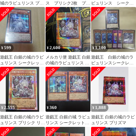
城のラビュリンス プリ
ス プリシク2枚 プリ
ビュリンス シークレ
ズマティックシークレ
ズマティックシークレ
ットレア スタンプ
ットレア五つ目
ットレア プリズマ
599
2,600
1,100
¥
¥
¥
遊戯王 白銀の城のラビ
メルカリ便 遊戯王 白銀
遊戯王 白銀の城のラ
ュリンス シークレット
の城のラビュリンス プ
ビュリンスシークレッ
シク DBTM 初版
リズマ プリシク
ト等 まとめ
2,555
360
1,888
¥
¥
¥
遊戯王 白銀の城のラビ
遊戯王 白銀の城 ラビュ
遊戯王 白銀の城のラビ
ュリンス プリシク リミ
リンス シークレットレ
ュリンス プリズマ
テッドオーバーコレク
ア 2枚セット
ション