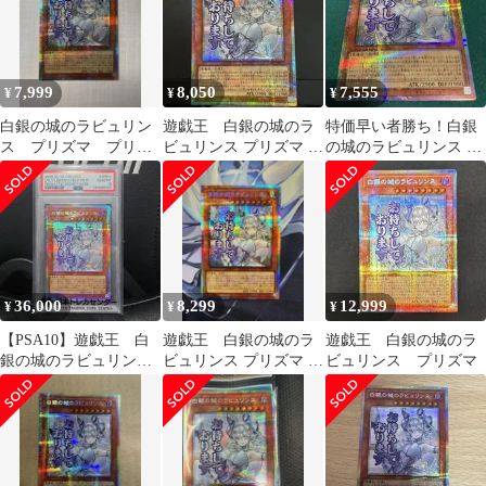
7,999
8,050
7,555
¥
¥
¥
白銀の城のラビュリン
遊戯王 白銀の城のラ
特価早い者勝ち！白銀
ス プリズマ プリシ
ビュリンス プリズマ プ
の城のラビュリンス プ
ク スタンプエディシ
リシク スタンプエディ
リズマ プリシク スタン
ョン
ション
プエディション
36,000
8,299
12,999
¥
¥
¥
【PSA10】遊戯王 白
遊戯王 白銀の城のラ
遊戯王 白銀の城のラ
銀の城のラビュリン
ビュリンス プリズマ プ
ビュリンス プリズマ
ス スタンプ 絵違い
リシク スタンプエディ
プリシク
ション