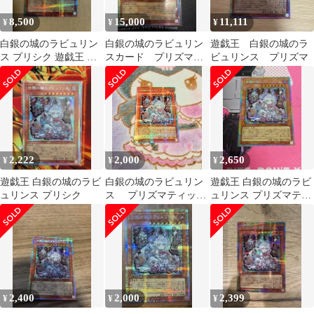
8,500
15,000
11,111
¥
¥
¥
白銀の城のラビュリン
白銀の城のラビュリン
遊戯王 白銀の城のラ
ス プリシク 遊戯王 ス
スカード プリズマテ
ビュリンス プリズマ
タンプエディション
ィックシークレット
2,222
2,000
2,650
¥
¥
¥
遊戯王 白銀の城のラビ
白銀の城のラビュリン
遊戯王 白銀の城のラビ
ュリンス プリシク
ス プリズマティック
ュリンス プリズマティ
シークレット
ックシークレットレア
2,400
2,000
2,399
¥
¥
¥