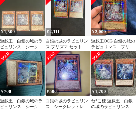
1,500
2,111
2,000
¥
¥
¥
遊戯王 白銀の城のラ
白銀の城のラビュリン
遊戯王OCG 白銀の城の
ビュリンス シークレ
ス プリズマ セット
ラビュリンス プリズ
ット シク DBTM
マ
700
500
1,700
¥
¥
¥
遊戯王 白銀の城のラ
白銀の城のラビュリン
ね*こ様 遊戯王 白銀
ビュリンス シークレ
ス シークレットレ
の城のラビュリンス
ット シク
ア 遊戯王カード
サイレントマジシャン