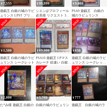
7,555
99,999
9,000
¥
¥
¥
遊戯王 白銀の城のラビ
シエン@プロフィール
PSA9 遊戯王 白銀の
ュリンス LPST プリズ
必見様 リクエスト 3点
城のラビュリンス プ
マティックシークレッ
まとめ商品
リシク スタンプエデ
トレア
ィション
1,500
69,000
650
¥
¥
¥
遊戯王 白銀の城のラビ
PSA10 遊戯王 I:Pマス
遊戯王 白銀の城のラビ
ュリンス シークレット
カレーナ 絵違い 白銀の
ュリンス シークレッ
城のラビュリンス スタ
ト 関連カードセット
ンプ
2,000
5,700
777
¥
¥
¥
た*み様 遊戯王 白銀の
白銀の城のラビュリン
遊戯王 白銀の城のラ