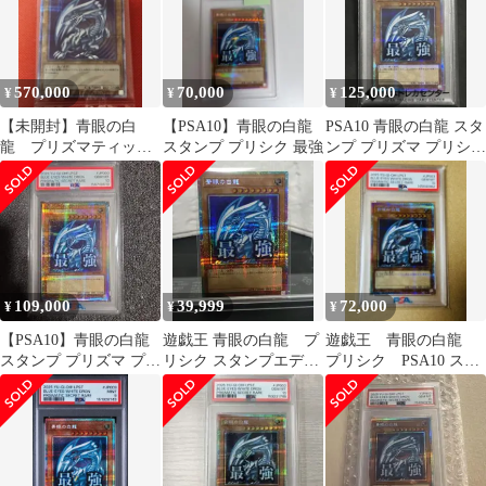
570,000
70,000
125,000
¥
¥
¥
【未開封】青眼の白
【PSA10】青眼の白龍
PSA10 青眼の白龍 スタ
龍 プリズマティック
スタンプ プリシク 最強
ンプ プリズマ プリシク
シークレットレア
最強 絵違い
109,000
39,999
72,000
¥
¥
¥
【PSA10】青眼の白龍
遊戯王 青眼の白龍 プ
遊戯王 青眼の白龍
スタンプ プリズマ プリ
リシク スタンプエディ
プリシク PSA10 スタ
シク
ション LPST-JP003
ンプエディション