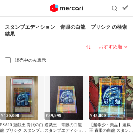
スタンプエディション 青眼の白龍 プリシク の検索
結果
並び替え
販売中のみ表示
120,000
39,999
45,000
¥
¥
¥
PSA10 遊戯王 青眼の白
遊戯王 青眼の白龍
【超希少・美品】遊戯
龍 プリシク スタンプエ
スタンプエディショ
王 青眼の白龍 スタンプ