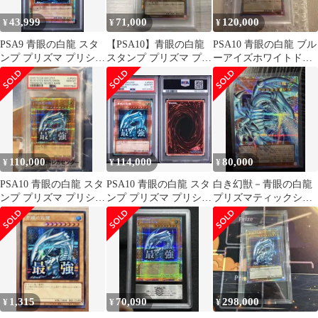
43,999
71,000
120,000
¥
¥
¥
PSA9 青眼の白龍 スタ
【PSA10】青眼の白龍
PSA10 青眼の白龍 ブル
ンプ プリズマ プリシク
スタンプ プリズマ プリ
ーアイズホワイトドラ
最強
シク 最強 絵違い 日版
ゴン プリズマティック
最強
110,000
114,000
80,000
¥
¥
¥
PSA10 青眼の白龍 スタ
PSA10 青眼の白龍 スタ
白き幻獣－青眼の白龍
ンプ プリズマ プリシク
ンプ プリズマ プリシク
プリズマティックシー
最強 絵違い
最強
クレットレア(PSE) 日
版
1,315
70,090
298,000
¥
¥
¥