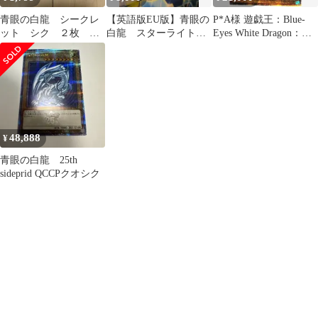
青眼の白龍 シークレ
【英語版EU版】青眼の
P*A様 遊戯王：Blue-
ット シク ２枚
白龍 スターライト
Eyes White Dragon：
quac qcdb
プリズマティックシー
1st・25th
クレット スタンプ
48,888
¥
青眼の白龍 25th
sideprid QCCPクオシク