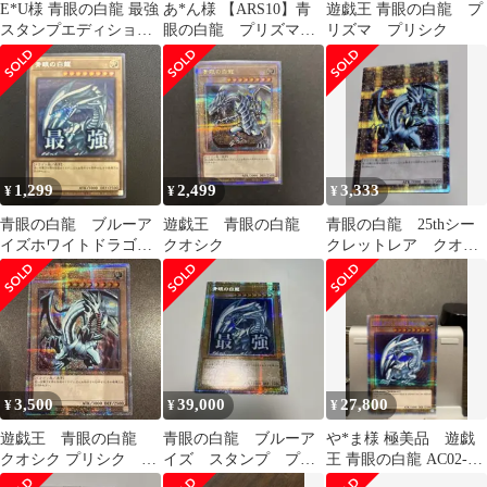
E*U様 青眼の白龍 最強
あ*ん様 【ARS10】青
遊戯王 青眼の白龍 プ
スタンプエディション
眼の白龍 プリズマ
リズマ プリシク
シークレットレア 五
プリシク スタンプエ
つ目
ディション 日
1,299
2,499
3,333
¥
¥
¥
青眼の白龍 ブルーア
遊戯王 青眼の白龍
青眼の白龍 25thシー
イズホワイトドラゴ
クオシク
クレットレア クオシ
ン スタンプエディシ
ク 絵違い EX版
ョン シークレット
3,500
39,000
27,800
¥
¥
¥
遊戯王 青眼の白龍
青眼の白龍 ブルーア
や*ま様 極美品 遊戯
クオシク プリシク
イズ スタンプ プリ
王 青眼の白龍 AC02-
25th 2右向 EX版
ズマ
JP000 プリシク アニ