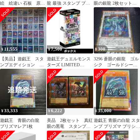
絵 絵違い 石板 原
龍 最強 スタンプ プリ
眼の銀龍 2枚セットウ
作 イラスト違い クオ
シク
ルパラ ゴルシク
シク 25th
11,555
7,500
300
¥
¥
¥
【美品】遊戯王 スタ
遊戯王デュエルモンス
3296 蒼眼の銀龍 ゴル
ンプエディション シ
ターズ LIMITED
シク ゴールドシーク
ークレット48枚コンプ
PACK-STAMP EDITION
レット GP16
リートセット
33,333
6,222
35,000
¥
¥
¥
遊戯王 青眼の白龍
美品 2枚セット 真紅
遊戯王 青眼の白龍 スタ
プリズマレア1枚
眼の黒竜 スタンプエ
ンプ プリズマ プリシク
ディション プリシク
最強 日版