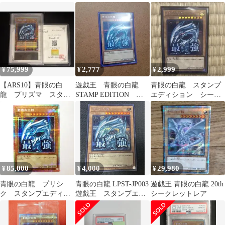
ディション 最強青眼
ン プリズマティック
エディション プリズマ
シークレットレア 五
アジア
目
75,999
2,777
2,999
¥
¥
¥
【ARS10】青眼の白
遊戯王 青眼の白龍
青眼の白龍 スタンプ
龍 プリズマ スタン
STAMP EDITION シ
エディション シーク
プエディション 日版
ク
レット
85,000
4,000
29,980
¥
¥
¥
青眼の白龍 プリシ
青眼の白龍 LPST-JP003
遊戯王 青眼の白龍 20th
ク スタンプエディシ
遊戯王 スタンプエデ
シークレットレア
ョン LPST-JP003
ィション