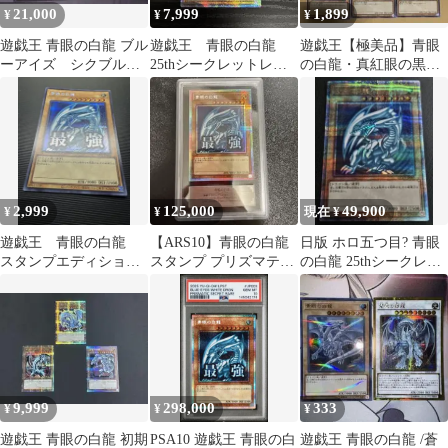
21,000
7,999
1,899
¥
¥
¥
遊戯王 青眼の白龍 ブル
遊戯王 青眼の白龍
遊戯王【極美品】青眼
ーアイズ シクブル
25thシークレットレア1
の白龍・真紅眼の黒
シークレット 3枚セッ
枚【QCDB版】
竜・ブラック・マジシ
ト QCCP
ャン 絵違いシクセッ
ト
2,999
125,000
49,900
¥
¥
現在 ¥
遊戯王 青眼の白龍
【ARS10】青眼の白龍
日版 ホロ五つ目? 青眼
スタンプエディショ
スタンプ プリズマティ
の白龍 25thシークレッ
ン シークレット
ックシークレット プリ
トレア QCCP 初期絵
シク 最強
9,999
298,000
333
¥
¥
¥
遊戯王 青眼の白龍 初期
PSA10 遊戯王 青眼の白
遊戯王 青眼の白龍 /蒼