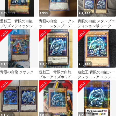
39,999
999
3,333
¥
¥
¥
遊戯王 青眼の白龍
青眼の白龍 シークレ
青眼の白龍 スタンプエ
プリズマティックシー
ット スタンプエディ
ディション版 シークレ
クレットレア スタン
ション
ット3枚セット
プ 最強
1,999
3,222
1,333
¥
¥
¥
青眼の白龍 クオシク
遊戯王 青眼の白龍
遊戯王 青眼の白龍シー
ブルーアイズホワイト
クレットレア スタンプ
ドラゴン シークレッ
エディション
トレア 15AX
1,799
8,000
21,000
¥
¥
¥