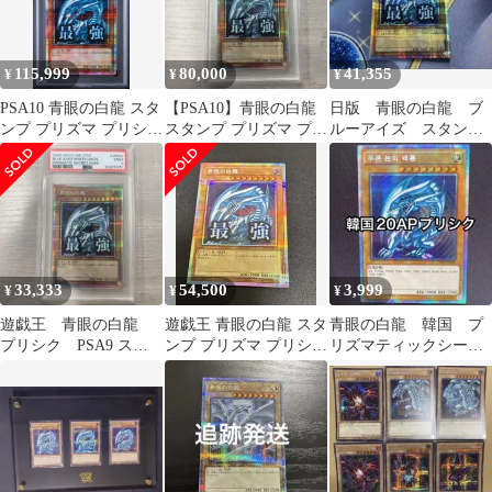
115,999
80,000
41,355
¥
¥
¥
PSA10 青眼の白龍 スタ
【PSA10】青眼の白龍
日版 青眼の白龍 ブ
ンプ プリズマ プリシク
スタンプ プリズマ プリ
ルーアイズ スタン
最強
シク 最強 絵違い 日版
プ プリズマ
33,333
54,500
3,999
¥
¥
¥
遊戯王 青眼の白龍
遊戯王 青眼の白龍 スタ
青眼の白龍 韓国 プ
プリシク PSA9 スタ
ンプ プリズマ プリシク
リズマティックシーク
ンプエディション
最強 日版
レットパラレル プリ
シク