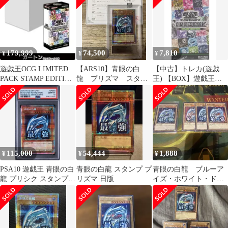
179,999
74,500
7,810
¥
¥
¥
遊戯王OCG LIMITED
【ARS10】青眼の白
【中古】トレカ(遊戯
PACK STAMP EDITION
龍 プリズマ スタン
王) 【BOX】遊戯王
1カートン
プエディション 日
OCG デュエルモンスタ
版 最強 鑑定書
ーズ LIMITED PACK -
STAMP EDITION- コナ
ミスタイル・サテライ
トショップ限定
115,000
54,444
1,888
¥
¥
¥
PSA10 遊戯王 青眼の白
青眼の白龍 スタンプ プ
青眼の白龍 ブルーア
龍 プリシク スタンプエ
リズマ 日版
イズ・ホワイト・ドラ
ディション 最強青眼
ゴン スタンプエディ
ション 遊戯王