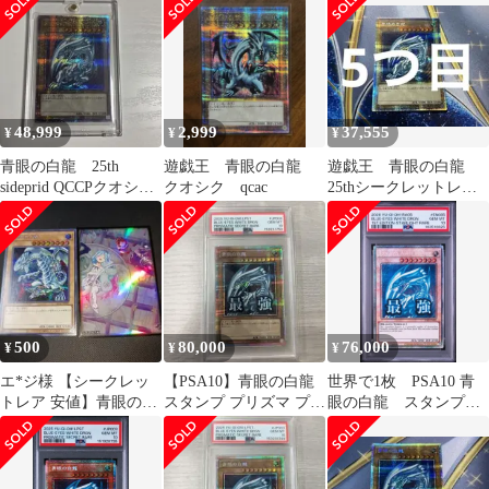
クロ
48,999
2,999
37,555
¥
¥
¥
青眼の白龍 25th
遊戯王 青眼の白龍
遊戯王 青眼の白龍
sideprid QCCPクオシ
クオシク qcac
25thシークレットレア
ク 日版
PRIDE 日版 特価 5
つ目
500
80,000
76,000
¥
¥
¥
エ*ジ様 【シークレッ
【PSA10】青眼の白龍
世界で1枚 PSA10 青
トレア 安値】青眼の白
スタンプ プリズマ プリ
眼の白龍 スタンプ
龍 ブルーアイズホワイ
シク 最強 絵違い 値下
1st スターライト 最強
トドラゴン+お
げ不可