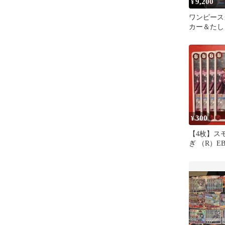
9,200
¥
ワンピース
カー＆たしぎ
300
¥
【4枚】ス
ぎ （R）EB0