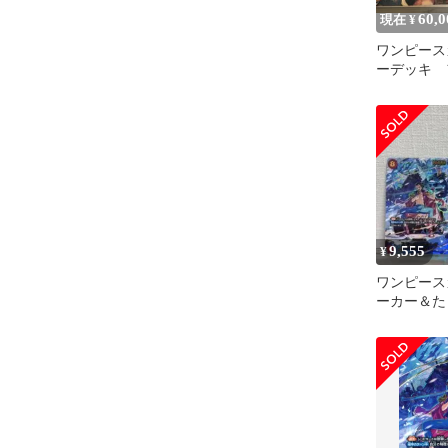
60,0
現在 ¥
ワンピース
ーデッキ 
9,555
¥
ワンピース
ーカー＆たし
003 ドン
ッチ