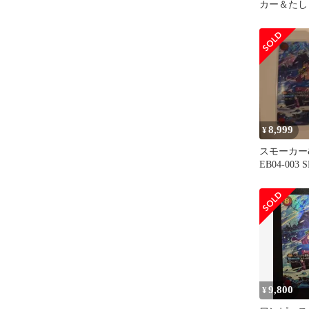
カー＆たしぎ 
003
8,999
¥
スモーカー&
EB04-003
ドクライシ
9,800
¥