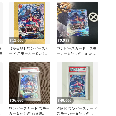
15,000
9,999
¥
¥
モ
【極美品】ワンピースカ
ワンピースカード スモ
0
ード スモーカー＆たしぎ
ーカー&たしぎ sr sp ス
SP EB04-003
ペシャルカード 赤
36,666
48,000
¥
¥
＆
ワンピースカード スモー
PSA10 ワンピースカード
ッ
カー＆たしぎ PSA10
スモーカー＆たしぎ