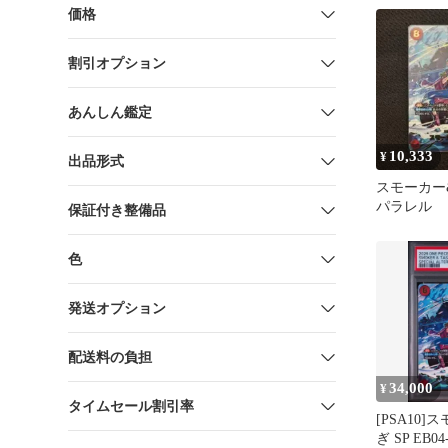
価格
割引オプション
あんしん鑑定
10,333
¥
出品形式
スモーカー
パラレル
保証付き整備品
色
発送オプション
配送料の負担
34,000
¥
タイムセール割引率
[PSA10
ぎ SP EB0