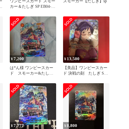
ー
ワンピースカード スモー
スモーカー【たしぎ】sp
カー＆たしぎ SP EB04-
003
7,200
13,500
¥
¥
は*ん様 ワンピースカー
【美品】ワンピースカー
ド スモーカー&たしぎ
ド 決戦の刻 たしぎ SP
SP EB04-003
OP14-029
7,777
8,800
¥
¥