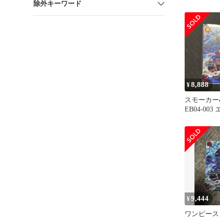
除外キーワード
ッドクライ
8,888
¥
スモーカー&
EB04-00
ライシス
9,444
¥
ワンピース