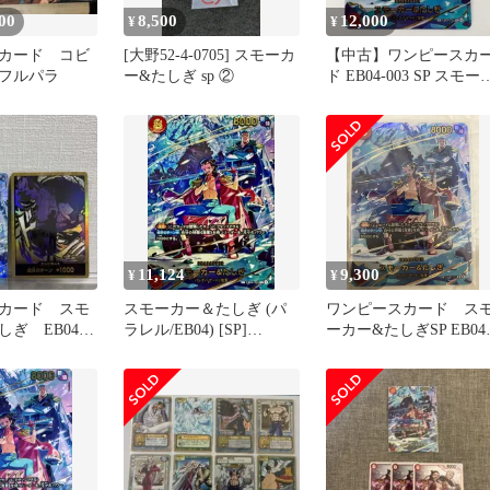
00
8,500
12,000
¥
¥
カード コビ
[大野52-4-0705] スモーカ
【中古】ワンピースカ
フルパラ
ー&たしぎ sp ②
ド EB04-003 SP スモー
ー&たしぎ パラレル ト
カ (FUZ)【071-260729-i
13-KIT】
11,124
9,300
¥
¥
カード スモ
スモーカー＆たしぎ (パ
ワンピースカード ス
ぎ EB04-
ラレル/EB04) [SP]
ーカー&たしぎSP EB04
!!カード ル
{EB04-003} 1枚
003