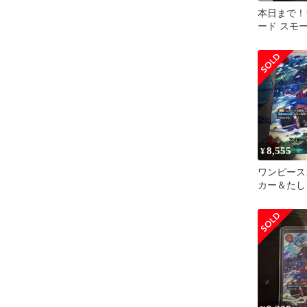
本日まで！
ード スモ
SP EB04-00
8,555
¥
ワンピース
カー＆たしぎ 
003