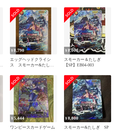
EB04-003
EB04-003 SP
8,790
8,000
¥
¥
エッグヘッドクライシ
スモーカー＆たしぎ
ク
ス スモーカー&たし
【SP】EB04-003
ぎ SP ワンピースカード
5,444
8,000
¥
¥
ワンピースカードゲーム
スモーカー&たしぎ SP