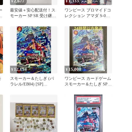
2,677
1,333
¥
¥
ー
最安値＋安心配送付！ス
ワンピース ブロマイドコ
モーカー SP SR 受け継が
レクション アマダ S-07
れる意志
スモーカー たしぎ ヒナ
12,154
15,000
¥
¥
モ
スモーカー＆たしぎ (パ
ワンピース カードゲーム
ラレル/EB04) [SP]
スモーカー＆たしぎ SP
{EB04-003} 1枚
赤 エッグヘッドクライ
シス