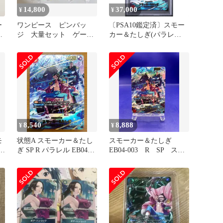
14,800
37,000
¥
¥
ー
ワンピース ピンバッ
〔PSA10鑑定済〕スモー
カ
ジ 大量セット ゲーム
カー＆たしぎ(パラレ
レ
DEポン！ キャラコレ
ル/illust:Bashikou)【SP】
o-
2002
{EB04-003}
8,540
8,888
¥
¥
モ
状態A スモーカー＆たし
スモーカー＆たしぎ
-
ぎ SP R パラレル EB04-
EB04-003 R SP スペ
003 ワンピースカード
シャル
ONEPIECE