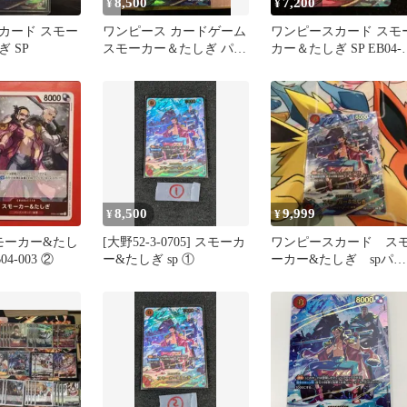
8,500
7,200
¥
¥
カード スモー
ワンピース カードゲーム
ワンピースカード スモ
 SP
スモーカー＆たしぎ パラ
カー＆たしぎ SP EB04-
レルカード
003
8,500
9,999
¥
¥
モーカー&たし
[大野52-3-0705] スモーカ
ワンピースカード ス
4-003 ②
ー&たしぎ sp ①
ーカー&たしぎ spパラ
レル