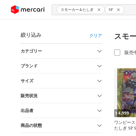
ンツにスキップ
スモーカー＆たしぎ
SP
絞り込み
スモー
クリア
カテゴリー
販売
ブランド
サイズ
販売状況
出品者
4,999
¥
ワンピース
商品の状態
たしぎ SP S