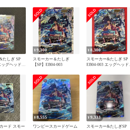
シス
グヘッドクライシス
9,300
8,300
¥
¥
たしぎ SP
スモーカー＆たしぎ
スモーカー&たしぎ SP
3 エッグヘッドク
【SP】EB04-003
EB04-003 エッグヘッド
ライシス
8,555
9,333
¥
¥
カード スモー
ワンピースカードゲーム
スモーカー&たしぎSP