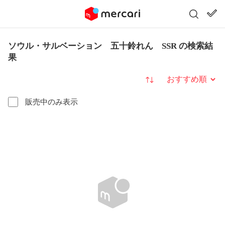
ソウル・サルベーション 五十鈴れん SSR の検索結
果
並び替え
販売中のみ表示