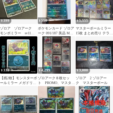
399
550
5,555
¥
¥
¥
ゾロア ゾロアーク
ポケモンカード ゾロア
マスターボールミラー
モンボミラー sv11W
ーク 091/187 美品 Mボ
15枚 まとめ売り テラス
モンスターボールミラ
ール
タルフェスex 即日発送
ー 進化ライン
333
4,299
3,000
¥
¥
¥
【残2枚】モンスターボ
ゾロアーク８枚セッ
ゾロア 2 ゾロアー
ールミラー メガドリー
ト PROMO、マスター
ク マスターボール
ムex Nのゾロア m2a
ボールミラー、BK、
EBB、XYなど