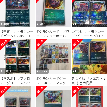
300
500
1,300
¥
¥
¥
【中古】ポケモンカー
ポケモンカード ゾロ
カ*ラ様 ポケモンカー
ドゲーム 059/086[R]：
ア マスターボールミ
ド ゾロアーク ゾロア
(キラ)ゾロアーク(マス
ラー 096/187
マスターボールミラー
ターボールミラー)
1,010
7,777
1,690
¥
¥
¥
【マスボ】ヤブクロ
ポケモンカードゲー
みつき様 リクエスト 2
ン ゾロア ズルッ
ム AR、S、マスター
点 まとめ商品
グ ジヘッド マスタ
ボールミラー34枚
ーボール ミラー W