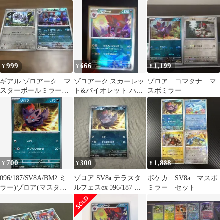
モンスターボールミラ
ー
999
666
1,199
¥
¥
¥
ギアル.ゾロアーク マ
ゾロアーク スカーレッ
ゾロア コマタナ マ
スターボールミラー※
ト&バイオレット ハイ
スボミラー
限定値下げ
クラスパック モンスタ
ーボール
700
300
1,888
¥
¥
¥
096/187/SV8A/BM2 ミ
ゾロア SV8a テラスタ
ポケカ SV8a マスボ
ラー)ゾロア(マスター
ルフェスex 096/187 モ
ミラー セット
ボール)
ンスターボール ミラー