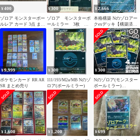
400
300
2,666
¥
¥
¥
ゾロア モンスターボー
ゾロア モンスターボ
本格構築 Nのゾロアー
ルレア カード 3点 まと
ールミラー 3枚
クexデッキ【構築済み
め売り
pci706
デッキ】 即日発送
9,999
300
300
¥
¥
¥
ポケモンカード RR AR
111/193/M2a/MB Nのゾ
Nのゾロア(モンスター
SR まとめ売り
ロア(ボールミラー)
ボールミラー)
111193 4枚セット
「M2a」「MEGAドリ
ームex」
1,600
1,200
699
¥
¥
¥