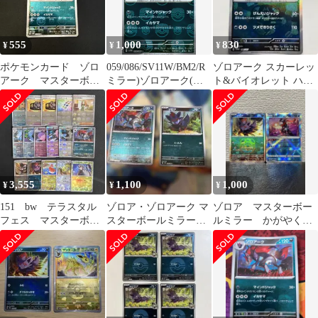
555
1,000
830
¥
¥
¥
ポケモンカード ゾロ
059/086/SV11W/BM2/R
ゾロアーク スカーレッ
アーク マスターボー
ミラー)ゾロアーク(マ
ト&バイオレット ハイ
ルミラー bw
スターボール柄)
クラスパック マスター
ボールミラー
3,555
1,100
1,000
¥
¥
¥
151 bw テラスタル
ゾロア・ゾロアーク マ
ゾロア マスターボー
フェス マスターボー
スターボールミラーセ
ルミラー かがやくゲ
ルミラー 17枚 まと
ット
ッコウガ 2枚セット
め売り