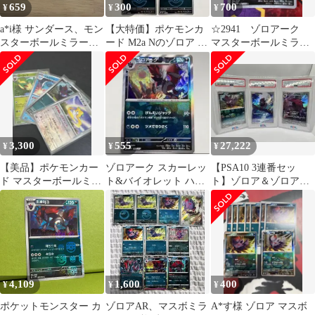
659
300
700
¥
¥
¥
a*i様 サンダース、モン
【大特価】ポケモンカ
☆2941 ゾロアーク
スターボールミラー
ード M2a Nのゾロア ボ
マスターボールミラ
おまけ（ゾロアマス
ールミラー 4枚
ー 059/086
ボ）
3,300
555
27,222
¥
¥
¥
【美品】ポケモンカー
ゾロアーク スカーレッ
【PSA10 3連番セッ
ド マスターボールミラ
ト&バイオレット ハイ
ト】ゾロア＆ゾロアー
ー 4枚セット（ジラー
クラスパック マスター
ク ホワイトフレア収録
チ、リーフィア他
ボールミラー
4,109
1,600
400
¥
¥
¥
ポケットモンスター カ
ゾロアAR、マスボミラ
A*す様 ゾロア マスボ