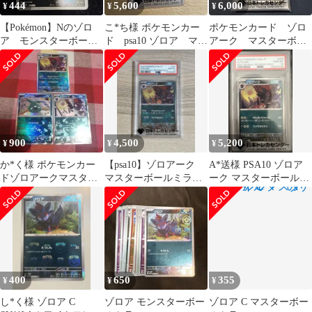
444
5,600
6,000
¥
¥
¥
【Pokémon】Nのゾロ
こ*ち様 ポケモンカー
ポケモンカード ゾロ
ア モンスターボール
ド psa10 ゾロア マス
アーク マスターボー
ミラー
ターボール 96/187
ルミラー PSA10
900
4,500
5,200
¥
¥
¥
か*く様 ポケモンカー
【psa10】ゾロアーク
A*送様 PSA10 ゾロア
ドゾロアークマスター
マスターボールミラー
ーク マスターボールミ
ボールミラー他2枚セッ
仕様
ラー ポケモンカード
ト
400
650
355
¥
¥
¥
し*く様 ゾロア C
ゾロア モンスターボー
ゾロア C マスターボー