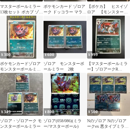
マスターボールミラー
ポケモンカード ゾロア
【ポケカ】 ヒスイゾ
13枚セット ポカブ ゾロ
ーク ドッコラー マラカ
ロア 【モンスターボ
ア ゾロアーク ツタージ
ッチマスターボールミ
ールミラー】 エラー
ャなど
ラー
品
300
600
999
¥
¥
¥
ポケモンカードゾロア
ゾロア モンスターボ
【マスターボールミラ
モンスターボールミラ
ールミラー 2枚
ー】ゾロアークR
ー仕様
SV11W ホワイトフレア
059/086
349
800
500
¥
¥
¥
ゾロア・ゾロアーク モ
ゾロア(058/086)(ミラ
Nのゾロア Nのゾロア
ンスターボールミラー
ー/マスターボール)
ークex 悪タイプミラー