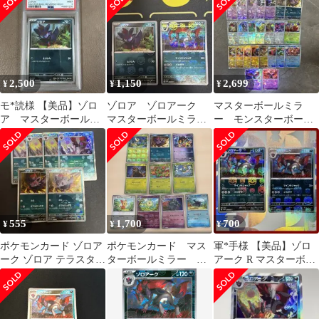
ールミラー 32枚
ムex
AR141/08
2,500
1,150
2,699
¥
¥
¥
モ*読様 【美品】ゾロ
ゾロア ゾロアーク
マスターボールミラ
ア マスターボールミ
マスターボールミラ
ー モンスターボール
ラー PSA9
ー 058/086 059/086
ミラー テラスタルフ
ェスex まとめ売り
555
1,700
700
¥
¥
¥
ポケモンカード ゾロア
ポケモンカード マス
軍*手様 【美品】ゾロ
ーク ゾロア テラスタル
ターボールミラー テ
アーク R マスターボー
フェス モンスターボー
ラスタルフェスex
ルミラー sv11W 2枚
ルミラー