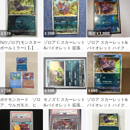
339
398
1,000
¥
¥
現在 ¥
Nのゾロア(モンスター
ゾロア C スカーレット
ゾロア スカーレット&
ボールミラー)【-】
&バイオレット 拡張パ
バイオレット ハイクラ
{111/193} [M2a]
ック ホワイトフレア キ
スパック テラスタルフ
ラ マス…
ェスex キ…
750
340
600
¥
¥
¥
ポケモンカード ゾロ
モノズ C スカーレット
ゾロア スカーレット&
ア、ウルガモス、ヒヤ
&バイオレット 拡張パ
バイオレット ハイクラ
ッキーマスターボール
ック ホワイトフレア キ
スパック テラスタルフ
ミラー3枚セット
ラ ミラ…
ェスex キ…