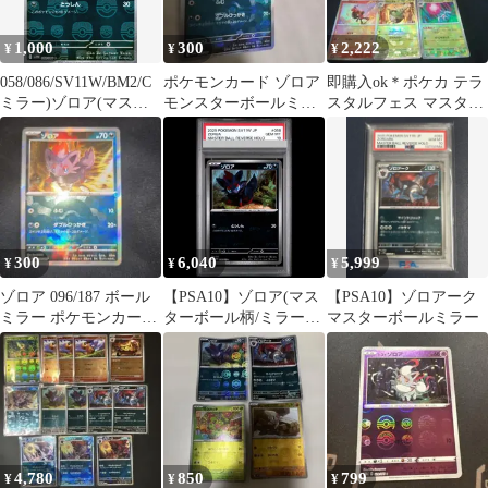
1,000
300
2,222
¥
¥
¥
058/086/SV11W/BM2/C
ポケモンカード ゾロア
即購入ok＊ポケカ テラ
ミラー)ゾロア(マスタ
モンスターボールミラ
スタルフェス マスター
ーボール柄)
ー
ボールミラー 10種
300
6,040
5,999
¥
¥
¥
ゾロア 096/187 ボール
【PSA10】ゾロア(マス
【PSA10】ゾロアーク
ミラー ポケモンカード
ターボール柄/ミラー仕
マスターボールミラー
ゲーム BB01
様) C 058/086 1枚
4,780
850
799
¥
¥
¥