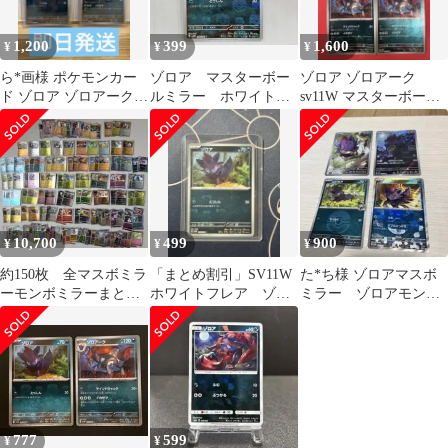
1,200
399
1,600
¥
¥
¥
ら*画様 ポケモンカー
ゾロア マスターボー
ゾロア ゾロアーク
ド ゾロア ゾロアーク 2
ルミラー ホワイトフ
sv11W マスターボール
枚セット マスターボー
レア ポケモンカード
ミラー 4枚セット
ルミラー
10,700
499
900
¥
¥
¥
約150枚 全マスボミラ
「まとめ割引」SV11W
た*ち様 ゾロアマスボ
ーモンボミラーまとめ
ホワイトフレア ゾロ
ミラー ゾロアモンボ
売り 第2、4、5世代進
ア マスターボール
ミラー ゾロアAR Nの
化ライン
ゾロアAR4点
777
599
¥
¥