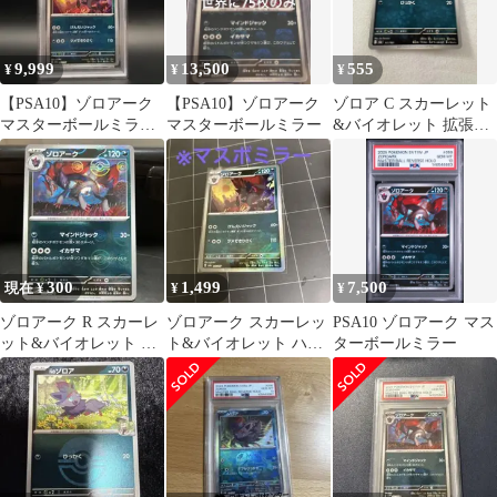
9,999
13,500
555
¥
¥
¥
【PSA10】ゾロアーク
【PSA10】ゾロアーク
ゾロア C スカーレット
マスターボールミラー
マスターボールミラー
&バイオレット 拡張パ
ポケモンカード ポケカ
ック ホワイトフレア キ
ラ マス…
300
1,499
7,500
現在 ¥
¥
¥
ゾロアーク R スカーレ
ゾロアーク スカーレッ
PSA10 ゾロアーク マス
ット&バイオレット 拡
ト&バイオレット ハイ
ターボールミラー
張パック ホワイトフレ
クラスパック テラスタ
ア キラ …
ルフェスex…