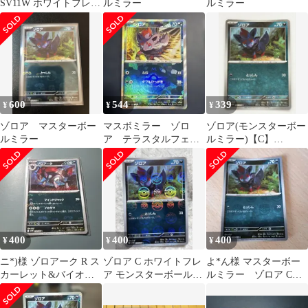
SV11W ホワイトフレア
ルミラー
ルミラー
058/086
600
544
339
¥
¥
¥
ゾロア マスターボー
マスボミラー ゾロ
ゾロア(モンスターボー
ルミラー
ア テラスタルフェス
ルミラー)【C】
ex 096/187 マスターボ
{058/086} [SV11W]
ールミラー
400
400
400
¥
¥
¥
ニ*)様 ゾロアーク R ス
ゾロア C ホワイトフレ
よ*ん様 マスターボー
カーレット&バイオレ
ア モンスターボール
ルミラー ゾロア C
ット マスボミラー
ミラー 058/086
SV11W ホワイトフレア
058/