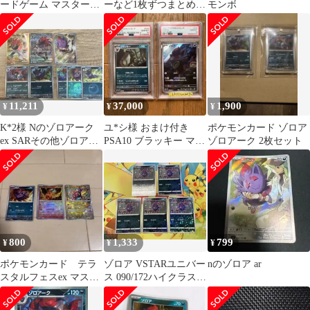
ードゲーム マスターボ
ーなど1枚ずつまとめ売
モンボ
ール ミラー SV11W ゾ
り
ロアーク R 059
11,211
37,000
1,900
¥
¥
¥
K*2様 Nのゾロアーク
ユ*シ様 おまけ付き
ポケモンカード ゾロア
ex SARその他ゾロア、
PSA10 ブラッキー マス
ゾロアーク 2枚セット
ゾロアークセット
ターボールミラー ポケ
モンカー
800
1,333
799
¥
¥
¥
ポケモンカード テラ
ゾロア VSTARユニバー
nのゾロア ar
スタルフェスex マスタ
ス 090/172ハイクラスパ
ーボールミラー まと
ックミラー計5枚
め売り