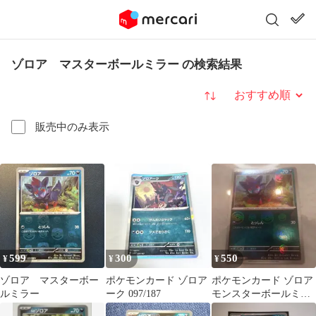
ゾロア マスターボールミラー の検索結果
並び替え
販売中のみ表示
599
300
550
¥
¥
¥
ゾロア マスターボー
ポケモンカード ゾロア
ポケモンカード ゾロア
ルミラー
ーク 097/187
モンスターボールミラ
ー sv11B 058/086