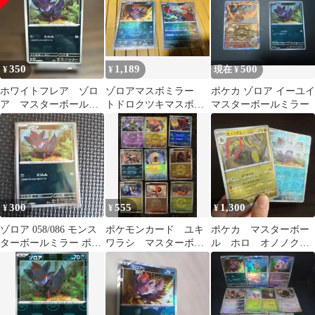
350
1,189
500
¥
¥
現在 ¥
ホワイトフレア ゾロ
ゾロアマスボミラー
ポケカ ゾロア イーユイ
ア マスターボールミ
トドロクツキマスボミ
マスターボールミラー
ラー
ラー
300
555
1,300
¥
¥
¥
ゾロア 058/086 モンス
ポケモンカード ユキ
ポケカ マスターボー
ターボールミラー ポケ
ワラシ マスターボー
ル ホロ オノノク
モンカード BB01-00
ルミラー ゾロアー
ス ゾロア zorua
ク モンスターボール
haxorus
ミ