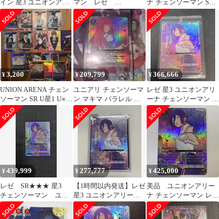
イン 星3 ユニオンアリ
マン レゼ
ナ チェンソーマン SR
ーナ パラレル
SR★★★ 星3 パラレ
星3 レゼ ★★★
ル ワンオーナー品
3,200
209,799
366,666
¥
¥
¥
UNION ARENA チェン
ユニアリ チェンソーマ
レゼ 星3 ユニオンアリ
ソーマン SR U星1 U⭐︎1
ン マキマ パラレル 星3
ーナ チェンソーマン ワ
まとめ売り
SR★★★
ンオーナー品 専用
439,999
277,777
425,000
¥
¥
¥
レゼ SR★★★ 星3
【1時間以内発送】レゼ
美品 ユニオンアリー
チェンソーマン ユニ
星3 ユニオンアリーナ
ナ チェンソーマン レゼ
オンアリーナ
チェンソーマン ワンオ
SR★★★ 星3 パラレル
ーナー品