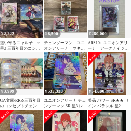
3
031
2,222
6,500
280,000
¥
¥
¥
這い寄るニャル子 sr
チェンソーマン ユニ
ARS10+ ユニオンアリ
星3 三百年目のコンセ
オンアリーナ マキ
ーナ アークナイツ
プトチェンジ rrr
マ パワー パラレル
チェン 星3
3,999
533,333
54,000
¥
¥
¥
GA文庫/RRR/三百年目
ユニオンアリーナ チェ
美品 パワー SR★★ サ
のコンセプトチェンジ/
ンソーマン SR 星3 レ
イン パラレル 星2
高原の魔女 アズサ 8枚
ゼ ★★★ パラレル
UA53BT/CSM-1-061 ユ
セット
ニオンアリーナ チェン
ソーマン ID P578