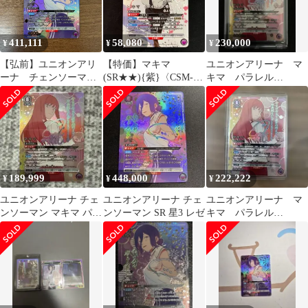
411,111
58,080
230,000
¥
¥
¥
【弘前】ユニオンアリ
【特価】マキマ
ユニオンアリーナ マ
ーナ チェンソーマ
(SR★★){紫}〈CSM-1-
キマ パラレル
ン レゼ 星3 パラレ
023〉[チェンソーマン
SR★★★ チェンソーマ
ル サイン
【UA53BT】] ユニアリ
ン 星3
UA53BT/CSM-1-031 SR
パラレル 星2
189,999
448,000
222,222
¥
¥
¥
ユニオンアリーナ チェ
ユニオンアリーナ チェ
ユニオンアリーナ マ
ンソーマン マキマ パラ
ンソーマン SR 星3 レゼ
キマ パラレル
レル 星3 SR★★★
SR★★★ チェンソーマ
ン 星3