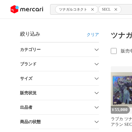
ンツにスキップ
ツナガルコネクト
SECL
絞り込み
ツナガ
クリア
カテゴリー
販売
ブランド
サイズ
販売状況
出品者
55,000
¥
ラブカ ツ
商品の状態
アラン SECL
寺璃奈