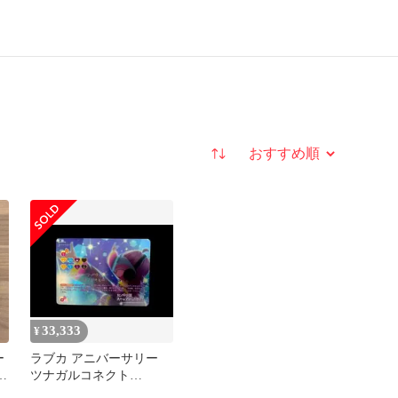
並び替え
33,333
¥
ー
ラブカ アニバーサリー
ト
ツナガルコネクト
SECL 天王寺璃奈