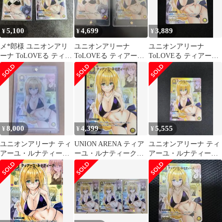
5,100
4,699
3,889
¥
¥
¥
メ*郎様 ユニオンアリ
ユニオンアリーナ
ユニオンアリーナ
ーナ ToLOVEる ティア
ToLOVEる ティアー
ToLOVEる ティアー
ーユ・ルナティーク &
ユ・ルナティーク & 御
ユ・ルナティーク R★
御門
門
星1 パラレル
8,000
4,399
5,555
¥
¥
¥
ユニオンアリーナ ティ
UNION ARENA ティア
ユニオンアリーナ ティ
アーユ・ルナティー
ーユ・ルナティーク
アーユ・ルナティーク
ク 御門涼子 ネメシ
R★ パラレル
R★ パラレル
ス R★ 3枚セット
【ToLOVEる】