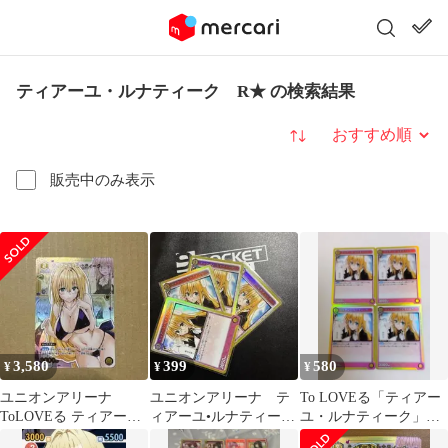
ティアーユ・ルナティーク R★ の検索結果
並び替え
販売中のみ表示
3,580
399
580
¥
¥
¥
ユニオンアリーナ
ユニオンアリーナ テ
To LOVEる「ティアー
ToLOVEる ティアー
ィアーユ•ルナティー
ユ・ルナティーク」
ユ・ルナティーク R★
ク レア 4枚セット
R（レア）４枚セッ