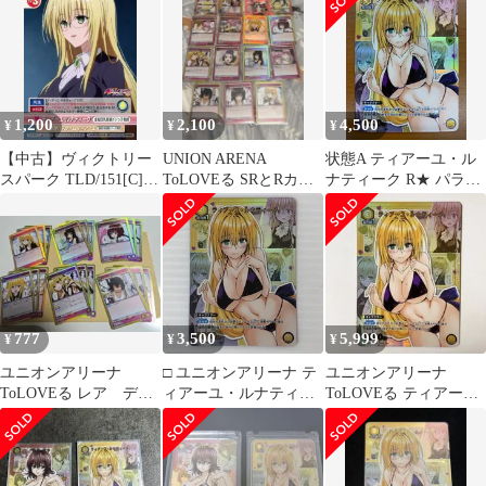
星1 パラレル
ト 黄
1,200
2,100
4,500
¥
¥
¥
【中古】ヴィクトリー
UNION ARENA
状態A ティアーユ・ル
スパーク TLD/151[C]：
ToLOVEる SRとRカー
ナティーク R★ パラレ
ティアーユ・ルナティ
ドセット
ル 星1 UA45BT/TLR-1-
ーク
005 ToLOVEる とらぶ
る ユニオンアリーナ
777
3,500
5,999
¥
¥
¥
ユニオンアリーナ
□ ユニオンアリーナ テ
ユニオンアリーナ
ToLOVEる レア デッ
ィアーユ・ルナティー
ToLOVEる ティアー
キパーツまとめ売り
ク R UA45BT/TLR-1-
ユ・ルナティーク R★
黄色 ②
005 中古品
星1 パラレル
smtani096879