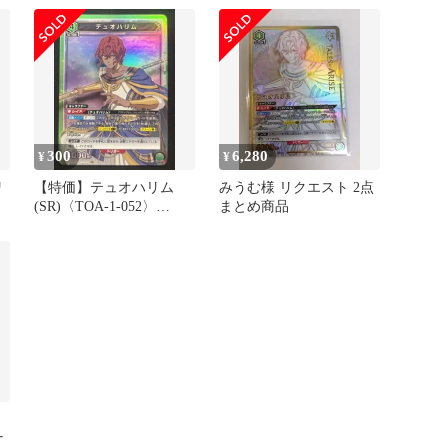
300
6,280
¥
¥
リ
【特価】テュオハリム
みうむ様 リクエスト 2点
(SR)〈TOA-1-052〉
まとめ商品
[UA06BT] ユニアリ テイ
ルズ
ナ