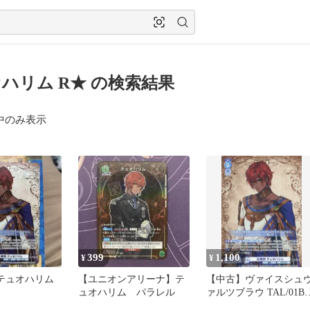
ハリム R★ の検索結果
中のみ表示
399
1,100
¥
¥
 テュオハリム
【ユニオンアリーナ】テ
【中古】ヴァイスシュ
ュオハリム パラレル
ァルツブラウ TAL/01B-
049[CP]：(ホロ)元領将