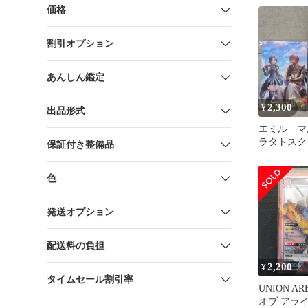
価格
割引オプション
あんしん鑑定
2,300
¥
出品形式
エミル マル
ラタトスク
保証付き整備品
トカード 
ート展
色
発送オプション
配送料の負担
2,200
¥
タイムセール割引率
UNION A
オブ アライズ