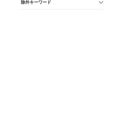
除外キーワード
フェン 他