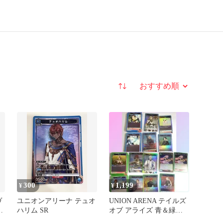
並び替え
300
1,199
¥
¥
ヴ
ユニオンアリーナ テュオ
UNION ARENA テイルズ
ハリム SR
オブ アライズ 青＆緑カ
 テ
ードセット