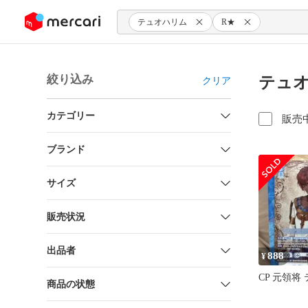
ンツにスキップ
テュオハリム
R★
絞り込み
テュオ
クリア
カテゴリー
販売
ブランド
サイズ
販売状況
出品者
888
¥
CP 元領将
商品の状態