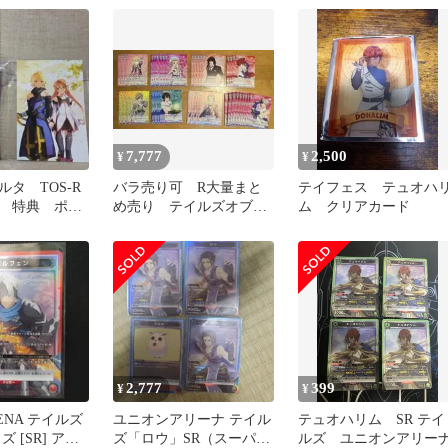
ュオハリム
7,777
2,500
¥
¥
タ TOS-R
バラ売り可 R大量まと
テイフェス テュオハ
 特典 ポス
め売り テイルズオブシ
ム クリアカード
テイルズ ア
リーズ ヴァイスシュヴ
ァルツブラウ
2,777
399
¥
¥
RENA テイルズ
ユニオンアリーナ テイル
テュオハリム SR テイ
 [SR] アル
ズ「ロウ」SR（スーパー
ルズ ユニオンアリー