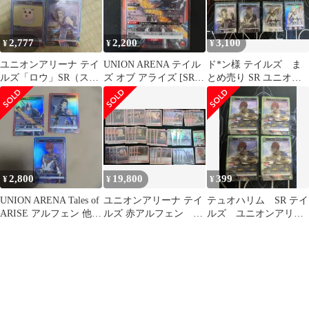
2,777
2,200
3,100
¥
¥
¥
ユニオンアリーナ テイ
UNION ARENA テイル
ド*ン様 テイルズ ま
ルズ「ロウ」SR（スー
ズ オブ アライズ [SR]
とめ売り SR ユニオン
パーレア）3枚セット
アルフェン 他
アリーナ
青
2,800
19,800
399
¥
¥
¥
UNION ARENA Tales of
ユニオンアリーナ テイ
テュオハリム SR テイ
ARISE アルフェン 他2
ルズ 赤アルフェン デ
ルズ ユニオンアリー
枚SR
ッキ
ナ