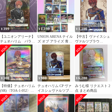
399
1,199
1,100
¥
¥
¥
【ユニオンアリーナ】
UNION ARENA テイル
【中古】ヴァイスシュ
テュオハリム パラレ
ズ オブ アライズ 青＆
ヴァルツブラウ
ル
緑カードセット
TAL/01B-049[CP]：(ホ
ロ)元領将 テュオハリ
ム
300
980
6,280
¥
¥
¥
【特価】テュオハリム
テュオハリム CP ヴァ
みうむ様 リクエスト 2
(SR)〈TOA-1-052〉
イスシュヴァルツブラ
点 まとめ商品
[UA06BT] ユニアリ テ
ウ
イルズ