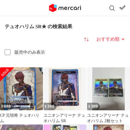
テュオハリム SR★ の検索結果
並び替え
販売中のみ表示
888
300
300
¥
¥
¥
CP 元領将 テュオハリ
ユニオンアリーナ テュ
ユニオンアリーナ テュ
ム
オハリム SR
オハリム 2枚セット