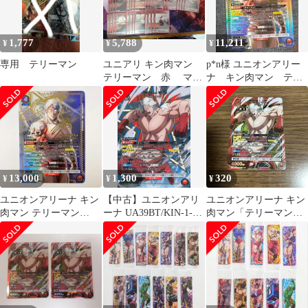
1,777
5,788
11,211
¥
¥
¥
専用 テリーマン
ユニアリ キン肉マン
p*n様 ユニオンアリー
テリーマン 赤 マシ
ナ キン肉マン テリ
ンガンズデッキ
ーマン 星2 パラレル
13,000
1,300
320
¥
¥
¥
ユニオンアリーナ キン
【中古】ユニオンアリ
ユニオンアリーナ キン
肉マン テリーマン
ーナ UA39BT/KIN-1-
肉マン「テリーマン」
SR★★ 星2 パラレル サ
058[SR★]：(キラ)テリ
《パラレル》SR★（ス
イン
ーマン
ーパーレア★）