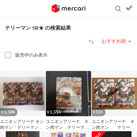
テリーマン SR★ の検索結果
並び替え
販売中のみ表示
1,580
1,555
555
¥
¥
¥
ユニオンアリーナ キン
ユニオンアリーナ キ
ユニオンアリーナ キ
肉マン「テリーマン」
ン肉マン テリーマン
ン肉マン テリーマ
SR（スーパーレア）３
SRパラレル1
ンSR2枚