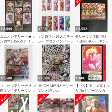
枚セット
2,999
550
2,552
¥
¥
¥
ユニオンアリーナ★キ
キン肉マン 超人ステッ
テリーマン(SR){赤}
ン肉マン(SR)&テリー
カー プロテインバー 10
〈KIN-1-058〉[キン肉
マン(SR)＆ミートくん
種セット
マン] 4枚セット ユニオ
★ユニアリ
ンアリーナ
1,580
1,300
340
¥
¥
¥
ユニオンアリーナ キン
UNION ARENA テリー
【中古】アニメ系トレ
肉マン「テリーマン」
マン パラレル
カ No.3[ノーマルカー
《パラレル》SR★（ス
ド]：ザ・テリーマン
ーパーレア★）