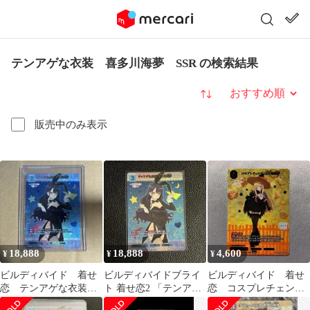
テンアゲな衣装 喜多川海夢 SSR の検索結果
並び替え
販売中のみ表示
18,888
18,888
4,600
¥
¥
¥
ビルディバイド 着せ
ビルディバイドブライ
ビルディバイド 着せ
恋 テンアゲな衣装
ト 着せ恋2 「テンアゲ
恋 コスプレチェンジ
喜多川海夢 SSR
な衣装 喜多川海夢」
喜多川海夢 SSR