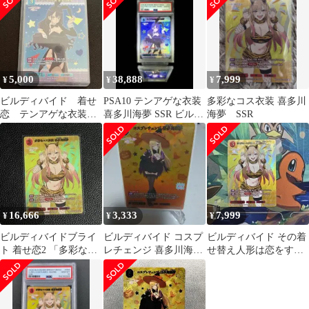
SSR
5,000
38,888
7,999
¥
¥
¥
ビルディバイド 着せ
PSA10 テンアゲな衣装
多彩なコス衣装 喜多川
恋 テンアゲな衣装
喜多川海夢 SSR ビルデ
海夢 SSR
喜多川海夢 SSR
ィバイド 着せ恋
16,666
3,333
7,999
¥
¥
¥
ビルディバイドブライ
ビルディバイド コスプ
ビルディバイド その着
ト 着せ恋2 「多彩なコ
レチェンジ 喜多川海夢
せ替え人形は恋をする
ス衣装 喜多川海夢」
SSR
多彩なコス衣装 喜多川
SSR
海夢 SSR