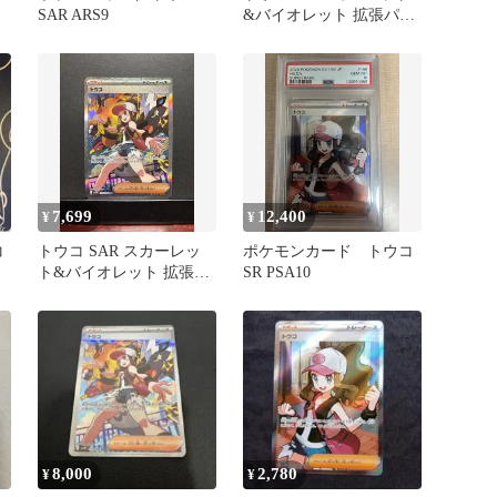
レ
SAR ARS9
&バイオレット 拡張パッ
ク ホワイトフレア キラ
1…
7,699
12,400
¥
¥
コ
トウコ SAR スカーレッ
ポケモンカード トウコ
ト&バイオレット 拡張パ
SR PSA10
ック ホワイトフレア
8,000
2,780
¥
¥