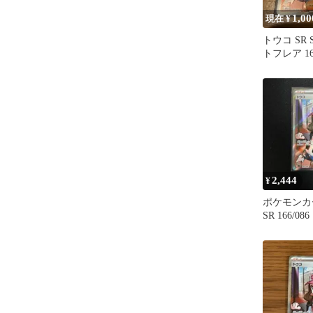
1,00
現在 ¥
トウコ SR 
トフレア 166
2,444
¥
ポケモンカ
SR 166/086