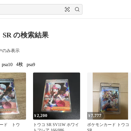
 SR の検索結果
中のみ表示
4枚
psa10
psa9
2,200
7,777
¥
¥
ード トウ
トウコ SR SV11W ホワイ
ポケモンカード トウコ
トフレア 166/086
SR