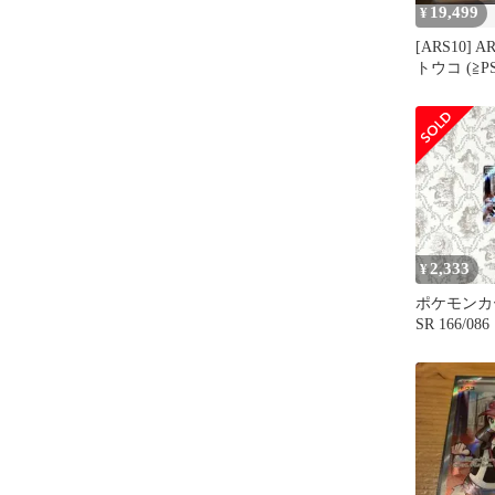
19,499
¥
[ARS10] 
トウコ (≧P
2,333
¥
ポケモンカ
SR 166/086