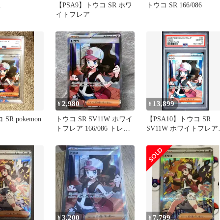
R
【PSA9】トウコ SR ホワ
トウコ SR 166/086
イトフレア
2,980
13,899
¥
¥
 SR pokemon
トウコ SR SV11W ホワイ
【PSA10】トウコ SR
トフレア 166/086 トレー
SV11W ホワイトフレア
ナーズ ポケカ
166/086
3,200
7,799
¥
¥