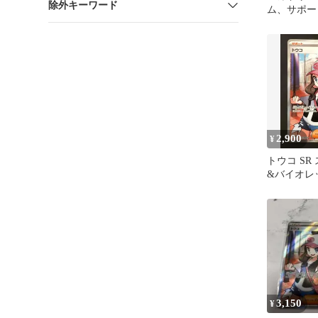
除外キーワード
ム、サポー
売り
2,900
¥
トウコ SR
&バイオレ
ク ホワイ
16
3,150
¥