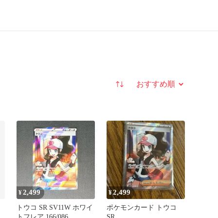
並び替え
2,499
2,499
¥
¥
トウコ SR SV11W ホワイ
ポケモンカード トウコ
トフレア 166/086
SR