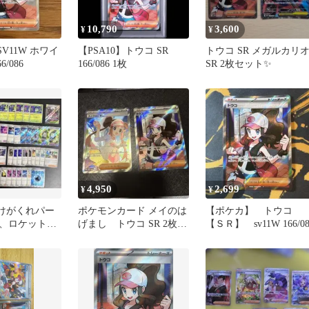
10,790
3,600
¥
¥
SV11W ホワイ
【PSA10】トウコ SR
トウコ SR メガルカリ
/086
166/086 1枚
SR 2枚セット✨
4,950
2,699
¥
¥
ばけがくれパー
ポケモンカード メイのは
【ポケカ】 トウコ
、ロケット団
げまし トウコ SR 2枚セ
【ＳＲ】 sv11W 166/08
ガラスのラッ
ット
ト