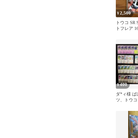
2,500
¥
トウコ SR 
トフレア 166
400
¥
ダ*ィ様 
ツ、トウコ
のアテナ、
パ他 汎用