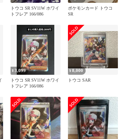
トウコ SR SV11W ホワイ
ポケモンカード トウコ
トフレア 166/086
SR
3,099
8,000
¥
¥
イ
トウコ SR SV11W ホワイ
トウコ SAR
トフレア 166/086