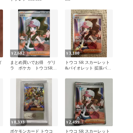
2,682
3,100
¥
¥
イ
まとめ買いでお得 ゲリ
トウコ SR スカーレット
ラ ポケカ トウコSR
&バイオレット 拡張パッ
早い者勝ち
ク ホワイトフレア キラ
8,333
2,499
¥
¥
ポケモンカード トウコ
トウコ SR スカーレット