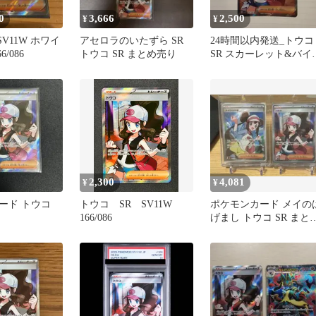
0
3,666
2,500
¥
¥
SV11W ホワイ
アセロラのいたずら SR
24時間以内発送_トウコ
/086
トウコ SR まとめ売り
SR スカーレット&バイ
レット ホワイトフレア
2,300
4,081
¥
¥
ード トウコ
トウコ SR SV11W
ポケモンカード メイの
166/086
げまし トウコ SR まと
売り