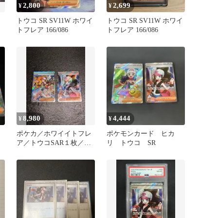
2,800
2,699
¥
¥
トウコ SR SV11W ホワイ
トウコ SR SV11W ホワイ
トフレア 166/086
トフレア 166/086
8,980
4,444
¥
¥
ポケカ／ホワイイトフレ
ポケモンカード ヒカ
ア／トウコSAR１枚／ト
リ トウコ SR
ウコSR１枚／2枚セット