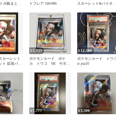
ト26枚まとめ
トフレア 166/086
スカーレット&バイオ
ット ポケモンカード
3,333
12,500
¥
¥
 スカーレット
ポケモンカード ポケ
ポケモンカード トウ
ット 拡張パッ
カ トウコ SR サポー
sr psa10
トフレア キラ
ト 女の子 女子 ホワ
イトフレア
7,777
3,300
¥
¥