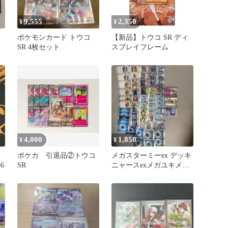
9,555
2,350
¥
¥
オ
ポケモンカード トウコ
【新品】トウコ SR ディ
SR 4枚セット
スプレイフレーム
4,000
1,850
¥
¥
ポケカ 引退品②トウコ
メガスターミーex デッキ
6
SR
ニャースexメガユキメン
コex