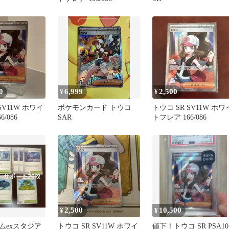
0
6,999
2,500
¥
¥
SV11W ホワイ
ポケモンカード トウコ
トウコ SR SV11W ホワ
/086
SAR
トフレア 166/086
2,500
10,500
¥
¥
ムexスタジア
トウコ SR SV11W ホワイ
値下！トウコ SR PSA10