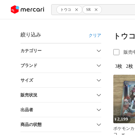
ンツにスキップ
トウコ
SR
絞り込み
トウコ
クリア
カテゴリー
販売
ブランド
3枚
2枚
サイズ
販売状況
出品者
2,199
¥
商品の状態
ポケモンカ
コ sr