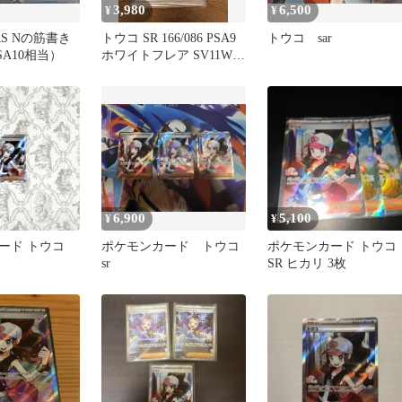
3,980
6,500
¥
¥
ARS Nの筋書き
トウコ SR 166/086 PSA9
トウコ sar
SA10相当）
ホワイトフレア SV11W
ポケカ
6,900
5,100
¥
¥
ード トウコ
ポケモンカード トウコ
ポケモンカード トウコ
sr
SR ヒカリ 3枚