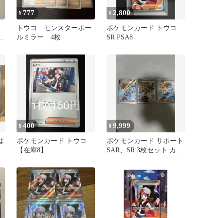
777
2,800
¥
¥
トウコ モンスターボー
ポケモンカード トウコ
オ
ルミラー 4枚
SR PSA8
400
9,999
¥
¥
は
ポケモンカード トウコ
ポケモンカード サポート
め
【在庫8】
SAR、SR 3枚セット カス
ミの元気 トウコ