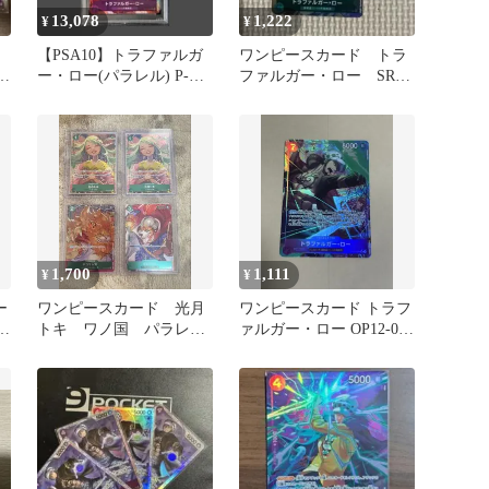
13,078
1,222
¥
¥
【PSA10】トラファルガ
ワンピースカード トラ
2
ー・ロー(パラレル) P-SR
ファルガー・ロー SR
OP05-069 1枚
パラレル OP01-047
1,700
1,111
¥
¥
ー
ワンピースカード 光月
ワンピースカード トラフ
：
トキ ワノ国 パラレ
ァルガー・ロー OP12-073
ル 4枚
SRパラレル