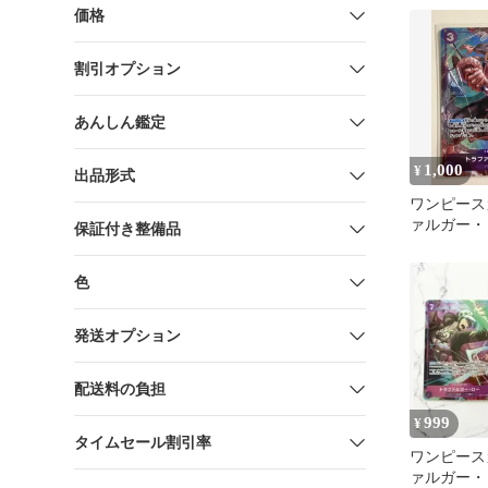
価格
割引オプション
あんしん鑑定
1,000
¥
出品形式
ワンピース
ァルガー・ロー
保証付き整備品
SR★
色
発送オプション
配送料の負担
999
¥
タイムセール割引率
ワンピース
ァルガー・ロー