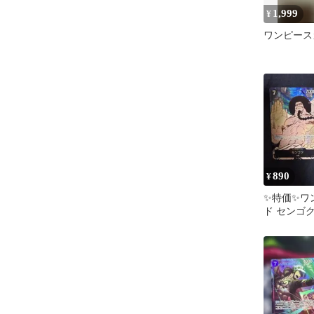
1,999
¥
ワンピース
890
¥
✨特価✨ワ
ド センゴク
ル トラフ
ー プロモ