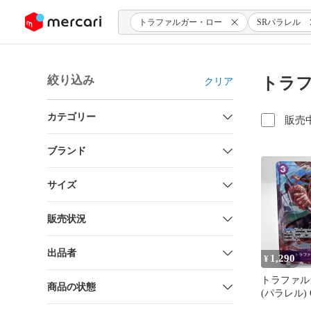
ンツにスキップ
トラファルガー・ロー
SRパラレル
絞り込み
トラフ
クリア
カテゴリー
販売
ブランド
サイズ
販売状況
出品者
1,290
¥
トラファル
商品の状態
(パラレル) O