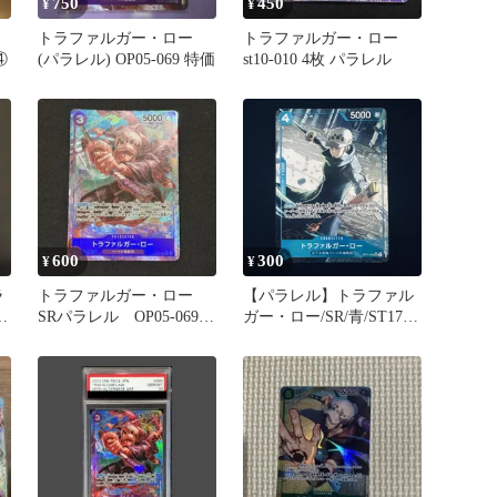
750
450
¥
¥
トラファルガー・ロー
トラファルガー・ロー
④
(パラレル) OP05-069 特価
st10-010 4枚 パラレル
600
300
¥
¥
ラ
トラファルガー・ロー
【パラレル】トラファル
R
SRパラレル OP05-069
ガー・ロー/SR/青/ST17-
ワンピースカード
002