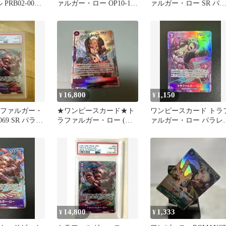
PRB02-002
ァルガー・ロー OP10-119
ァルガー・ロー SR パ
SEC パラレル
レル
16,800
1,150
¥
¥
トラファルガー・
★ワンピースカード★ト
ワンピースカード トラ
069 SR パラレ
ラファルガー・ロー (パ
ァルガー・ロー パラレ
ラレル) ST10-010
ル OP12-073
14,800
1,333
¥
¥