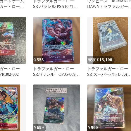
カードゲーム
トラファルガー・ロー
ワンピース ROMANC
ガー・ロー
SR パラレル PSA10 ワン
DAWNトラファルガー
 SRパラレル
ピースカード
ロー SR
555
15,100
¥
現在 ¥
ガー・ロー
トラファルガー・ロー
トラファルガー・ロー
RB02-002
SRパラレル OP05-069
SR スーパーパラレル(
ワンピースカード
ミパラ) OP05-0
699
900
¥
¥