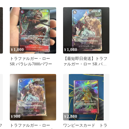
1,000
1,080
¥
¥
トラファルガー・ロー
【最短即日発送】トラフ
SR パラレル7000パワー
ァルガー・ロー SR パラ
レル 黒 EB02-045
900
2,880
¥
¥
フ
トラファルガー・ロー
ワンピースカード トラ