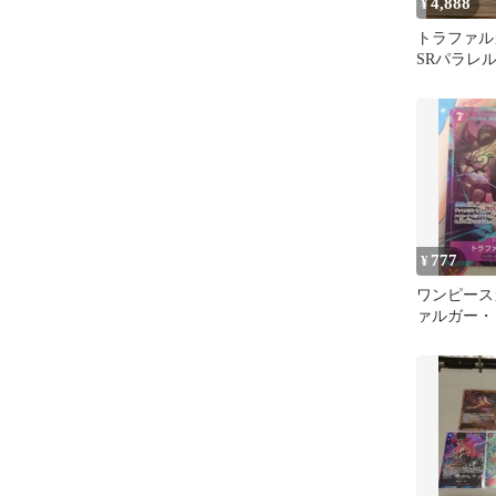
4,888
¥
トラファル
SRパラレル S
セット
777
¥
ワンピース
ァルガー・ロー
SR パラレ