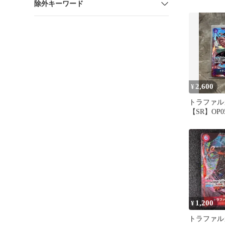
除外キーワード
SRパラレル
2,600
¥
トラファル
【SR】OP05
1,200
¥
トラファル