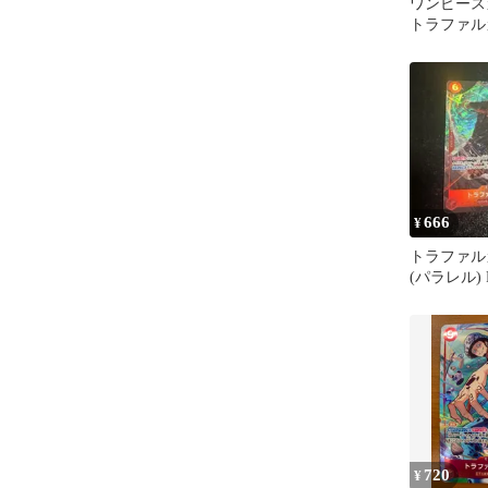
ワンピース
トラファル
OP05-069
666
¥
トラファル
(パラレル) P
720
¥