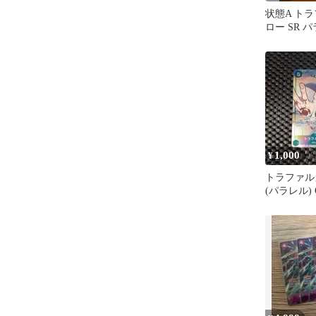
状態A ト
ロー SR パ
009 ワン
ONEPIECE
1,000
¥
トラファル
(パラレル) O