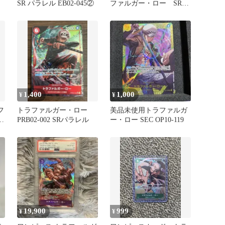
ラ
SR パラレル EB02-045②
ファルガー・ロー SR
パラレル ST10-010
1,400
1,000
¥
¥
フ
トラファルガー・ロー
美品未使用トラファルガ
PRB02-002 SRパラレル
ー・ロー SEC OP10-119
19,900
999
¥
¥