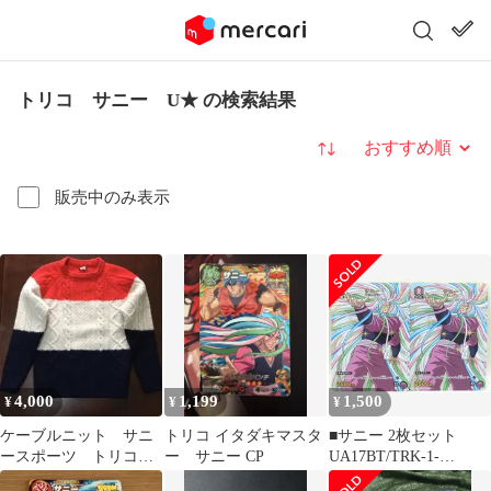
トリコ サニー U★ の検索結果
並び替え
販売中のみ表示
4,000
1,199
1,500
¥
¥
¥
ケーブルニット サニ
トリコ イタダキマスタ
■サニー 2枚セット
ースポーツ トリコロ
ー サニー CP
UA17BT/TRK-1-
ール
076[U★] トリコ ユニオ