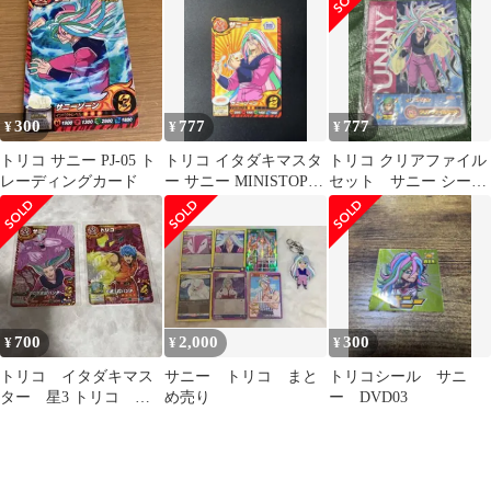
ンアリーナ 中古品(080)
300
777
777
¥
¥
¥
トリコ サニー PJ-05 ト
トリコ イタダキマスタ
トリコ クリアファイル
レーディングカード
ー サニー MINISTOP-
セット サニー シール
03 ミニストップ限定プ
付きココ
ロモ
700
2,000
300
¥
¥
¥
トリコ イタダキマス
サニー トリコ まと
トリコシール サニ
ター 星3 トリコ サ
め売り
ー DVD03
ニー