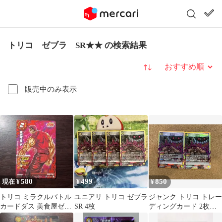
トリコ ゼブラ SR★★ の検索結果
並び替え
販売中のみ表示
580
499
850
現在 ¥
¥
¥
トリコ ミラクルバトル
ユニアリ トリコ ゼブラ
ジャンク トリコ トレー
カードダス 美食屋ゼブ
SR 4枚
ディングカード 2枚セ
ラ JS01-03
ット ユニオンアリーナ