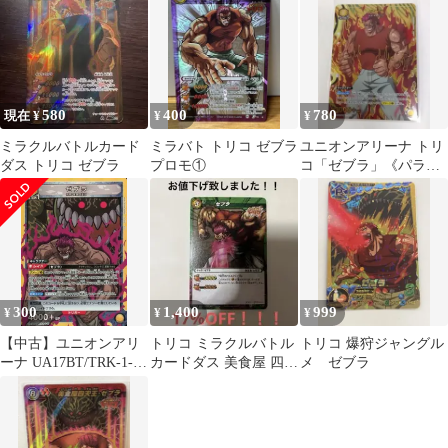
580
400
780
現在 ¥
¥
¥
ミラクルバトルカード
ミラバト トリコ ゼブラ
ユニオンアリーナ トリ
ダス トリコ ゼブラ
プロモ①
コ「ゼブラ」《パラレ
ル》R★（レア★）
黄
300
1,400
999
¥
¥
¥
【中古】ユニオンアリ
トリコ ミラクルバトル
トリコ 爆狩ジャングル
ーナ UA17BT/TRK-1-
カードダス 美食屋 四天
メ ゼブラ
017[SR]：(キラ)ゼブラ
王 ゼブラ カード