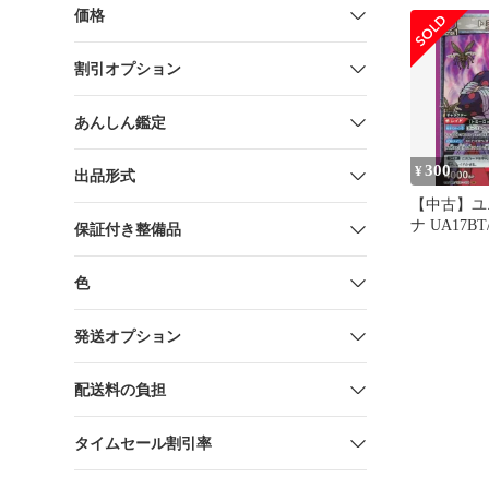
価格
割引オプション
あんしん鑑定
300
¥
出品形式
【中古】ユ
ナ UA17BT/
保証付き整備品
091[SR]
ッド
色
発送オプション
配送料の負担
タイムセール割引率