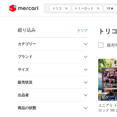
ンツにスキップ
トリコ
トミーロッド
SR★
絞り込み
トリコ
クリア
カテゴリー
販売
ブランド
サイズ
販売状況
出品者
555
¥
ユニアリ 
商品の状態
ロッド SR 