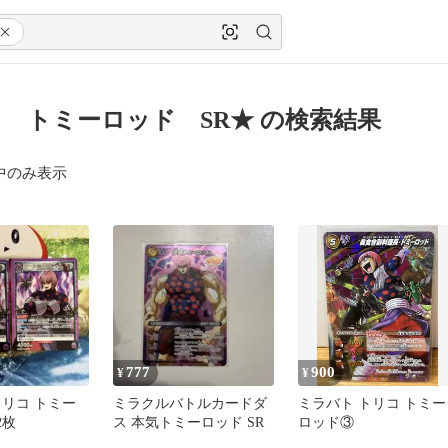
 トミーロッド SR★ の検索結果
中のみ表示
777
900
¥
¥
トリコ トミー
ミラクルバトルカードダ
ミラバト トリコ トミー
2枚
ス 本気トミーロッド SR
ロッド③