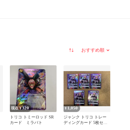
並び替え
320
1,050
現在 ¥
¥
トリコ トミーロッド SR
ジャンク トリコ トレー
カード ミラバト
ディングカード 5枚セッ
ト ユニオンアリーナ