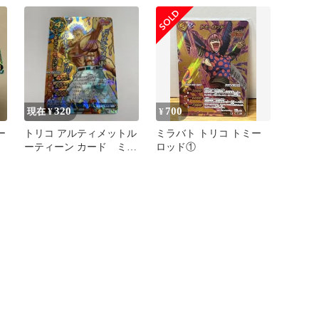
320
700
現在 ¥
¥
ー
トリコ アルティメットル
ミラバト トリコ トミー
ーティーン カード ミラ
ロッド①
バト pレア