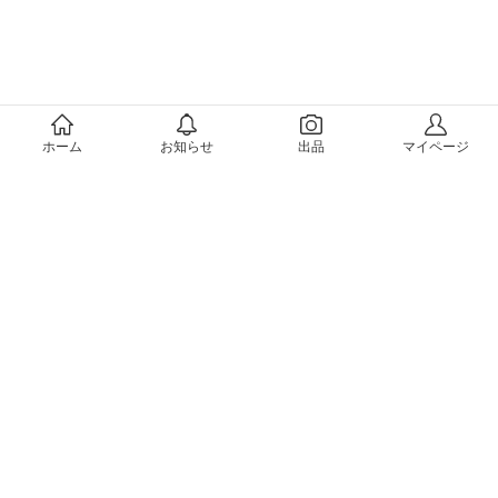
メルカリについて
ホーム
お知らせ
出品
マイページ
会社概要（運営会社）
採用情報
プレスリリース
公式ブログ
プレスキット
メルカリUS
メルカリShops
m department（エムデパ）
ヘルプ
ヘルプセンター（ガイド・お問い合わせ）
メルカリShopsでショップを開設する
メルカリShops ショップ管理画面にログイン
メルカリShops出店者向けガイド
お問い合わせ一覧