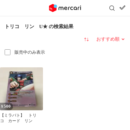
トリコ リン U★ の検索結果
並び替え
販売中のみ表示
500
¥
【ミラバト】 トリ
コ カード リン