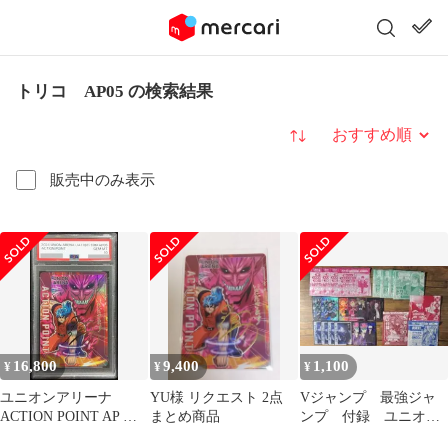
トリコ AP05 の検索結果
並び替え
販売中のみ表示
16,800
9,400
1,100
¥
¥
¥
ユニオンアリーナ
YU様 リクエスト 2点
Vジャンプ 最強ジャ
ACTION POINT AP ト
まとめ商品
ンプ 付録 ユニオン
リコ UA17BT/TRK-1-
アリーナ カード22枚