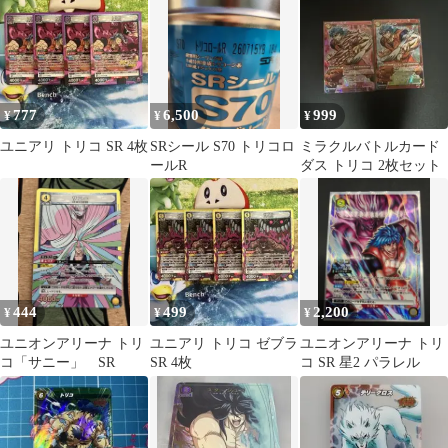
777
6,500
999
¥
¥
¥
ユニアリ トリコ SR 4枚
SRシール S70 トリコロ
ミラクルバトルカード
ールR
ダス トリコ 2枚セット
444
499
2,200
¥
¥
¥
ユニオンアリーナ トリ
ユニアリ トリコ ゼブラ
ユニオンアリーナ トリ
コ「サニー」 SR
SR 4枚
コ SR 星2 パラレル