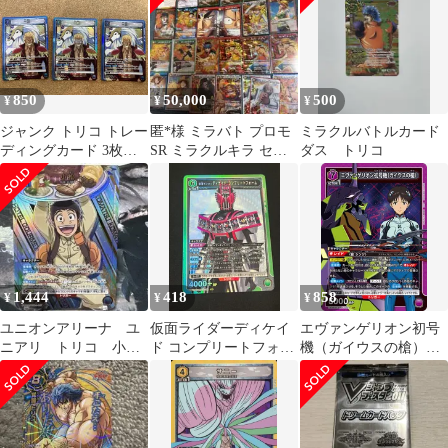
850
50,000
500
¥
¥
¥
ジャンク トリコ トレー
匿*️様 ミラバト プロモ
ミラクルバトルカード
ディングカード 3枚セ
SR ミラクルキラ セッ
ダス トリコ
ット ユニオンアリーナ
ト 絵柄違い
1,444
418
858
¥
¥
¥
ユニオンアリーナ ユ
仮面ライダーディケイ
エヴァンゲリオン初号
ニアリ トリコ 小
ド コンプリートフォー
機（ガイウスの槍）
松 SR パラレル
ム(SR){緑}〈KMR-2-
(SR){紫}〈EVA-1-033〉
069〉[EX12BT]ユニオ
[ヱヴァンゲリヲン新劇
ンアリーナ
場版]ユニオンアリーナ