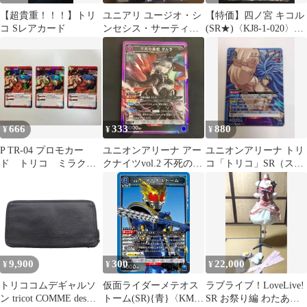
【超貴重！！！】トリ
ユニアリ ユージオ・シ
【特価】四ノ宮 キコル
コ Sレアカード
ンセシス・サーティツ
(SR★)〈KJ8-1-020〉
ー パラレル SR★★ 星2
[UA28BT] ユニアリ ユ
ニオンアリーナ パラレ
ル
666
333
880
¥
¥
¥
P TR-04 プロモカー
ユニオンアリーナ アー
ユニオンアリーナ トリ
ド トリコ ミラクル
クナイツvol.2 不死の黒
コ「トリコ」SR（スー
バトルカードダス 3枚
蛇 タルラ SR
パーレア） 青
9,900
300
22,000
¥
¥
¥
トリココムデギャルソ
仮面ライダーメテオス
ラブライブ！LoveLive!
ン tricot COMME des
トーム(SR){青}〈KMR-
SR お祭り編 わたあめ