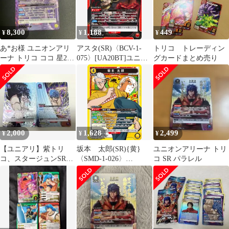
8,300
1,188
449
¥
¥
¥
あ*お様 ユニオンアリ
アスタ(SR)〈BCV-1-
トリコ トレーディン
ーナ トリコ ココ 星2パ
075〉[UA20BT]ユニオ
グカードまとめ売り
ラレル SR☆☆
ンアリーナ
2,000
1,628
2,499
¥
¥
¥
【ユニアリ】紫トリ
坂本 太郎(SR){黄}
ユニオンアリーナ トリ
コ、スタージュンSR★
〈SMD-1-026〉
コ SR パラレル
つながるイラスト
[SAKAMOTO DAYS]ユ
ニオンアリーナ