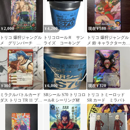
2,000
4,200
580
¥
¥
現在 ¥
トリコ 爆狩ジャングル
トリコロールＲ サン
トリコ 爆狩ジャングル
メ グリンパーチ ブ
ライズ コーキング
メ 鈴 キャラクターカー
レスバズーカ
ド T12-10
300
6,000
320
¥
¥
現在 ¥
ミラクルバトルカード
SRシール S70 トリコロ
トリコ トミーロッド
ダス トリコ TR 11 プロ
ールR シーリング材
SR カード ミラバト
モ