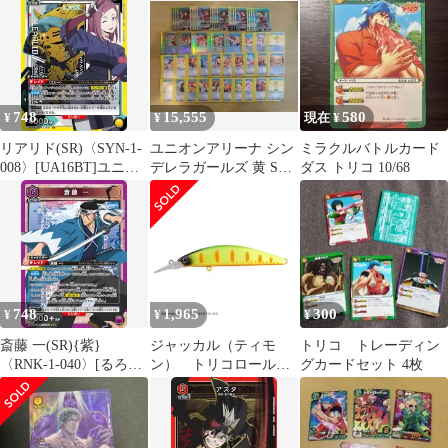
コ
セット
748
15,555
580
¥
¥
現在 ¥
リアリド(SR)〈SYN-1-
ユニオンアリーナ シン
ミラクルバトルカード
008〉[UA16BT]ユニオ
デレラガールズ 黄 SR
ダス トリコ 10/68
ンアリーナ
以下各4枚セット未使用
～プレイ
748
1,965
300
¥
¥
¥
斎藤 一(SR){紫}
ジャッカル（ティモ
トリコ トレーディン
〈RNK-1-040〉[るろう
ン） トリコロールＧ
グカードセット 4枚
に剣心 －明治剣客浪漫
Ｔ ７２ＳＲ－Ｆ ホ
譚－]ユニオンアリーナ
ットヤマメ