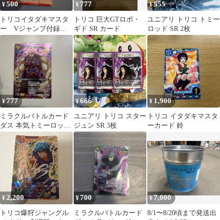
500
777
555
¥
¥
¥
トリコイタダキマスタ
トリコ 巨大GTロボ・
ユニアリ トリコ トミー
ー Vジャンプ付録
ギド SR カード
ロッド SR 2枚
PJ-10
777
666
1,900
¥
¥
¥
ミラクルバトルカード
ユニアリ トリコ スター
トリコ イタダキマスタ
ダス 本気トミーロッド
ジュン SR 3枚
ーカード 鈴
SR
2,200
700
7,000
¥
¥
¥
トリコ爆狩ジャングル
ミラクルバトルカード
8/1〜8/20頃まで発送出