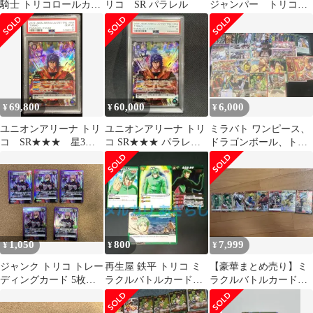
騎士 トリコロールカラ
リコ SR パラレル
ジャンパー トリコロ
ーバッグ ハンドバッグ
ールカラー 初期タグ
紺 赤
SR⭐️
69,800
60,000
6,000
¥
¥
¥
ユニオンアリーナ トリ
ユニオンアリーナ トリ
ミラバト ワンピース、
コ SR★★★ 星3
コ SR★★★ パラレ
ドラゴンボール、トリ
UA17BT/RLY-1-054
ル 星3 PSA10
コまとめ売り
PSA10
1,050
800
7,999
¥
¥
¥
ジャンク トリコ トレー
再生屋 鉄平 トリコ ミ
【豪華まとめ売り】ミ
ディングカード 5枚セ
ラクルバトルカードダ
ラクルバトルカードダ
ット ユニオンアリーナ
ス ミラバト
ス 引退品 （超Ω・SR・
プロモ多数）