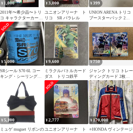
1,000
3,000
399
¥
¥
¥
2011年〜希少品〜トリ
ユニオンアリーナ ト
UNION ARENA トリコ
コ キャラクターカード
リコ SR パラレル
ブースターパック 2パ
4枚セット
ック分12枚セットSR
5,000
9,600
750
¥
¥
¥
SRシール S70 6L コー
ミラクルバトルカード
ジャンク トリコ トレー
キング・シーリング用
ダス トリコ鉄平
ディングカード 2枚セ
トリコロールR
ット ユニオンアリーナ
5,100
2,777
170,000
¥
¥
¥
ミュゲ muguet リボンの
ユニオンアリーナ ト
⭐️HONDA ヴィンテージ