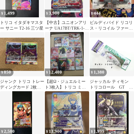
1,499
3,900
444
¥
¥
¥
トリコ イタダキマスタ
【中古】ユニオンアリ
ビルディバイド リコリ
ー サニー T2-16 三ツ星
ーナ UA17BT/TRK-1-
ス・リコイル ファース
054[SR★]：(キラ)トリ
トリコリス 錦木千束
コ
SR 2枚
850
12,400
1,380
¥
¥
¥
ジャンク トリコ トレー
【超Ω・ジュエルミー
ジャッカル ティモン
ディングカード 2枚セ
ト3枚入】トリコ ミラ
トリコロール GT
ット ユニオンアリーナ
バト R・SR 大量まとめ
88SR-F (03-9303190012)
売り
2,500
13,900
1,999
¥
¥
¥