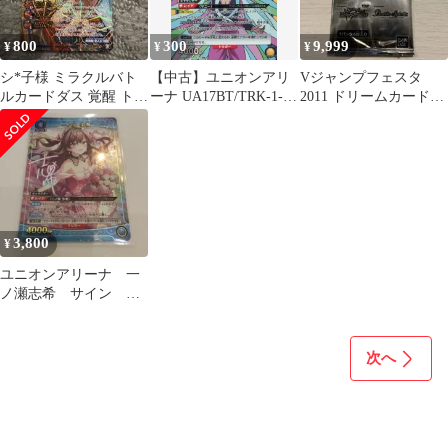
800
300
9,999
¥
¥
¥
シ*子様 ミラクルバト
【中古】ユニオンアリ
Vジャンプフェスタ
ルカードダス 覚醒 トリ
ーナ UA17BT/TRK-1-
2011 ドリームカードパ
コ
013[SR]：(キラ)サニー
ック
3,800
¥
ユニオンアリーナ 一
ノ瀬志希 サイン パ
ラレル
次へ