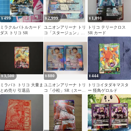
499
2,999
1,891
¥
¥
¥
ミラクルバトルカード
ユニオンアリーナ トリ
トリコ テリークロス
ダス トリコ SR
コ「スタージュン」
SR カード
《パラレル》SR★（ス
ーパーレア★）
3,500
880
444
¥
¥
¥
ミラバト トリコ 大量ま
ユニオンアリーナ トリ
トリコイタダキマスタ
とめ売り 引退品
コ「小松」SR（スーパ
ー 怪鳥ゲロルド
ーレア）２枚セット
青