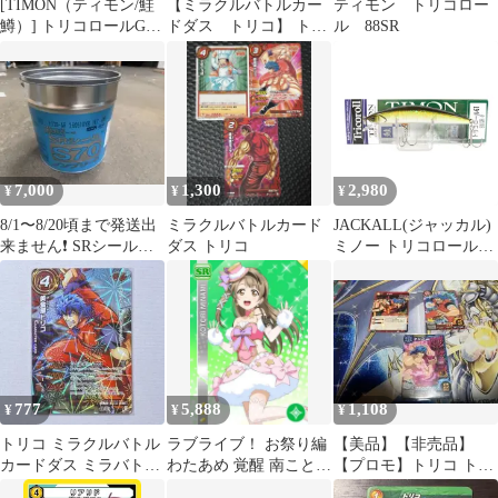
[TIMON（ティモン/鮭
【ミラクルバトルカー
ティモン トリコロー
鱒）] トリコロールGT
ドダス トリコ】 トッ
ル 88SR
72SR-F ライムヤマメ
プレア・レアまとめ
72mm
7,000
1,300
2,980
¥
¥
¥
8/1〜8/20頃まで発送出
ミラクルバトルカード
JACKALL(ジャッカル)
来ません❗️ SRシール
ダス トリコ
ミノー トリコロール
S70 トリコロールR②
GT 88SR-F 88mm 9g テ
ネシー
777
5,888
1,108
¥
¥
¥
トリコ ミラクルバトル
ラブライブ！ お祭り編
【美品】【非売品】
カードダス ミラバト
わたあめ 覚醒 南ことり
【プロモ】トリコ トレ
008/102 UR 美食屋トリ
コスプレ 衣装 三分妄想
ーディングカード 3枚