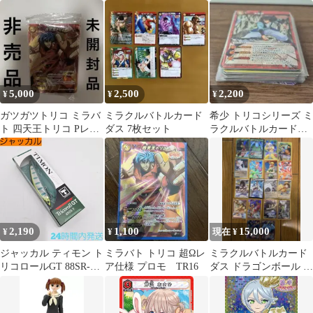
GARCONS 長財布 小銭
2-039〉[EX12BT]ユニ
覚醒 南ことりコスプレ
入れあり 黒 ブラック
オンアリーナ
5,000
2,500
2,200
¥
¥
¥
ガツガツトリコ ミラバ
ミラクルバトルカード
希少 トリコシリーズ ミ
ト 四天王トリコ Pレア
ダス 7枚セット
ラクルバトルカードダ
カード 未開封品 非売品
ス ミラバト まとめ売り
引退品
2,190
1,100
15,000
¥
¥
現在 ¥
ジャッカル ティモン ト
ミラバト トリコ 超Ωレ
ミラクルバトルカード
リコロールGT 88SR-F
ア仕様 プロモ TR16
ダス ドラゴンボール ナ
ギンヤマメ TIMON フ
ルト ワンピース トリコ
ローティング
55枚