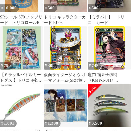
10,000
500
500
¥
¥
¥
SRシール S70 ノンブリ
トリコ キャラクターカ
【ミラバト】 トリ
ード トリコロールR
ード PJ-08
コ カード
790
300
748
¥
¥
¥
【ミラクルバトルカー
仮面ライダージオウ オ
竈門 禰󠄀豆子(SR)
ドダス 】トリコ 4枚セ
ーマフォーム(SR){黄}
〈KMY-1-011〉
ット
〈KMR-2-019〉
[UA05BT]ユニオンアリ
[EX12BT]ユニオンアリ
ーナ
ーナ
1,801
1,300
3,500
¥
¥
¥