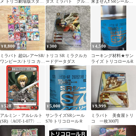
メ トリコ劇場版スタイ
ダス ミラバト グルメ
来ません❗️ SRシール
ル 星4
四天王・ココ トリ
S70 トリコロールR ②
コ 超Ω 美品
8,800
300
4,500
¥
¥
¥
ミラバト 超Ωレア〜SR/
トリコ SR ミラクルカ
コーキング材料★サン
ワンピース/トリコ カー
ードデータダス
ライズ トリコロールR
ドまとめ売り
528
5,000
9,999
¥
¥
¥
アルミン・アルレルト
サンライズSRシール
ミラバト 美食屋トリ
(SR)〈AOT-1-077〉
S70 トリコロールＲ
コ 一枚300円
[UA23BT]ユニオンアリ
ーナ