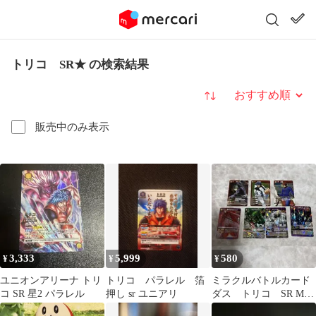
トリコ SR★ の検索結果
並び替え
販売中のみ表示
3,333
5,999
580
¥
¥
¥
ユニオンアリーナ トリ
トリコ パラレル 箔
ミラクルバトルカード
コ SR 星2 パラレル
押し sr ユニアリ
ダス トリコ SR M
まとめて