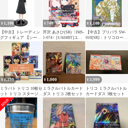
1,100
748
1,100
¥
¥
¥
【中古】トレーディン
芹沢 あさひ(SR)〈IMS-
【中古】プリパラ SW-
グフィギュア 【シーク
1-074〉[UA04BT]ユニ
010[SR]：トリコロール
レット1】 福沢祐巳(笑
オンアリーナ
ゴールドサイリウムワ
顔Ver.) 「SR マリア様
ンピ
がみてる」
1,199
1,000
3,999
¥
¥
¥
ミラバト トリコ 10枚セ
ミラクルバトルカード
トリコ ミラクルバトル
ット トリコ スタージュ
ダス トリコ 2枚セット
カードダス 3枚セット
ン 三虎 Rカード入り