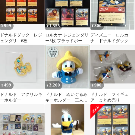
999
1,555
300
¥
¥
¥
ドナルドダック レジ
ロルカナ レジェンダリ
ディズニー ロルカ
ェンダリ 6枚
ー5枚 フラッドボーン
ナ ドナルドダック 二
の混沌 シスー アリス
度とごめんだ！
ムファサ
499
3,200
900
¥
¥
¥
ドナルド アクリルキ
ドナルド ぬいぐるみ
ドナルド フィギュ
ーホルダー
キーホルダー 三人の
ア まとめ売り
騎士 ディズニースト
ア