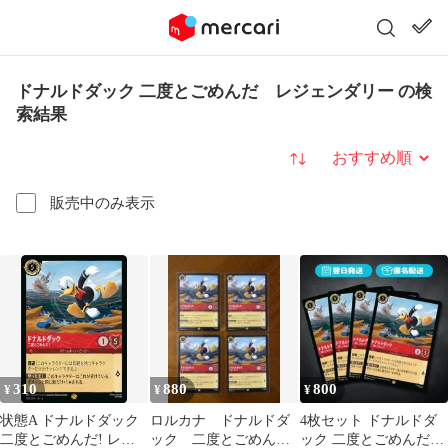
ドナルドダック 二度とごめんだ レジェンダリー の検
索結果
並び替え
販売中のみ表示
310
880
800
¥
¥
¥
状態A ドナルドダック
ロルカナ ドナルドダ
4枚セット ドナルドダ
二度とごめんだ! レジ
ック 二度とごめん
ック 二度とごめんだ！