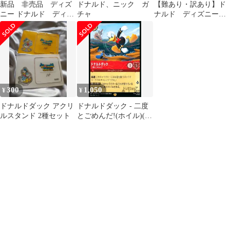
新品 非売品 ディズ
ドナルド、ニック ガ
【難あり・訳あり】ド
ニー ドナルド ディジ
チャ
ナルド ディズニー
ィー 二つ
ヴィンテージ 廃盤
激レア 入手困難
300
1,050
¥
¥
ドナルドダック アクリ
ドナルドダック - 二度
ルスタンド 2種セット
とごめんだ!(ホイル)(レ
ジェンダリー)(106/204)