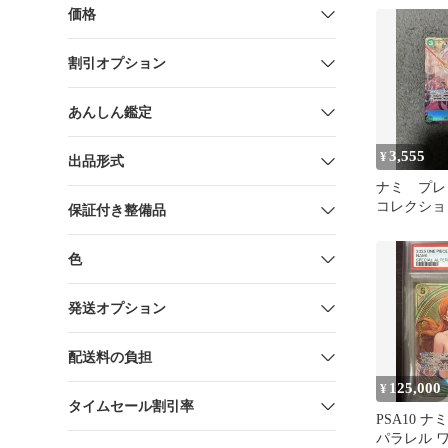
価格
割引オプション
あんしん鑑定
3,555
¥
出品形式
ナミ プレ
コレクシ
保証付き整備品
パラレル OP
色
発送オプション
配送料の負担
125,000
¥
タイムセール割引率
PSA10 ナミ 
パラレル 