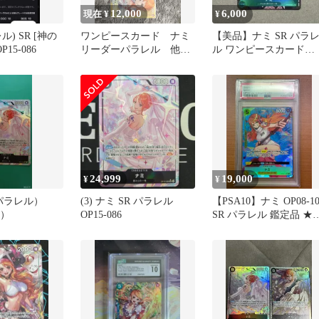
12,000
6,000
現在 ¥
¥
) SR [神の
ワンピースカード ナミ
【美品】ナミ SR パラ
15-086
リーダーパラレル 他、
ル ワンピースカード
ナミSR コアラ リーダー
OP02-036 頂上決戦
パラレル
24,999
19,000
¥
¥
/パラレル）
(3) ナミ SR パラレル
【PSA10】ナミ OP08-10
6）
OP15-086
SR パラレル 鑑定品 ★
ONEPIECE ワンピース
ードゲーム