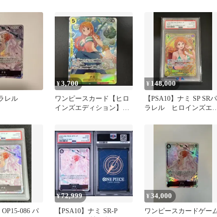
3,700
148,000
¥
¥
パラレル
ワンピースカード【ヒロ
【PSA10】ナミ SP SRパ
インズエディション】ナ
ラレル ヒロインズエ
ミ EB03-053 SRパラレル
ィション
72,999
34,000
¥
¥
OP15-086 パ
【PSA10】ナミ SR-P
ワンピースカードゲー