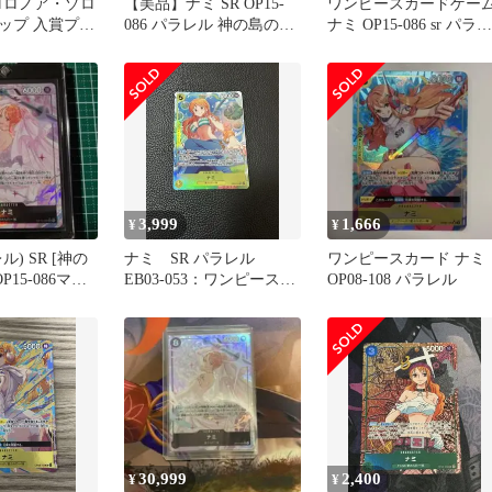
3 ロロノア・ゾロ
【美品】ナミ SR OP15-
ワンピースカードゲー
ップ 入賞プロ
086 パラレル 神の島の冒
ナミ OP15-086 sr パラレ
険 ワンピースカード
ル PSA9
3,999
1,666
¥
¥
) SR [神の
ナミ SR パラレル
ワンピースカード ナミ
P15-086マグ
EB03-053：ワンピースカ
OP08-108 パラレル
ダ付き
ードゲーム
30,999
2,400
¥
¥