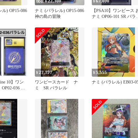
22,300
67,000
現在 ¥
¥
) OP15-086
ナミ (パラレル) OP15-086
【PSA10】ワンピース 
神の島の冒険
ナミ OP06-101 SR パラ
ル
27,777
5,555
¥
¥
tine 10】ワン
ワンピースカード ナ
ナミ (パラレル) EB03-0
OP02-036 パ
ミ SR パラレル