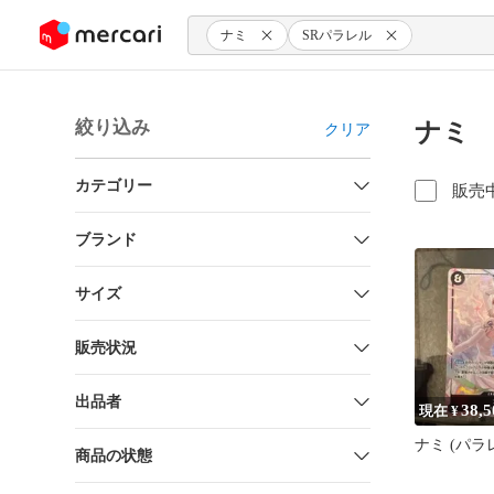
ンツにスキップ
ナミ
SRパラレル
絞り込み
ナミ 
クリア
カテゴリー
販売
ブランド
サイズ
販売状況
出品者
38,5
現在 ¥
ナミ (パラレル
商品の状態