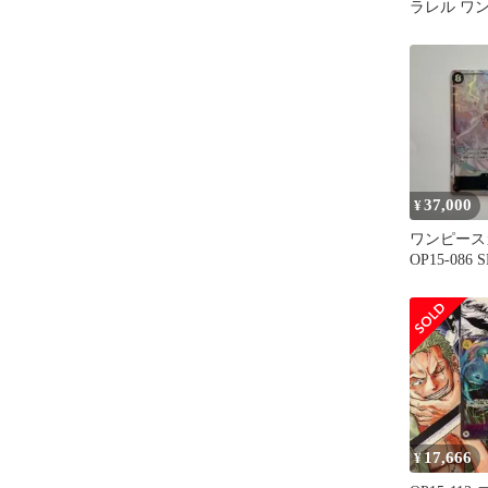
ラレル ワ
ド SR
37,000
¥
ワンピース
OP15-086
17,666
¥