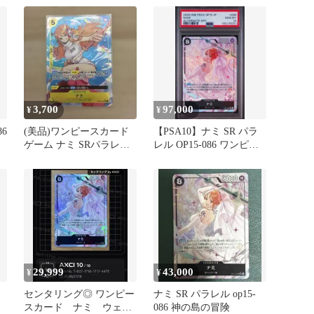
3,700
97,000
¥
¥
86
(美品)ワンピースカード
【PSA10】ナミ SR パラ
ゲーム ナミ SRパラレル
レル OP15-086 ワンピー
OP08-106
スカード
29,999
43,000
¥
¥
センタリング◎ ワンピー
ナミ SR パラレル op15-
スカード ナミ ウェデ
086 神の島の冒険