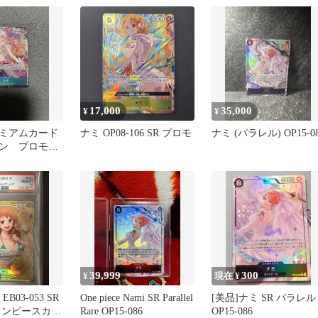
17,000
35,000
¥
¥
ミアムカード
ナミ OP08-106 SR プロモ
ナミ (パラレル) OP15-0
ョン プロモ
02 FILM
39,999
300
¥
現在 ¥
EB03-053 SR
One piece Nami SR Parallel
[美品]ナミ SR パラレル
ワンピースカー
Rare OP15-086
OP15-086