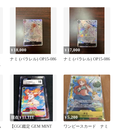
ィング
18,000
17,000
¥
¥
ナミ (パラレル) OP15-086
ナミ (パラレル) OP15-086
デ
11,111
5,200
現在 ¥
¥
ム
【CGC鑑定 GEM MINT
ワンピースカード ナミ