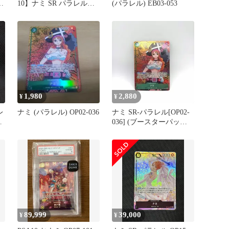
レ
10】ナミ SR パラレル
(パラレル) EB03-053
OP08-106
1,980
2,880
¥
¥
レ
ナミ (パラレル) OP02-036
ナミ SR-パラレル[OP02-
ゲ
036] (ブースターパック
頂上決戦)
89,999
39,000
¥
¥