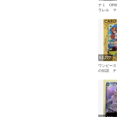
ナミ OP08
ラレル マ
ル プロモ
2,777
¥
ワンピース
の伝説 ナミ
ル OP08-10