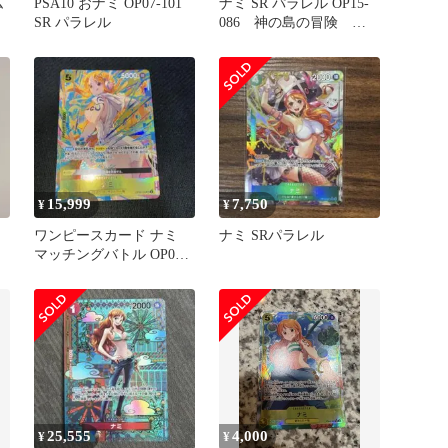
ム
PSA10 おナミ OP07-101
ナミ SR パラレル OP15-
SR パラレル
086 神の島の冒険 ワ
ンピースカード
15,999
7,750
¥
¥
ワンピースカード ナミ
ナミ SRパラレル
マッチングバトル OP08-
106 SR パラレル
25,555
4,000
¥
¥