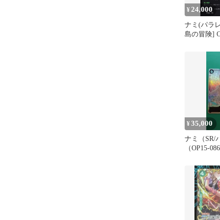
24,000
¥
ナミ(パラレル
島の冒険] OP
35,000
¥
ナミ（SR
（OP15-08