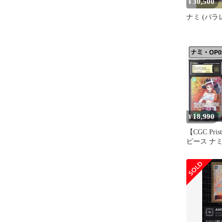
30,500
¥
ナミ (パラレル
18,990
¥
【CGC Pris
ピース ナミ 
ラレル