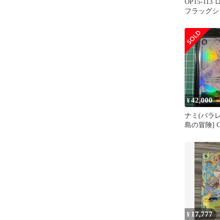
OP15-11
フラッグシ
モ ベスト8
42,000
¥
ナミ(パラレル
島の冒険] O
ネットロー
17,777
¥