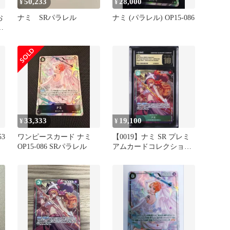
50,233
28,000
¥
¥
お
ナミ SRパラレル
ナミ (パラレル) OP15-086
レ
33,333
19,100
¥
¥
53
ワンピースカード ナミ
【0019】ナミ SR プレミ
OP15-086 SRパラレル
アムカードコレクション
CGC10 PSA10相当