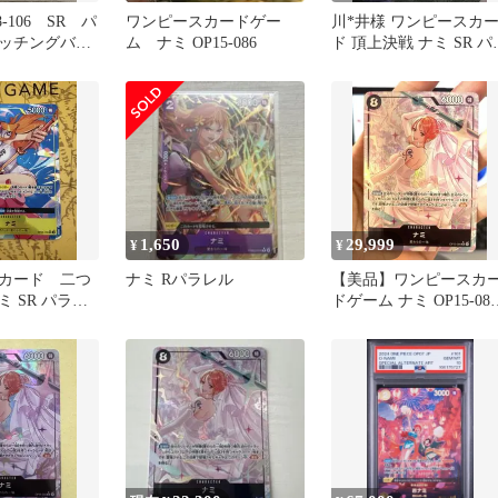
-106 SR パ
ワンピースカードゲー
川*井様 ワンピースカ
ッチングバト
ム ナミ OP15-086
ド 頂上決戦 ナミ SR パ
レル OP02-036
1,650
29,999
¥
¥
カード 二つ
ナミ Rパラレル
【美品】ワンピースカ
 SR パラレ
ドゲーム ナミ OP15-086
6
SR