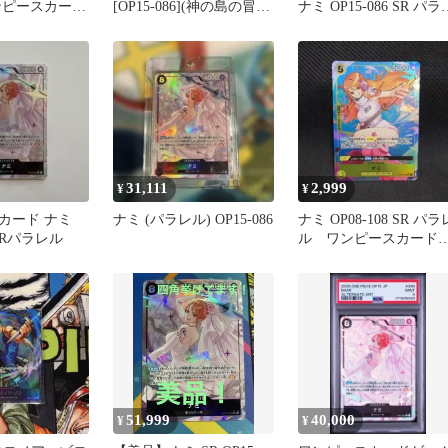
ンピースカー
[OP15-086](神の島の冒
ナミ OP15-086 SR パラ
険)
ル
31,111
2,999
¥
¥
カード ナミ
ナミ (パラレル) OP15-086
ナミ OP08-108 SR パラ
 SRパラレル
ル ワンピースカード
ーム ③
51,999
40,000
¥
¥