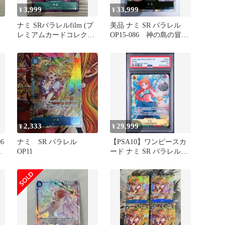
3,999
33,999
¥
¥
レ
ナミ SRパラレルfilm (プ
美品 ナミ SR パラレル
レミアムカードコレクシ
OP15-086 神の島の冒
ョン
険 ワンピースカード
2,333
29,999
¥
¥
6
ナミ SR パラレル
【PSA10】ワンピースカ
OP11
ード ナミ SR パラレル
カ
EB03-053