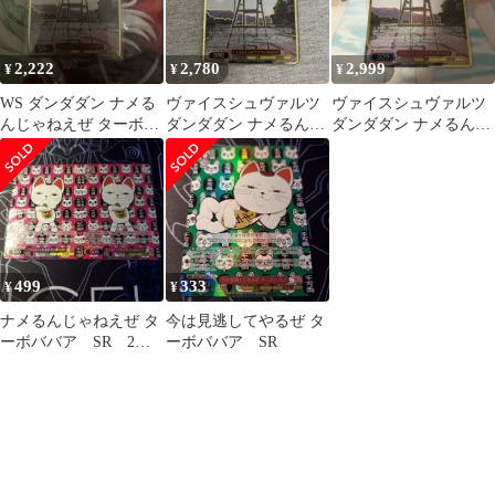
2,222
2,780
2,999
¥
¥
¥
WS ダンダダン ナメる
ヴァイスシュヴァルツ
ヴァイスシュヴァルツ
んじゃねえぜ ターボバ
ダンダダン ナメるんじ
ダンダダン ナメるんじ
バア SP
ゃねえぜ ターボババア
ゃねえぜ ターボババア
SP
SP
499
333
¥
¥
ナメるんじゃねえぜ タ
今は見逃してやるぜ タ
ーボババア SR 2枚
ーボババア SR
セット