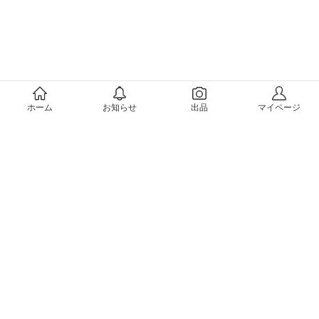
メルカリについて
ホーム
お知らせ
出品
マイページ
会社概要（運営会社）
採用情報
プレスリリース
公式ブログ
プレスキット
メルカリUS
メルカリShops
m department（エムデパ）
ヘルプ
ヘルプセンター（ガイド・お問い合わせ）
メルカリShopsでショップを開設する
メルカリShops ショップ管理画面にログイン
メルカリShops出店者向けガイド