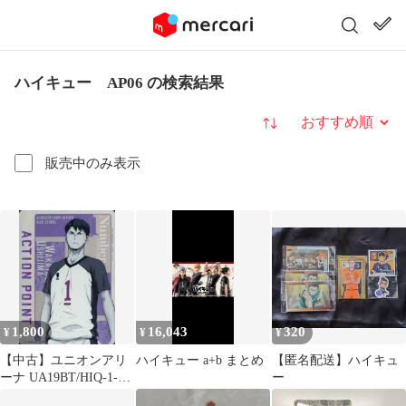
ハイキュー AP06 の検索結果
並び替え
販売中のみ表示
1,800
16,043
320
¥
¥
¥
【中古】ユニオンアリ
ハイキュー a+b まとめ
【匿名配送】ハイキュ
ーナ UA19BT/HIQ-1-
ー
AP06：(キラ)アクショ