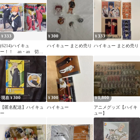
ンポイント
333
300
333
¥
¥
¥
(6214)ハイキュ
ハイキュー まとめ売り
ハイキュー まとめ売り
ー！！ an・an 切り
抜き
300
300
1,800
現在 ¥
¥
¥
【匿名配送】ハイキュ
ハイキュー
アニメグッズ【ハイキ
ー
ュー】