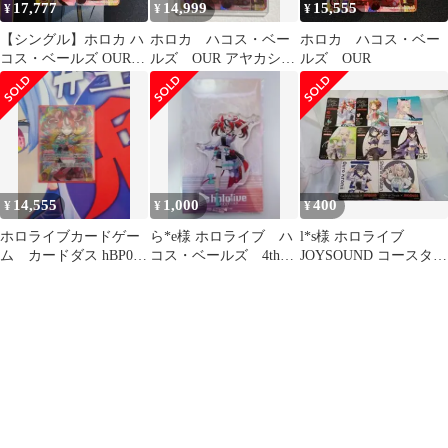
17,777
14,999
15,555
¥
¥
¥
【シングル】ホロカ ハ
ホロカ ハコス・ベー
ホロカ ハコス・ベー
コス・ベールズ OUR
ルズ OUR アヤカシヴ
ルズ OUR
hBP06-005
ァーミリオン
14,555
1,000
400
¥
¥
¥
ホロライブカードゲー
ら*e様 ホロライブ ハ
l*s様 ホロライブ
ム カードダス hBP06-
コス・ベールズ 4th
JOYSOUND コースター
005 ハコスベールズ
fes Our Bright P
8枚 まとめ売り
OUR