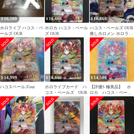
16,500
16,666
16,666
¥
¥
¥
ホロライブ ハコス・ベ
ホロカ ハコス・ベール
ハコス・ベールズ OUR
ールズ OUR
ズ OUR
推しホロメン ホロライ
ブカード ホロカ
14,999
16,666
14,500
¥
¥
¥
ハコスベールズour
ホロライブカード ハ
【評価S 極美品】 ホ
コス・ベールズ OUR
ロカ ハコス・ベール
ズ OUR アヤカシヴァ
ーミリオン