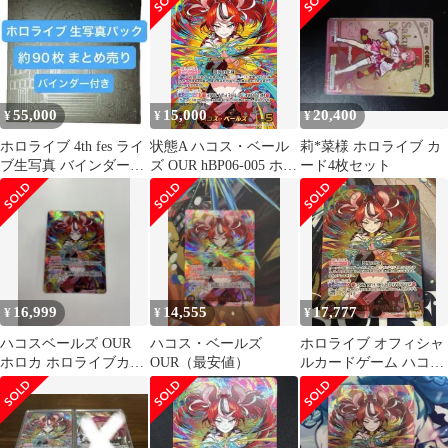
55,000
15,000
20,400
¥
¥
¥
ホロライブ 4th fes ライ
状態A ハコス・ベール
莉*菜様 ホロライブ カ
ブ生写真 バインダー付
ズ OUR hBP06-005 ホロ
ード4枚セット
き
ライブ hololive hololive
カードゲーム ホロライ
ブカードゲーム
16,999
14,555
17,777
¥
¥
¥
ハコスベールズ OUR
ハコス・ベールズ
ホロライブ オフィシャ
ホロカ ホロライブカー
OUR（最安値）
ルカードゲーム ハコ
ドゲーム
ス・ベールズ OUR