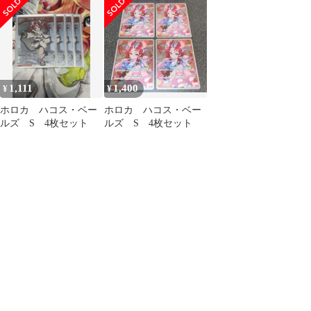
1,111
1,400
¥
¥
ホロカ ハコス・ベー
ホロカ ハコス・ベー
ルズ S 4枚セット
ルズ S 4枚セット