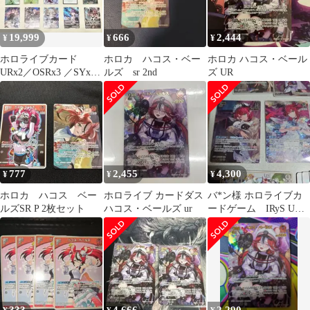
19,999
666
2,444
¥
¥
¥
ホロライブカード
ホロカ ハコス・ベー
ホロカ ハコス・ベール
URx2／OSRx3 ／SYx2
ルズ sr 2nd
ズ UR
／Sx2 ／SRx6 セット
777
2,455
4,300
¥
¥
¥
ホロカ ハコス ベー
ホロライブ カードダス
バ*ン様 ホロライブカ
ルズSR P 2枚セット
ハコス・ベールズ ur
ードゲーム IRyS UR
ハコス P Promise P