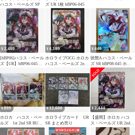
ハコス・ベールズ SP
ズ UR 1枚 hBP06-045
2,480
4,180
440
¥
¥
¥
[hBP06]ハコス・ベール
ホロライブOCG ホロカ
状態A ハコス・ベール
ズ【UR】hBP06-045
ハコス・ベールズ 2nd
ズ SR hBP08-045 ホロ
ITTR14KIT49O
UR hBP06-045 トレカ
ライブカード ホロカ
TCG 266
899
12,600
2,444
¥
¥
¥
ホロカ ハコス・ベー
ホロライブカード UR
【盛岡】ホロカ ハコ
ルズ 1st 2nd SR BUZZ
SR まとめ売り
ス・ベールズ UR 2nd
3枚セット
hBP06 hBP06-045