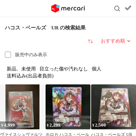
ハコス・ベールズ UR の検索結果
並び替え
販売中のみ表示
新品、未使用
目立った傷や汚れなし
個人
送料込み(出品者負担)
4,999
2,299
2,500
¥
¥
¥
ヴァイスシュヴァルツ
ホロカ ハコス・ベール
ハコス・ベールズ UR