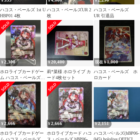
333
4,666
2,290
¥
¥
¥
ハコス・ベールズ 1st U
ハコス・ベールズUR 2
ハコス・ベールズ
HBP01 4枚
枚
UR 引退品
2,300
20,400
1,000
¥
¥
現在 ¥
ホロライブカードゲー
莉*菜様 ホロライブ カ
ハコス・ベールズ ホ
ム ハコス・ベールズ
ード4枚セット
ロカード
UR ホロカ
2,666
2,666
2,151
¥
¥
¥
ホロライブカードゲー
ホロライブカード ハコ
ハコス･ベｰルズ(hBP06-
ム ハコス・ベールズ
ス・ベールズ hBP06-
045) hololive OFFICIAL