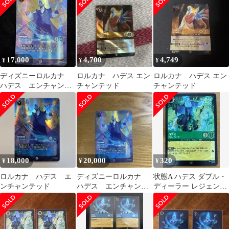
17,000
4,700
4,749
¥
¥
¥
ディズニーロルカナ
ロルカナ ハデス エン
ロルカナ ハデス エン
ハデス エンチャンテ
チャンテッド
チャンテッド
ッド
18,000
20,000
320
¥
¥
¥
ロルカナ ハデス エ
ディズニーロルカナ
状態A ハデス ダブル・
ンチャンテッド
ハデス エンチャンテ
ディーラー レジェンダ
ッド
リー ホイル 74/204 デ
ィズニー ロルカナ
Lorcana