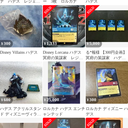
ナ ハデス レジェン
ー 3枚 ロルカナ
ハデス
ダリー
300
1,333
5,000
¥
¥
¥
Disney Villains ハデス
Disney Lorcana ハデス
る*報様 【300円企画】
冥府の策謀家 レジェ
冥府の策謀家 ハデ
ンダリー
ス レジェンダリー 4
枚 ロルカナ
600
25,000
300
¥
¥
¥
ハデス アクリルスタン
ロルカナ ハデス エンチ
ロルカナ ディズニー ハ
ド ディズニーヴィラン
ャンテッド
デス
ズ セガラッキーくじ ヘ
ラクレスE賞