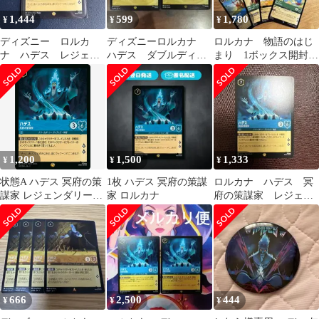
1,444
599
1,780
¥
¥
¥
ディズニー ロルカ
ディズニーロルカナ
ロルカナ 物語のはじ
ナ ハデス レジェン
ハデス ダブルディー
まり 1ボックス開封分
ダリー
ラー 2枚（1枚foil版）
の全て 当たりはハデ
ス 冥府の策謀家
1,200
1,500
1,333
¥
¥
¥
状態A ハデス 冥府の策
1枚 ハデス 冥府の策謀
ロルカナ ハデス 冥
謀家 レジェンダリー
家 ロルカナ
府の策謀家 レジェン
147/204 ディズニーロル
ダリー
カナ Disney Lorcana
666
2,500
444
¥
¥
¥