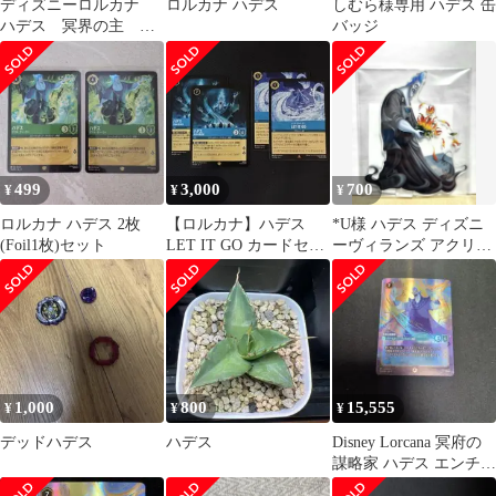
ディズニーロルカナ
ロルカナ ハデス
しむら様専用 ハデス 缶
ハデス 冥界の主 ホ
バッジ
イル foil 4枚
499
3,000
700
¥
¥
¥
ロルカナ ハデス 2枚
【ロルカナ】ハデス
‎*U様 ハデス ディズニ
(Foil1枚)セット
LET IT GO カードセッ
ーヴィランズ アクリル
ト
スタンド
1,000
800
15,555
¥
¥
¥
デッドハデス
ハデス
Disney Lorcana 冥府の
謀略家 ハデス エンチャ
ンテッド