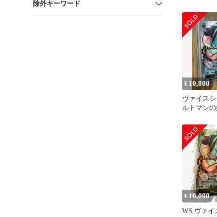
除外キーワード
10,800
¥
ヴァイスシ
ルトマンの
し LNR
10,000
¥
WS ヴァ