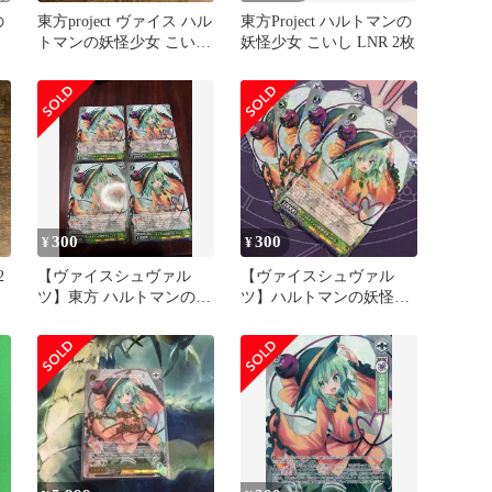
の
東方project ヴァイス ハル
東方Project ハルトマンの
トマンの妖怪少女 こいし
妖怪少女 こいし LNR 2枚
LNR サイン
300
300
¥
¥
2
【ヴァイスシュヴァル
【ヴァイスシュヴァル
ツ】東方 ハルトマンの妖
ツ】ハルトマンの妖怪少
怪少女 こいし R 4枚
女 こいし r 4枚