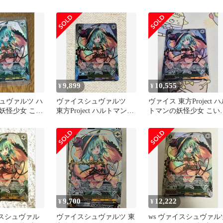
LNR
し LNR
9,899
10,555
¥
¥
ュヴァルツ ハ
ヴァイスシュヴァルツ
ヴァイス 東方Project 
妖怪少女 こい
東方Project ハルトマンの
トマンの妖怪少女 こい
妖怪少女 こいし LNR
LNR
9,700
12,222
¥
¥
イスシュヴァル
ヴァイスシュヴァルツ 東
ws ヴァイスシュヴァル