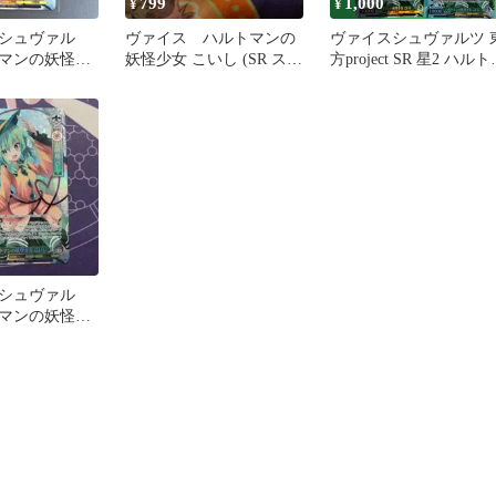
799
1,000
¥
¥
シュヴァル
ヴァイス ハルトマンの
ヴァイスシュヴァルツ 
マンの妖怪少
妖怪少女 こいし (SR スー
方project SR 星2 ハル
sr
パーレア)未使用品
ンの妖怪少女 こいし 4
シュヴァル
マンの妖怪少
sr