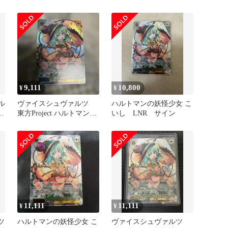
LNR 東方Project
怪少女 こいし LNR
9,111
10,800
¥
¥
ハル
ヴァイスシュヴァルツ
ハルトマンの妖怪少女 こ
し
東方Project ハルトマンの
いし LNR サイン
妖怪少女 こいし LNR
11,111
11,111
¥
¥
ツ
ハルトマンの妖怪少女 こ
ヴァイスシュヴァルツ