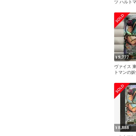
ツ ハルト
こいし LN
9,777
¥
ヴァイス 東方
トマンの妖
LNR
8,888
¥