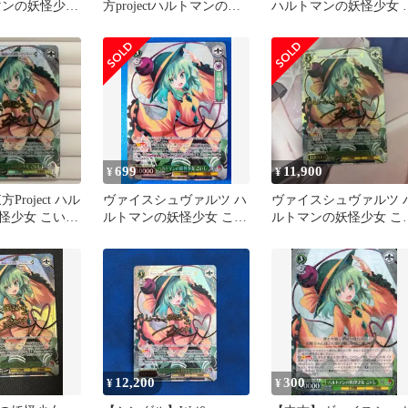
マンの妖怪少女
方projectハルトマンの妖
ハルトマンの妖怪少女 
R サイン
怪少女こいし LNRサイン
いし LNR サイン
699
11,900
¥
¥
Project ハル
ヴァイスシュヴァルツ ハ
ヴァイスシュヴァルツ 
怪少女 こいし
ルトマンの妖怪少女 こい
ルトマンの妖怪少女 こ
し SR 星2 東方Project
し LNR
THP/S130-038S
12,200
300
¥
¥