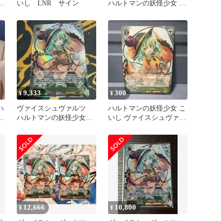
こ
いし LNR サイン
ハルトマンの妖怪少女 こ
いし LNR
9,333
300
¥
¥
ハ
ヴァイスシュヴァルツ
ハルトマンの妖怪少女 こ
い
ハルトマンの妖怪少女
いし ヴァイスシュヴァル
こいし LNR 東方
ツ
Project
12,666
10,800
¥
¥