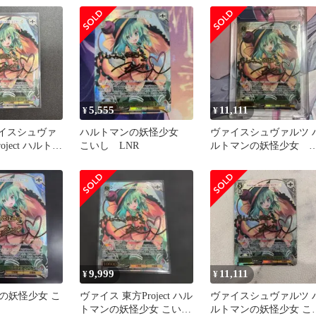
5,555
11,111
¥
¥
ァイスシュヴァ
ハルトマンの妖怪少女
ヴァイスシュヴァルツ 
oject ハルトマ
こいし LNR
ルトマンの妖怪少女 
女 こいし
いし
9,999
11,111
¥
¥
の妖怪少女 こ
ヴァイス 東方Project ハル
ヴァイスシュヴァルツ 
トマンの妖怪少女 こいし
ルトマンの妖怪少女 こ