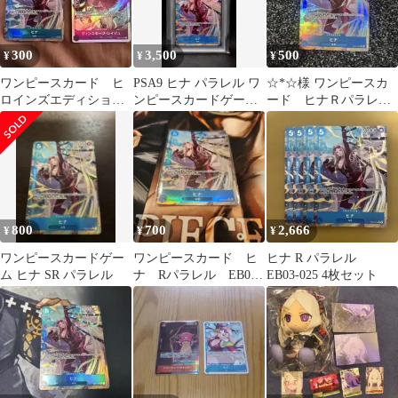
300
3,500
500
¥
¥
¥
ワンピースカード ヒ
PSA9 ヒナ パラレル ワ
☆*☆様 ワンピースカ
ロインズエディショ
ンピースカードゲーム
ード ヒナＲパラレル
ン ヒナ R パラレ
R-P [EB03-025]
EB03-025
ル レイジュ SR
800
700
2,666
¥
¥
¥
ワンピースカードゲー
ワンピースカード ヒ
ヒナ R パラレル
ム ヒナ SR パラレル
ナ Rパラレル EB03-
EB03-025 4枚セット
025