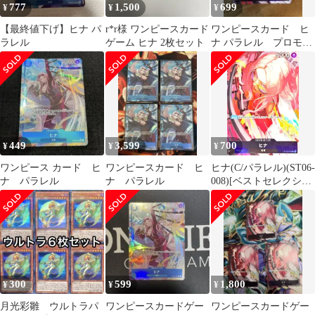
777
1,500
699
¥
¥
¥
【最終値下げ】ヒナ パ
r*r様 ワンピースカード
ワンピースカード ヒ
ラレル
ゲーム ヒナ 2枚セット
ナ パラレル プロモ
ST06-008
449
3,599
700
¥
¥
¥
ワンピース カード ヒ
ワンピースカード ヒ
ヒナ(C/パラレル)(ST06-
ナ パラレル
ナ パラレル
008)[ベストセレクショ
ンvol.2]
300
599
1,800
¥
¥
¥
月光彩雛 ウルトラパ
ワンピースカードゲー
ワンピースカードゲー