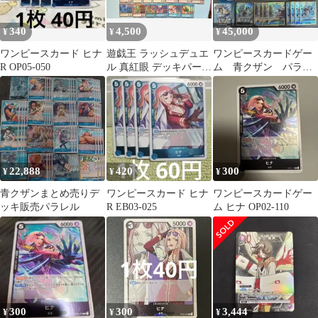
340
4,500
45,000
¥
¥
¥
ワンピースカード ヒナ
遊戯王 ラッシュデュエ
ワンピースカードゲー
R OP05-050
ル 真紅眼 デッキパーツ
ム 青クザン パラレ
70枚
ルまとめ売り
22,888
420
300
¥
¥
¥
青クザンまとめ売りデ
ワンピースカード ヒナ
ワンピースカードゲー
ッキ販売パラレル
R EB03-025
ム ヒナ OP02-110
300
300
3,444
¥
¥
¥