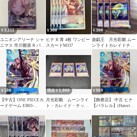
3,111
300
300
¥
¥
¥
ユニオンアリーナ シャ
ヒナ R 青 4枚 ワンピー
遊戯王 月光彩雛 ムー
ニマス 市川雛菜 R パラ
スカードM337
ンライトカレイドチッ
レル サインカード
ク ウルトラパラレ
ル ウルパラ３枚
580
1,000
980
¥
現在 ¥
¥
【中古】ONE PIECEカ
月光彩雛 ムーンライ
【飾磨店】 中古 ヒナ
ードゲーム EB03-
ト・カレイド・チッ
【パラレル】(Hatori
025[R]：(パラレル)ヒナ
ク DBLE-JP010 遊戯
Kyoka) R EB03-025
王