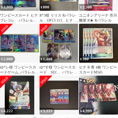
3,999
800
2,300
¥
¥
¥
ワンピースカード ヒナ
R*3様 リリス Rパラレ
ユニオンアリーナ 市川
プレコレ パラレル 4
ル OP13-113、ヒナ R
雛菜 R★ Rパラレル
枚
パラレル EB03-02
2,000
1,400
300
¥
¥
¥
ゆ*レ様 ワンピースカ
ゆ*す様 ワンピースカ
ヒナ R 青 4枚 ワンピー
ードゲーム_パラレルま
ード SEC 、パラレ
スカードM345
とめ売り
ル まとめ売り
4,222
3,333
4,999
¥
¥
¥