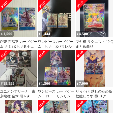
1,500
1,444
4,500
¥
¥
¥
ONE PIECE カードゲー
ワンピースカードゲー
フヤ様 リクエスト 10点
ム ナミSR ヒナR セッ
ム ヒナ Rパラレル
まとめ商品
トパラレル
19,999
1,300
7,000
¥
¥
¥
ユニオンアリーナ 東
ワンピース カードゲー
りゅう(引越しのため断
京喰種 金木 研 R★ 紫
ム ロー リンリン
捨離します)様 リクエ
レアパラレル 笛口雛
ヒナ 3枚セット
スト 2点 まとめ商品
実 R★