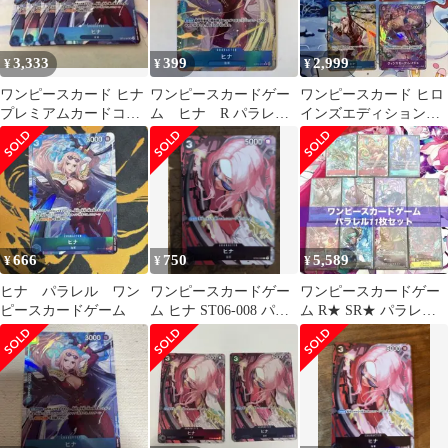
3,333
399
2,999
¥
¥
¥
ワンピースカード ヒナ
ワンピースカードゲー
ワンピースカード ヒロ
プレミアムカードコレ
ム ヒナ R パラレ
インズエディション
クション パラレル
ル ヒロインズエディ
パラレル まとめ売り
ション
666
750
5,589
¥
¥
¥
ヒナ パラレル ワン
ワンピースカードゲー
ワンピースカードゲー
ピースカードゲーム
ム ヒナ ST06-008 パラ
ム R★ SR★ パラレル
レル
11枚セットまとめ売り