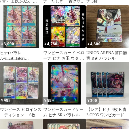
{青}〈EB03-025〉
ナ たしぎ 青クザン
ナ 3枚
[【EB-03】エクストラ
デッキ 4枚セット
ブースター ONE PIECE
Heroines Edition] パラレ
ル
3,000
4,780
4,300
¥
¥
¥
ヒナ(パラレ
ワンピースカード ペロ
UNION ARENA 笛口雛
ル/illust:Hatori
ーナ ヒナ お玉 ウタ パ
実 R★ パラレル
Kyoka)R/P EB03-025
ラレル 4枚セット
999
599
300
¥
¥
¥
ワンピース ヒロインズ
ワンピースカードゲー
【レア】ヒナ 4枚 R 青
エディション 6枚セ
ム ヒナ SR パラレル
3 OP05 ワンピカード /
ット
ONEPIECE CARD