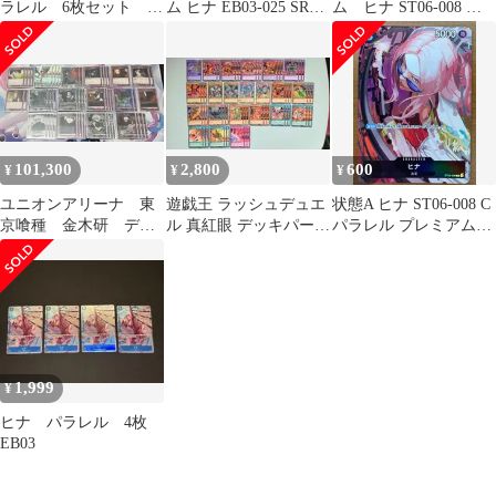
ラレル 6枚セット ウ
ム ヒナ EB03-025 SRパ
ム ヒナ ST06-008 パ
ルパラ ムーンライト
ラレル 1枚
ラレル
101,300
2,800
600
¥
¥
¥
ユニオンアリーナ 東
遊戯王 ラッシュデュエ
状態A ヒナ ST06-008 C
京喰種 金木研 デッ
ル 真紅眼 デッキパーツ
パラレル プレミアムカ
キ 星1⭐︎ パラレル 調
55枚
ードコレクション ベス
整パーツ付き
トセレクションvol.2
ONE PIECE ワンピース
カードゲーム
1,999
¥
ヒナ パラレル 4枚
EB03