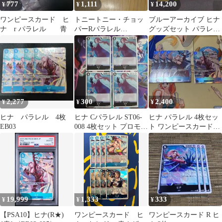
777
1,111
14,200
¥
¥
¥
ワンピースカード ヒ
トニートニー・チョッ
ブルーアーカイブ ヒナ
ナ r パラレル 青
パーRパラレル
グッズセット パラレル
EB02−003ヒナ
カード有 ブルアカ ぬい
OP12−051
ぐるみ
2,277
300
2,400
¥
¥
¥
ヒナ パラレル 4枚
ヒナ Cパラレル ST06-
ヒナ パラレル 4枚セッ
EB03
008 4枚セット プロモー
ト ワンピースカード
ションカードセット
OP12-051 EB03-025
19,999
1,333
333
¥
¥
¥
【PSA10】ヒナ(R★)
ワンピースカード ヒ
ワンピースカード R ヒ