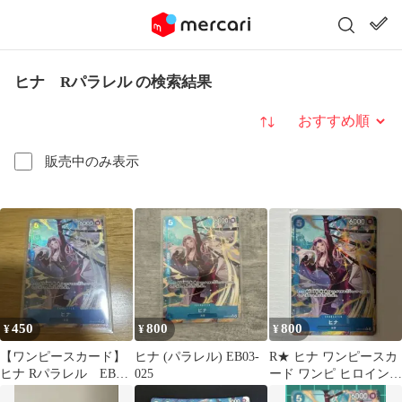
ヒナ Rパラレル の検索結果
並び替え
販売中のみ表示
450
800
800
¥
¥
¥
【ワンピースカード】
ヒナ (パラレル) EB03-
R★ ヒナ ワンピースカ
ヒナ Rパラレル EB03-
025
ード ワンピ ヒロインズ
025
エディション パラレル