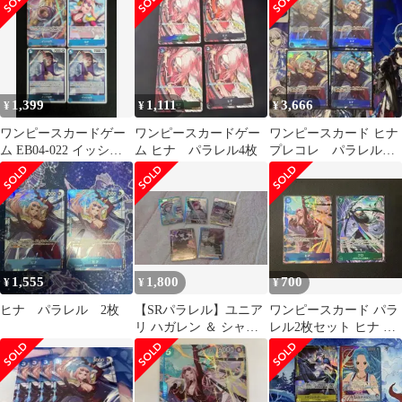
1,399
1,111
3,666
¥
¥
¥
ワンピースカードゲー
ワンピースカードゲー
ワンピースカード ヒナ
ム EB04-022 イッショ
ム ヒナ パラレル4枚
プレコレ パラレル 4
ウ パラレル
枚
1,555
1,800
700
¥
¥
¥
ヒナ パラレル 2枚
​【SRパラレル】ユニア
ワンピースカード パラ
リ ハガレン ＆ シャニ
レル2枚セット ヒナ ク
マス セット
ロ 新品未使用 美品