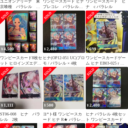
ユニオンアリーナ 東
ワンピースカード ヒナ
ワンピースカード ヒ
京喰種 パラレル
プレコレ パラレル 4
ナ c パラレル
R★ 笛口雛実
枚
4,500
2,480
699
¥
¥
¥
ワンピースカード8枚セ
ヒナ(OP12-051 UC)プロ
ワンピースカードゲー
ット ヒロインズエディ
モ / パラレル × 4枚
ム ヒナ EB03-025 r パ
ション まとめ売り
ラレル
1,111
500
2,400
¥
¥
¥
ST06-008 ヒナ パラ
ヨ*ト様 ワンピースカ
ヒナ パラレル 4枚セッ
レル 2枚
ード ヒナ R★ パラレル
ト ワンピースカード
EB03-025 ２枚セット