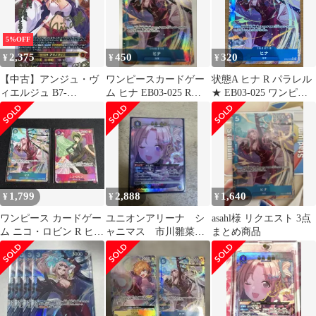
5%OFF
2,375
450
320
¥
¥
¥
【中古】アンジュ・ヴ
ワンピースカードゲー
状態A ヒナ R パラレル
ィエルジュ B7-
ム ヒナ EB03-025 Rパ
★ EB03-025 ワンピー
046[IR]：(パラレル)宵
ラレル レアパラレル
スカード ONEPIECE
闇の女神 アマノリリス
(片桐雛太金箔押しサイ
ン入り)
1,799
2,888
1,640
¥
¥
¥
ワンピース カードゲー
ユニオンアリーナ シ
asahl様 リクエスト 3点
ム ニコ・ロビン R ヒナ
ャニマス 市川雛菜
まとめ商品
パラレル
R★ パラレル シャ
イニーカラーズ