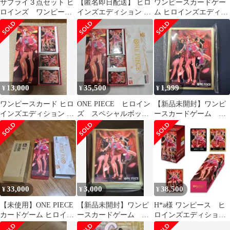
サプライ３点セット ヒ
【匿名即日配送】 ヒロ
ワンピースカードゲー
ロインズ ワンピース
インズエディション ド
ム ヒロインズエディシ
カード
ンカード スリーブ ワン
ョン スペシャルセット
ピースカード
13,000
35,500
1,999
¥
¥
¥
ワンピースカード ヒロ
ONE PIECE ヒロイン
【新品未開封】ワンピ
インズエディション ス
ズ スペシャルボック
ースカードゲーム ヒ
ペシャルセット
ス
ロインズスペシャルセ
ット スリーブのみ
33,000
3,000
38,500
¥
¥
¥
【未使用】ONE PIECE
【新品未開封】ワンピ
H*a様 ワンピース ヒ
カードゲーム ヒロイン
ースカードゲーム ヒ
ロインズエディショ
ズスペシャルセット
ロインズスペシャルセ
ン スペシャルBOX 未