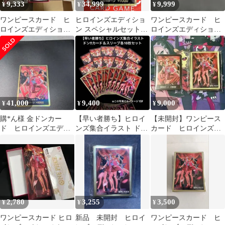
9,333
34,999
9,999
¥
¥
¥
ワンピースカード ヒ
ヒロインズエディショ
ワンピースカード ヒ
ロインズエディション
ン スペシャルセット
ロインズエディション
スペシャルセット BOX
ドンカード 金ドン
ドンカード スリーブ
無し
１枚
41,000
9,400
9,000
¥
¥
¥
購*ん様 金ドンカー
【早い者勝ち】ヒロイ
【未開封】ワンピース
ド ヒロインズエディ
ンズ集合イラスト ド
カード ヒロインズ
ション ナミ ロビ
ン!!カード＆スリーブ
ドンカード スリー
ン ハンコック ウタ
各10枚セット
ブ 2点セット
2,780
3,255
3,500
¥
¥
¥
ワンピースカード ヒロ
新品 未開封 ヒロイ
ワンピースカード ヒ