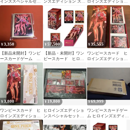
インズスペシャルセッ
ンズエディション スペ
ロインズエディション
ト 特製ストレージボッ
シャルセット スリー
スペシャルセット スリ
クス 外箱
ブ 70枚
ーブ
3,350
57,500
35,555
¥
¥
¥
【新品未開封】ワンピ
【新品・未開封】ワン
ワンピースカード ヒ
ースカードゲーム ヒ
ピースカード ヒロイ
ロインズエディショ
ロインズスペシャルセ
ンズエディションスペ
ン スペシャルセット
ット スリーブのみ
シャルセット
3,800
19,800
69,999
¥
¥
¥
ワンピースカード ヒ
ヒロインズエディショ
ワンピースカードゲー
ロインズエディション
ンスペシャルセット 2
ム ヒロインズエディシ
スペシャルセット 箱の
セット パック開封済
ョン スペシャルセッ
み
み
ト 完全未開封