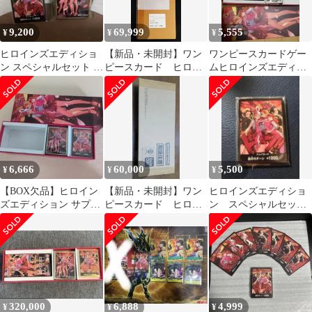
9,200
69,999
5,555
¥
¥
¥
ヒロインズエディショ
【新品・未開封】ワン
ワンピースカードゲー
ン スペシャルセット ド
ピースカード ヒロイ
ムヒロインズエディシ
ンカード 10枚＆スリ
ンズエディションスペ
ョン スペシャルセット
ーブ 未開封
シャルセット
サプライのみ
6,666
60,000
5,500
¥
¥
¥
【BOX欠品】ヒロイン
【新品・未開封】ワン
ヒロインズエディショ
ズエディション サプラ
ピースカード ヒロイ
ン スペシャルセッ
イのみ
ンズエディションスペ
ト ドンカード未開封
シャルセット
10枚
320,000
6,888
4,999
¥
¥
¥