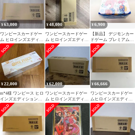
63,000
48,000
6,900
¥
¥
¥
ワンピースカードゲー
ワンピースカードゲー
【新品】 デジモンカー
ム ヒロインズエディシ
ム ヒロインズエディシ
ドゲーム プレミアムヒ
ョン スペシャルセット
ョン スペシャルセット
ロインズセットver.2
新品未開封
22,000
62,000
66,666
¥
¥
¥
m*4様 ワンピース ヒロ
ワンピースカードゲー
ワンピースカードゲー
インズエディションス
ム ヒロインズエディシ
ムヒロインズエディシ
ペシャルセット
ョン スペシャルセット
ョン スペシャルセット
商品説明必読