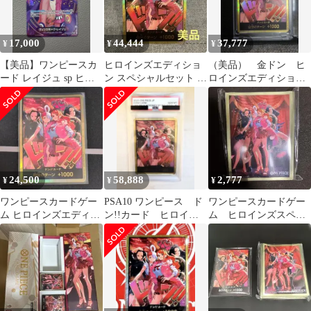
17,000
44,444
37,777
¥
¥
¥
【美品】ワンピースカ
ヒロインズエディショ
（美品） 金ドン ヒ
ード レイジュ sp ヒロ
ン スペシャルセット 金
ロインズエディショ
インズエディション
ドン 1枚
ン スペシャルセット
24,500
58,888
2,777
¥
¥
¥
ワンピースカードゲー
PSA10 ワンピース ド
ワンピースカードゲー
ム ヒロインズエディシ
ン!!カード ヒロイン
ム ヒロインズスペシ
ョン 金ドン1枚
ズスペシャルセット
ャルセット スリーブ
金ドン
のみ