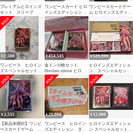
プレミアムヒロインズ
ワンピースカード ヒロ
ワンピースカードゲー
セット スリーブ 二
インズエディション ス
ム ヒロインズエディシ
つ
ペシャルセット 金ド
ョン スペシャルセット
ン
金ドンカード
2,500
454,545
529,999
¥
¥
¥
ワンピース ヒロイン
金ドン10枚セット
ヒロインズエディショ
ズスペシャルセット
Heroines edition ヒロイ
ン スペシャルセット
スリーブのみ
ンズエディション
金ドン
2,555
29,000
12,000
¥
¥
¥
【新品未開封】ワンピ
ワンピース ヒロイン
ヒロインズエディショ
ースカードゲーム ヒ
ズエディション ダン
ン スペシャルセット ド