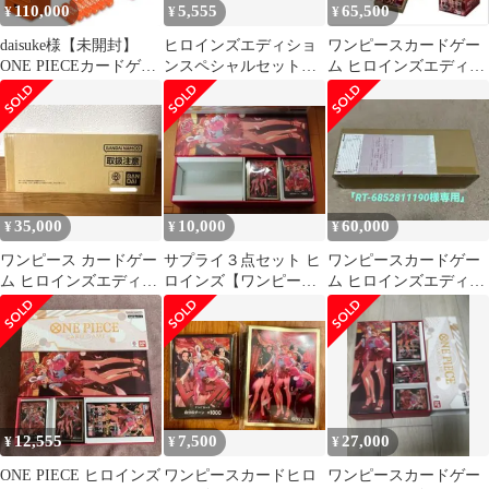
110,000
5,555
65,500
¥
¥
¥
daisuke様【未開封】
ヒロインズエディショ
ワンピースカードゲー
ONE PIECEカードゲー
ンスペシャルセット
ム ヒロインズエディシ
ム 3rd Anniver
ドンカード スリー
ョン スペシャルセッ
ブ 未開封
ト 未開封
35,000
10,000
60,000
¥
¥
¥
ワンピース カードゲー
サプライ３点セット ヒ
ワンピースカードゲー
ム ヒロインズエディシ
ロインズ【ワンピース
ム ヒロインズエディシ
ョンスペシャルセット
カード】
ョン スペシャルセット
未開封
12,555
7,500
27,000
¥
¥
¥
ONE PIECE ヒロインズ
ワンピースカードヒロ
ワンピースカードゲー