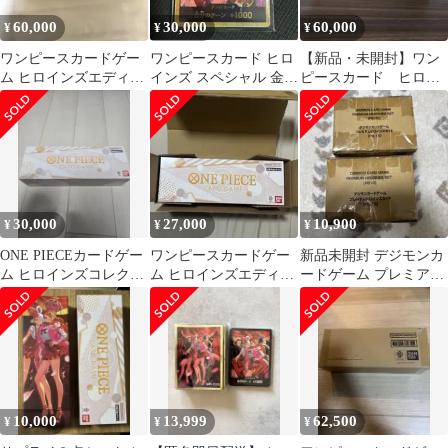
60,000
30,000
60,000
¥
¥
¥
ワンピースカードゲー
ワンピースカード ヒロ
【新品・未開封】ワン
ム ヒロインズエディシ
インズ スペシャル 金ド
ピースカード ヒロイ
ョン スペシャルセット
ン 1枚
ンズエディションスペ
シャルセット
30,000
27,000
10,900
¥
¥
¥
ONE PIECEカードゲー
ワンピースカードゲー
新品未開封 デジモンカ
ム ヒロインズコレクシ
ム ヒロインズエディシ
ードゲーム プレミアム
ョン スペシャルセッ
ョン スペシャルセッ
ヒロインズ 2セット
ト
ト
10,000
13,999
62,500
¥
¥
¥