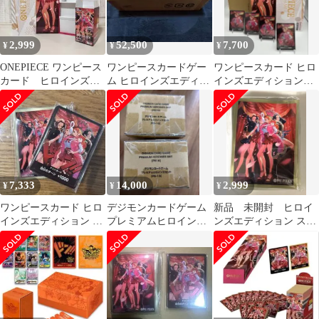
2,999
52,500
7,700
¥
¥
¥
ONEPIECE ワンピース
ワンピースカードゲー
ワンピースカード ヒロ
カード ヒロインズエ
ム ヒロインズエディシ
インズエディションス
ディション 外箱、
ョン スペシャルセッ
ペシャルセット サプラ
BOX空箱のみ
ト 未開封
イのみ 他おまけ
7,333
14,000
2,999
¥
¥
¥
ワンピースカード ヒロ
デジモンカードゲーム
新品 未開封 ヒロイ
インズエディション ス
プレミアムヒロインズ
ンズエディション スペ
ペシャルセット ドンカ
セット 未開封 2BOX
シャルセット スリー
ード・スリーブ
ブ 70枚