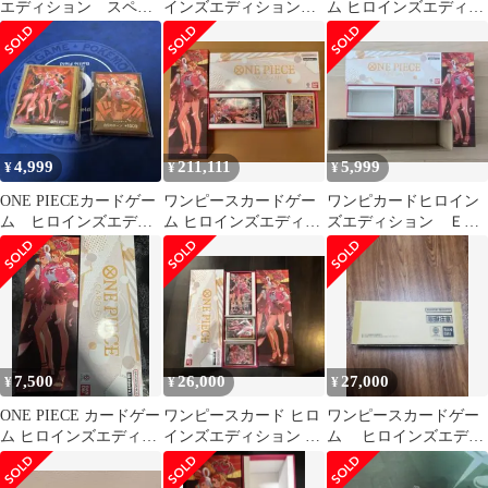
エディション スペシ
インズエディション
ム ヒロインズエディシ
ャルセット
スペシャルセット ド
ョン スペシャルセット
ンカード＋スリーブ
4,999
211,111
5,999
¥
¥
¥
ONE PIECEカードゲー
ワンピースカードゲー
ワンピカードヒロイン
ム ヒロインズエディ
ム ヒロインズエディシ
ズエディション ＥＢ
ション スリーブ&ド
ョン スペシャルセッ
ー０３ スペシャルセッ
ンカード
ト 金ドン
ト（写真参照）
7,500
26,000
27,000
¥
¥
¥
ONE PIECE カードゲー
ワンピースカード ヒロ
ワンピースカードゲー
ム ヒロインズエディシ
インズエディション ス
ム ヒロインズエディ
ョン サプライのみ
ペシャルセット
ションスペシャルセッ
ト 黒ドン確認済