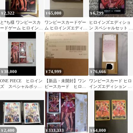
2,322
65,000
6,799
¥
¥
¥
と*ち様 ワンピースカ
ワンピースカードゲー
ヒロインズエディショ
ードゲーム ヒロインズ
ム ヒロインズエディシ
ン スペシャルセット ド
エディション スリーブ
ョン スペシャルセッ
ンカード 10枚 未開
未開封
ト 未開封
封
38,000
74,999
76,666
¥
¥
¥
ONE PIECE ヒロイン
【新品・未開封】ワン
ワンピースカード ヒロ
ズ スペシャルボック
ピースカード ヒロイ
インズエディション ス
ス
ンズエディションスペ
ペシャルセット 未開封
シャルセット
2,400
333,333
64,000
¥
¥
¥