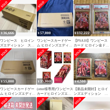
ロインズスペシャルセ
ボール未開封
ンカード 10枚 スリ
ット スリーブのみ
ーブ
36,666
57,000
132,222
¥
¥
¥
ワンピース ヒロイン
ワンピースカードゲー
【PSA10】ワンピース
ズエディション スペ
ム ヒロインズエディシ
カード ヒロイン金ドン
シャルBOX 未開封品
ョン スペシャルセット
ヒロインズエディショ
新品未開封
ン 2連番
55,000
35,000
4,500
¥
¥
¥
ワンピースカードゲー
(otter様専用)ワンピース
【新品未開封】ヒロイ
ム ヒロインズエディシ
カードヒロインズエデ
ンズエディション ス
ョン スペシャルセット
ィション スペシャルセ
ペシャルセット ドン
ット
カード スリーブ